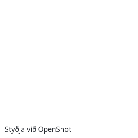
Styðja við OpenShot