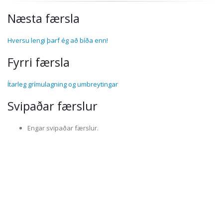
Næsta færsla
Hversu lengi þarf ég að bíða enn!
Fyrri færsla
Ítarleg grímulagning og umbreytingar
Svipaðar færslur
Engar svipaðar færslur.