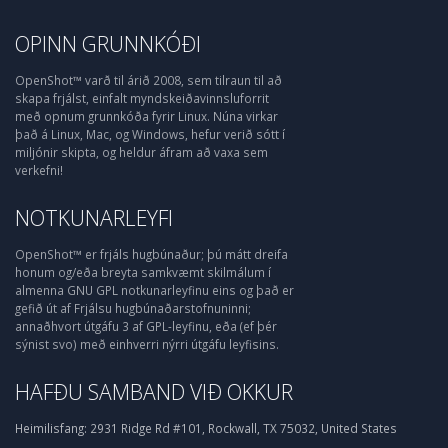
OPINN GRUNNKÓÐI
OpenShot™ varð til árið 2008, sem tilraun til að
skapa frjálst, einfalt myndskeiðavinnsluforrit
með opnum grunnkóða fyrir Linux. Núna virkar
það á Linux, Mac, og Windows, hefur verið sótt í
miljónir skipta, og heldur áfram að vaxa sem
verkefni!
NOTKUNARLEYFI
OpenShot™ er frjáls hugbúnaður; þú mátt dreifa
honum og/eða breyta samkvæmt skilmálum í
almenna GNU GPL notkunarleyfinu eins og það er
gefið út af Frjálsu hugbúnaðarstofnuninni;
annaðhvort útgáfu 3 af GPL-leyfinu, eða (ef þér
sýnist svo) með einhverri nýrri útgáfu leyfisins.
HAFÐU SAMBAND VIÐ OKKUR
Heimilisfang:
2931 Ridge Rd #101, Rockwall, TX 75032, United States