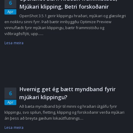
6
Mjúkari klipping, Betri forskoðanir
Apr
OpenShot 3.5.1 gerir klippingu hraðari, mjúkari og glæsilegri
en nokkru sinni fyrr. Það bætir innbyggðu Optimize Preview
vinnuflæði fyrir mjúkari klippingu, bætir frammistöðu og
viðbragðsflýti, upp......
Lesa meira
Hvernig get ég bætt myndband fyrir
6
mjúkari klippingu?
Apr
Að bæta myndband býr til minni og hraðari útgáfu fyrir
klippingu, svo spilun, fletting, klipping og forskoðanir verða mjúkari
án þess að breyta gæðum lokaútflutnings....
Lesa meira