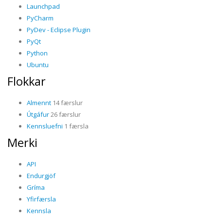
Launchpad
PyCharm
PyDev - Eclipse Plugin
PyQt
Python
Ubuntu
Flokkar
Almennt
14 færslur
Útgáfur
26 færslur
Kennsluefni
1 færsla
Merki
API
Endurgjöf
Gríma
Yfirfærsla
Kennsla