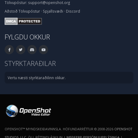
Tölvupóstur:
support@openshot.org
Aðstoð
Tölvupóstur
·
Spjallsvæði
·
Discord
FYLGDU OKKUR
STYRKTARAÐILAR
Vertu næsti styrktaraðilinn okkar.
OPENSHOT™ MYNDSKEIÐAVINNSLA. HÖFUNDARRÉTTUR © 2008-2026
OPENSHOT
STUDIOS, LLC
. ÖLL RÉTTINDI ÁSKILIN |
MEÐFERÐ PERSÓNUUPPLÝSINGA
|