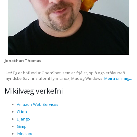
Jonathan Thomas
Hæ! Ég er höfundur OpenShot, sem er frjálst, opið og verðlaunað
myndskeiðavinnsluforrit fyrir Linux, Mac og Windows.
Meira um mig...
Mikilvæg verkefni
Amazon Web Services
CLion
Django
Gimp
Inkscape