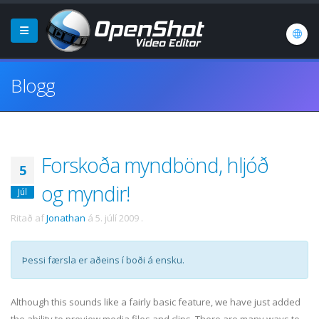
Blogg
Forskoða myndbönd, hljóð
5
og myndir!
Júl
Ritað af
Jonathan
á
5. júlí 2009
.
Þessi færsla er aðeins í boði á ensku.
Although this sounds like a fairly basic feature, we have just added