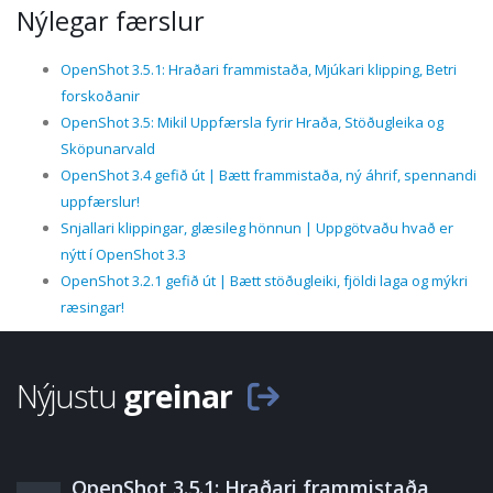
Nýlegar færslur
OpenShot 3.5.1: Hraðari frammistaða, Mjúkari klipping, Betri
forskoðanir
OpenShot 3.5: Mikil Uppfærsla fyrir Hraða, Stöðugleika og
Sköpunarvald
OpenShot 3.4 gefið út | Bætt frammistaða, ný áhrif, spennandi
uppfærslur!
Snjallari klippingar, glæsileg hönnun | Uppgötvaðu hvað er
nýtt í OpenShot 3.3
OpenShot 3.2.1 gefið út | Bætt stöðugleiki, fjöldi laga og mýkri
ræsingar!
Nýjustu
greinar
OpenShot 3.5.1: Hraðari frammistaða,