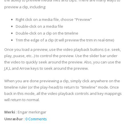
the ability to preview media files and clips. There are many ways to
preview a clip, including:
Right click on a media file, choose "Preview"
Double-click on a media file
Double-click on a clip on the timeline
Trim the edge of a clip (it will preview the trim in real-time)
Once you load a preview, use the video playback buttons (i.e. seek,
play, puase, etc...) to control the preview. Use the slider bar under
the video to quickly seek around the preview. Also, you can use the
J,K,L and Arrow keys to seek around the preview.
When you are done previewing a clip, simply click anywhere on the
timeline ruler (or the play-head) to return to "timeline" mode. Once
back in this mode, all the video playback controls and key mappings
will return to normal.
Merki
:
Engar merkingar
Umræður
:
0 Comments