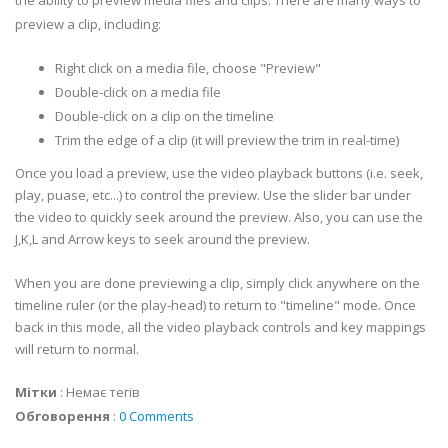
the ability to preview media files and clips. There are many ways to
preview a clip, including:
Right click on a media file, choose "Preview"
Double-click on a media file
Double-click on a clip on the timeline
Trim the edge of a clip (it will preview the trim in real-time)
Once you load a preview, use the video playback buttons (i.e. seek,
play, puase, etc...) to control the preview. Use the slider bar under
the video to quickly seek around the preview. Also, you can use the
J,K,L and Arrow keys to seek around the preview.
When you are done previewing a clip, simply click anywhere on the
timeline ruler (or the play-head) to return to "timeline" mode. Once
back in this mode, all the video playback controls and key mappings
will return to normal.
Мітки
:
Немає тегів
Обговорення
:
0 Comments