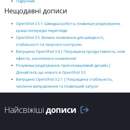
Підручник
Нещодавні дописи
OpenShot 3.5.1: Швидша робота, плавніше редагування,
кращі попередні перегляди
OpenShot 3.5: Велике оновлення для швидкості,
стабільності та творчого контролю
Випущено OpenShot 3.4 | Покращена продуктивність, нові
ефекти, захоплюючі оновлення!
Розумніші редагування, приголомшливий дизайн |
Дізнайтеся, що нового в OpenShot 3.3
Випущено OpenShot 3.2.1 | Покращена стабільність,
численні виправлення та плавніший запуск!
Найсвіжіші
дописи