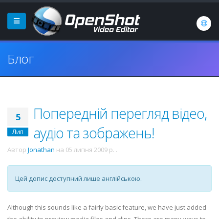
Блог
Попередній перегляд відео,
5
аудіо та зображень!
Лип
Автор
Jonathan
на
05 липня 2009 р.
.
Цей допис доступний лише англійською.
Although this sounds like a fairly basic feature, we have just added