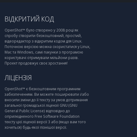
ВІДКРИТИЙ КОД
OpenShot™ було створено у 2008 році як
спробу створити безкоштовний, простий,
відеоредактор з відкритим кодом для Linux.
Поточною версією можна скористатися у Linux,
Mac та Windows, самі пакунки з програмою
користувачі отримували мільйони разів.
Проект продовжує своє зростання!
ЛІЦЕНЗІЯ
OpenShot™ є безкоштовним програмним
забезпеченням. Ви можете поширювати і/або
вносити зміни до її тексту за умов дотримання
загальної громадської ліцензії GNU (GNU
General Public License) відповідно до
оприлюдненого Free Software Foundation
тексту цієї ліцензії версії 3 або (якщо вам того
хочеться) будь-якої пізнішої версії.