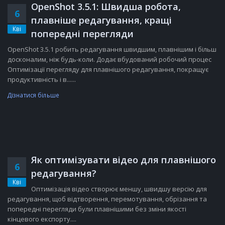
OpenShot 3.5.1: Швидша робота,
6
плавніше редагування, кращі
Кві
попередні перегляди
OpenShot 3.5.1 робить редагування швидшим, плавнішим і більш
досконалим, ніж будь-коли. Додає вбудований робочий процес
Оптимізації перегляду для плавнішого редагування, покращує
продуктивність і в......
Дізнатися більше
Як оптимізувати відео для плавнішого
6
редагування?
Кві
Оптимізація відео створює меншу, швидшу версію для
редагування, щоб відтворення, перемотування, обрізання та
попередні перегляди були плавнішими без зміни якості
кінцевого експорту....