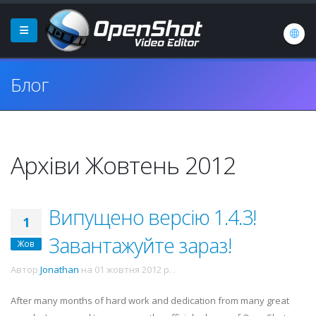
Блог
Архіви Жовтень 2012
Випущено версію 1.4.3!
1
Завантажуйте зараз!
Жов
Автор
Jonathan
на
01 жовтня 2012 р.
.
After many months of hard work and dedication from many great