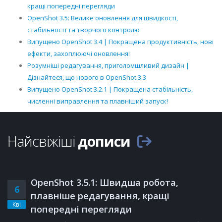
кращі попередні перегляди
OpenShot 3.5: Велике оновлення для швидкості,
стабільності та творчого контролю
Випущено OpenShot 3.4 | Покращена продуктивність, нові
ефекти, захоплюючі оновлення!
Розумніші редагування, приголомшливий дизайн |
Дізнайтеся, що нового в OpenShot 3.3
Випущено OpenShot 3.2.1 | Покращена стабільність,
численні виправлення та плавніший запуск!
Найсвіжіші
дописи
OpenShot 3.5.1: Швидша робота,
6
плавніше редагування, кращі
Кві
попередні перегляди