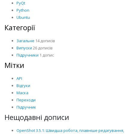
PyQt
Python
Ubuntu
Категорії
Загальне
14 дописів
Випуски
26 дописів
Підручники
1 допис
Мітки
API
Відгуки
Маска
Переходи
Підручник
Нещодавні дописи
OpenShot 3.5.1: Швидша робота, плавніше редагування,