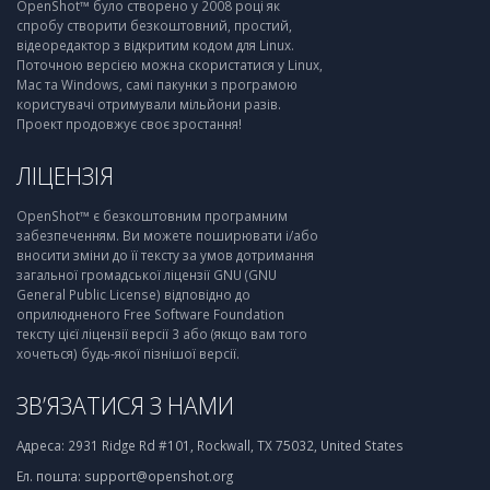
OpenShot™ було створено у 2008 році як
спробу створити безкоштовний, простий,
відеоредактор з відкритим кодом для Linux.
Поточною версією можна скористатися у Linux,
Mac та Windows, самі пакунки з програмою
користувачі отримували мільйони разів.
Проект продовжує своє зростання!
ЛІЦЕНЗІЯ
OpenShot™ є безкоштовним програмним
забезпеченням. Ви можете поширювати і/або
вносити зміни до її тексту за умов дотримання
загальної громадської ліцензії GNU (GNU
General Public License) відповідно до
оприлюдненого Free Software Foundation
тексту цієї ліцензії версії 3 або (якщо вам того
хочеться) будь-якої пізнішої версії.
ЗВ’ЯЗАТИСЯ З НАМИ
Адреса:
2931 Ridge Rd #101, Rockwall, TX 75032, United States
Ел. пошта:
support@openshot.org