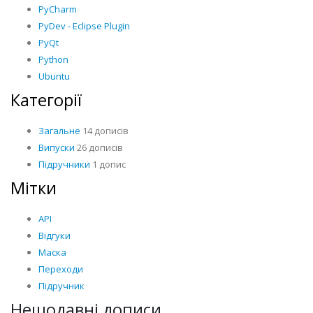
PyCharm
PyDev - Eclipse Plugin
PyQt
Python
Ubuntu
Категорії
Загальне
14 дописів
Випуски
26 дописів
Підручники
1 допис
Мітки
API
Відгуки
Маска
Переходи
Підручник
Нещодавні дописи