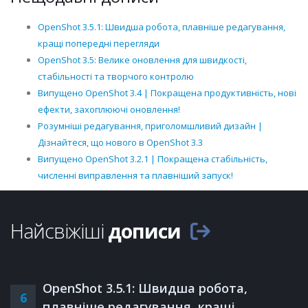
OpenShot 3.5.1: Швидша робота, плавніше редагування,
кращі попередні перегляди
OpenShot 3.5: Велике оновлення для швидкості,
стабільності та творчого контролю
Випущено OpenShot 3.4 | Покращена продуктивність, нові
ефекти, захоплюючі оновлення!
Розумніші редагування, приголомшливий дизайн |
Дізнайтеся, що нового в OpenShot 3.3
Випущено OpenShot 3.2.1 | Покращена стабільність,
численні виправлення та плавніший запуск!
Найсвіжіші
дописи
OpenShot 3.5.1: Швидша робота,
6
плавніше редагування, кращі