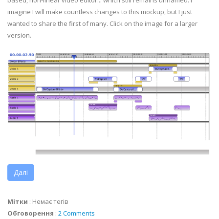
based, non-linear video editor... which still remains unnamed. I
imagine I will make countless changes to this
mockup
, but I just
wanted to share the first of many. Click on the image for a larger
version.
Далі
Мітки
:
Немає тегів
Обговорення
:
2 Comments