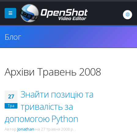
Блог
Архіви Травень 2008
Знайти позицію та
27
тривалість за
Тра
допомогою Python
Автор
Jonathan
на
27 травня 2008 р.
.