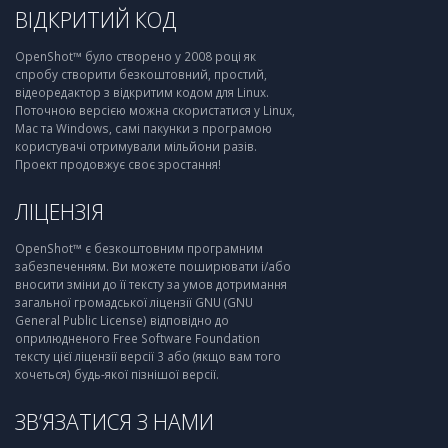
ВІДКРИТИЙ КОД
OpenShot™ було створено у 2008 році як
спробу створити безкоштовний, простий,
відеоредактор з відкритим кодом для Linux.
Поточною версією можна скористатися у Linux,
Mac та Windows, самі пакунки з програмою
користувачі отримували мільйони разів.
Проект продовжує своє зростання!
ЛІЦЕНЗІЯ
OpenShot™ є безкоштовним програмним
забезпеченням. Ви можете поширювати і/або
вносити зміни до її тексту за умов дотримання
загальної громадської ліцензії GNU (GNU
General Public License) відповідно до
оприлюдненого Free Software Foundation
тексту цієї ліцензії версії 3 або (якщо вам того
хочеться) будь-якої пізнішої версії.
ЗВ’ЯЗАТИСЯ З НАМИ