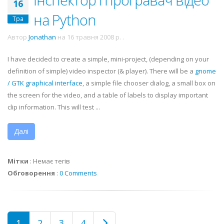
16
на Python
Тра
Автор
Jonathan
на
16 травня 2008 р.
.
I have decided to create a simple, mini-project, (depending on your
definition of simple) video inspector (& player). There will be a
gnome
/
GTK
graphical interface
, a simple file chooser dialog, a small box on
the screen for the video, and a table of labels to display important
clip information. This will test ...
Далі
Мітки
:
Немає тегів
Обговорення
:
0 Comments
1
2
3
4