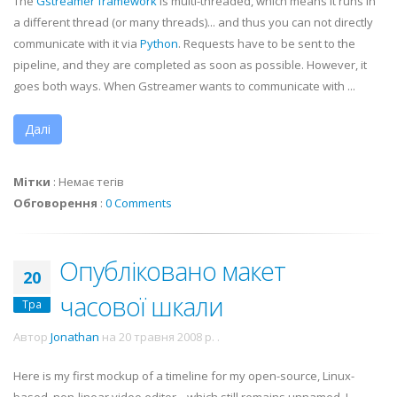
The
Gstreamer
framework
is multi-threaded, which means it runs in
a different thread (or many threads)... and thus you can not directly
communicate with it via
Python
. Requests have to be sent to the
pipeline, and they are completed as soon as possible. However, it
goes both ways. When
Gstreamer
wants to communicate with ...
Далі
Мітки
:
Немає тегів
Обговорення
:
0 Comments
Опубліковано макет
20
часової шкали
Тра
Автор
Jonathan
на
20 травня 2008 р.
.
Here is my first
mockup
of a timeline for my open-source, Linux-