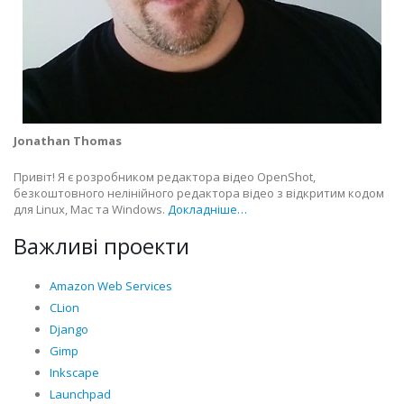
Jonathan Thomas
Привіт! Я є розробником редактора відео OpenShot,
безкоштовного нелінійного редактора відео з відкритим кодом
для Linux, Mac та Windows.
Докладніше…
Важливі проекти
Amazon Web Services
CLion
Django
Gimp
Inkscape
Launchpad