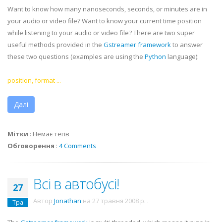
Want to know how many nanoseconds, seconds, or minutes are in
your audio or video file? Want to know your current time position
while listening to your audio or video file? There are two super
useful methods provided in the
Gstreamer
framework
to answer
these two questions (examples are using the
Python
language):
position, format ...
Далі
Мітки
:
Немає тегів
Обговорення
:
4 Comments
Всі в автобусі!
27
Автор
Jonathan
на
27 травня 2008 р.
.
Тра