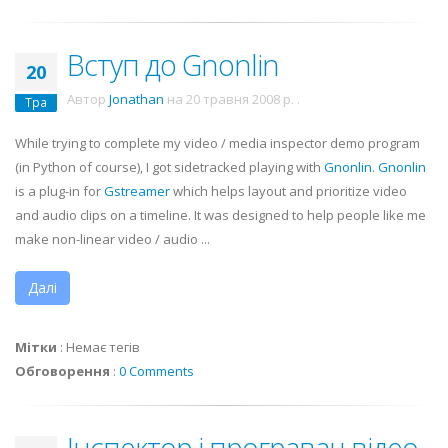
Вступ до Gnonlin
20
Автор
Jonathan
на
20 травня 2008 р.
.
Тра
While trying to complete my video / media inspector demo program
(in Python of course), I got sidetracked playing with
Gnonlin
.
Gnonlin
is a plug-in for
Gstreamer
which helps layout and prioritize video
and audio clips on a timeline. It was designed to help people like me
make non-linear video / audio ...
Далі
Мітки
:
Немає тегів
Обговорення
:
0 Comments
Інспектор і програвач відео