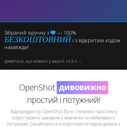
Зібраний вручну з
— 100%
БЕЗКОШТОВНИЙ
і з відкритим кодом
неймовірно
назавжди!
чудово
Дивіться, що нового у версії v3.5.1 →
казково
дивовижно
OpenShot
неймовірно
простий і потужний!
Відеоредактор OpenShot було створено простим у
користуванні, швидким у вивченні та неймовірно
потужним. Ознайомтеся із коротким оглядом деяких з