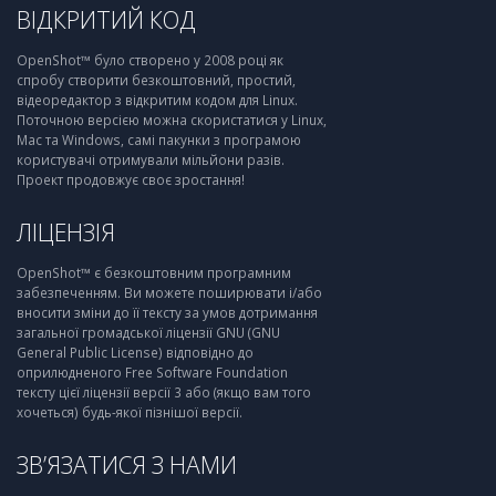
ВІДКРИТИЙ КОД
OpenShot™ було створено у 2008 році як
спробу створити безкоштовний, простий,
відеоредактор з відкритим кодом для Linux.
Поточною версією можна скористатися у Linux,
Mac та Windows, самі пакунки з програмою
користувачі отримували мільйони разів.
Проект продовжує своє зростання!
ЛІЦЕНЗІЯ
OpenShot™ є безкоштовним програмним
забезпеченням. Ви можете поширювати і/або
вносити зміни до її тексту за умов дотримання
загальної громадської ліцензії GNU (GNU
General Public License) відповідно до
оприлюдненого Free Software Foundation
тексту цієї ліцензії версії 3 або (якщо вам того
хочеться) будь-якої пізнішої версії.
ЗВ’ЯЗАТИСЯ З НАМИ