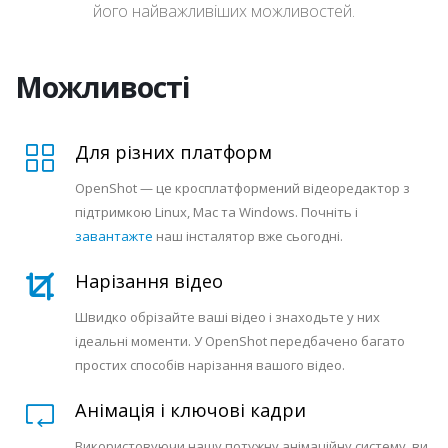
його найважливіших можливостей.
Можливості
Для різних платформ
OpenShot — це кросплатформений відеоредактор з
підтримкою Linux, Mac та Windows. Почніть і
завантажте
наш інсталятор вже сьогодні.
Нарізання відео
Швидко обрізайте ваші відео і знаходьте у них
ідеальні моменти. У OpenShot передбачено багато
простих способів нарізання вашого відео.
Анімація і ключові кадри
Використовуючи нашу потужну анімаційну систему, ви