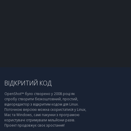
ВІДКРИТИЙ КОД
OpenShot™ було створено у 2008 році як
спробу створити безкоштовний, простий,
відеоредактор з відкритим кодом для Linux.
Поточною версією можна скористатися у Linux,
Mac та Windows, самі пакунки з програмою
користувачі отримували мільйони разів.
Проект продовжує своє зростання!