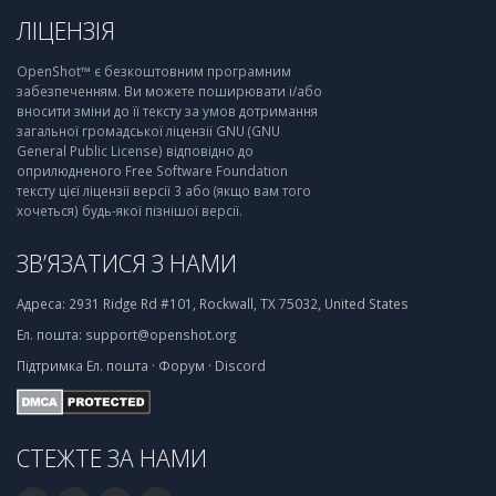
ЛІЦЕНЗІЯ
OpenShot™ є безкоштовним програмним
забезпеченням. Ви можете поширювати і/або
вносити зміни до її тексту за умов дотримання
загальної громадської ліцензії GNU (GNU
General Public License) відповідно до
оприлюдненого Free Software Foundation
тексту цієї ліцензії версії 3 або (якщо вам того
хочеться) будь-якої пізнішої версії.
ЗВ’ЯЗАТИСЯ З НАМИ
Адреса:
2931 Ridge Rd #101, Rockwall, TX 75032, United States
Ел. пошта:
support@openshot.org
Підтримка
Ел. пошта
·
Форум
·
Discord
СТЕЖТЕ ЗА НАМИ