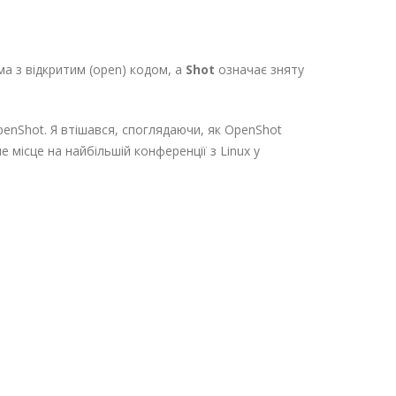
а з відкритим (open) кодом, а
Shot
означає зняту
penShot. Я втішався, споглядаючи, як OpenShot
 місце на найбільшій конференції з Linux у