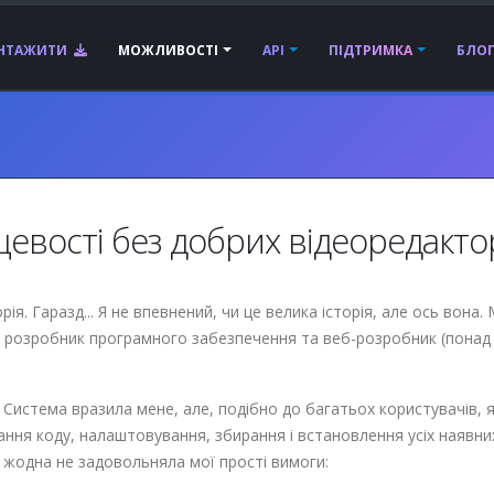
АНТАЖИТИ
МОЖЛИВОСТІ
API
ПІДТРИМКА
БЛО
сцевості без добрих відеоредакто
я. Гаразд... Я не впевнений, чи це велика історія, але ось вона
й розробник програмного забезпечення та веб-розробник (понад 2
. Система вразила мене, але, подібно до багатьох користувачів, я
ння коду, налаштовування, збирання і встановлення усіх наявних
е жодна не задовольняла мої прості вимоги: