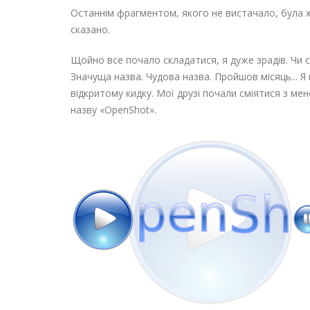
Останнім фрагментом, якого не вистачало, була х
сказано.
Щойно все почало складатися, я дуже зрадів. Чи 
Значуща назва. Чудова назва. Пройшов місяць... Я
відкритому кидку. Мої друзі почали сміятися з мен
назву «OpenShot».