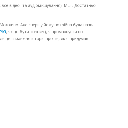
все відео- та аудіомікшування). MLT. Достатньо
 Можливо. Але спершу йому потрібна була назва.
PIG
, якщо бути точним), я промахнувся по
але це справжня історія про те, як я придумав