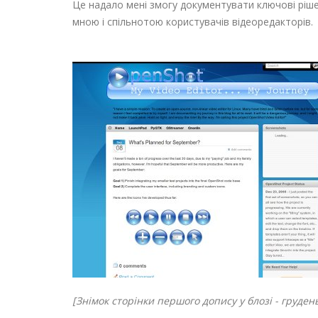
Це надало мені змогу документувати ключові ріше
мною і спільнотою користувачів відеоредакторів.
[Знімок сторінки першого допису у блозі - груден