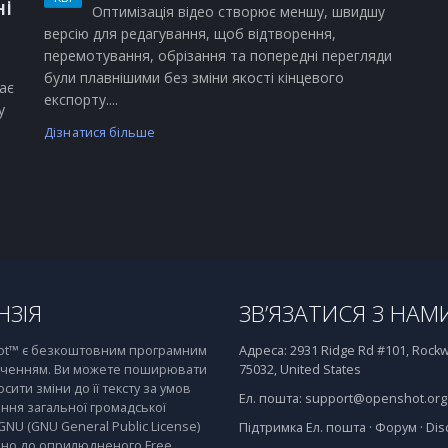
ні
Оптимізація відео створює меншу, швидшу
версію для редагування, щоб відтворення,
перемотування, обрізання та попередні перегляди
були плавнішими без зміни якості кінцевого
ає
експорту....
у
Дізнатися більше
НЗІЯ
ЗВ’ЯЗАТИСЯ З НАМ
t™ є безкоштовним програмним
Адреса:
2931 Ridge Rd #101, Rockwa
ченням. Ви можете поширювати
75032, United States
осити зміни до її тексту за умов
Ел. пошта:
support@openshot.org
ння загальної громадської
 GNU (GNU General Public License)
Підтримка
Ел. пошта
·
Форум
·
Dis
дно до оприлюдненого Free