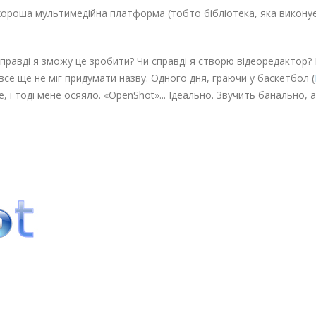
ороша мультимедійна платформа (тобто бібліотека, яка виконує 
справді я зможу це зробити? Чи справді я створю відеоредактор?
 все ще не міг придумати назву. Одного дня, граючи у баскетбол (
е, і тоді мене осяяло. «OpenShot»... Ідеально. Звучить банально, 