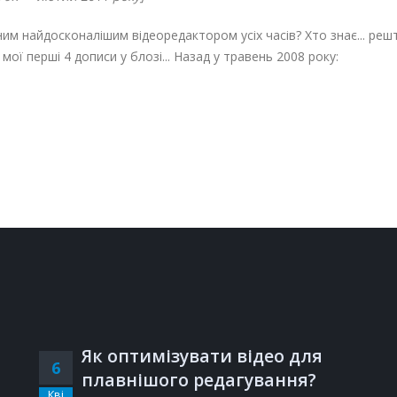
им найдосконалішим відеоредактором усіх часів? Хто знає... решта 
мої перші 4 дописи у блозі... Назад у травень 2008 року:
Як оптимізувати відео для
6
плавнішого редагування?
Кві