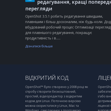
редагування, кращі поперед
перегляди
OpenShot 3.5.1 робить редагування швидшим,
плавнішим і більш досконалим, ніж будь-коли. Дод
вбудований робочий процес Оптимізації перегляд
для плавнішого редагування, покращує
продуктивність і в......
Дізнатися більше
ВІДКРИТИЙ КОД
ЛІЦЕ
OpenShot™ було створено у 2008 році як
OpenSho
спробу створити безкоштовний,
забезпе
простий, відеоредактор з відкритим
і/або вн
кодом для Linux. Поточною версією
дотрима
можна скористатися у Linux, Mac та
ліцензії
Windows, самі пакунки з програмою
відпові