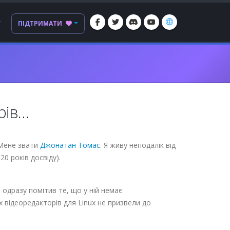
Г
ПІДТРИМАТИ
рів…
. Мене звати
Джонатан Томас
. Я живу неподалік від
0 років досвіду).
 одразу помітив те, що у ній немає
 відеоредакторів для Linux не призвели до