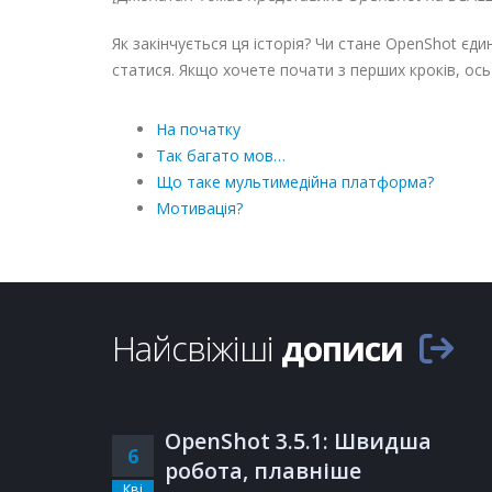
Як закінчується ця історія? Чи стане OpenShot єдин
статися. Якщо хочете почати з перших кроків, ось 
На початку
Так багато мов…
Що таке мультимедійна платформа?
Мотивація?
Найсвіжіші
дописи
OpenShot 3.5.1: Швидша
6
робота, плавніше
Кві