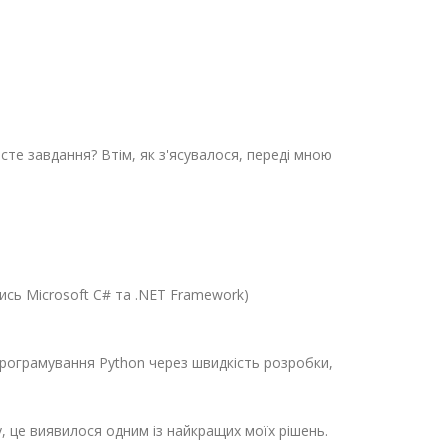
сте завдання? Втім, як з'ясувалося, переді мною
чись Microsoft C# та .NET Framework)
програмування Python через швидкість розробки,
, це виявилося одним із найкращих моїх рішень.