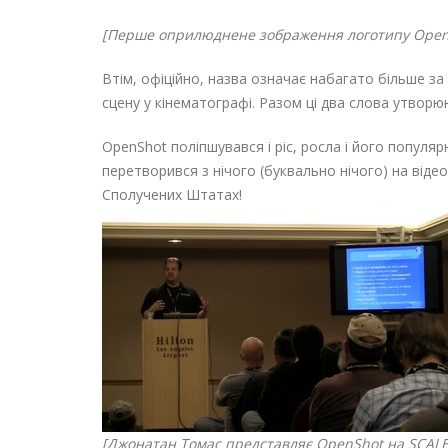
[Перше оприлюднене зображення логотипу OpenS
Втім, офіційно, назва означає набагато більше за
сцену у кінематографі. Разом ці два слова утвор
OpenShot поліпшувався і ріс, росла і його популя
перетворився з нічого (буквально нічого) на віде
Сполучених Штатах!
[Джонатан Томас представляє OpenShot на SCALE