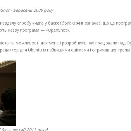
hot - вересень 2008 року
 невдалу спробу кидка у баскетболі:
Open
означає, що це програм
юють назву програми — «OpenShot».
рність та можливості для мене і розробників, які працювали над O
оредактор для Ubuntu із найвищими оцінками і отримав центральне
 9x — лютий 2011 року]