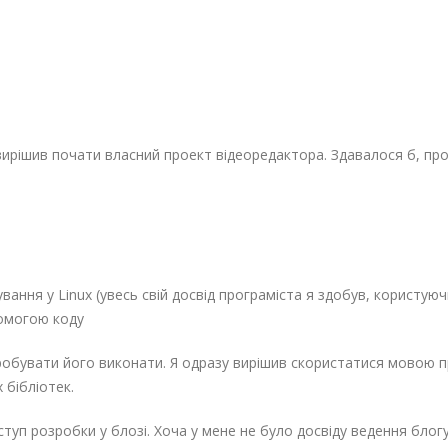
я вирішив почати власний проект відеоредактора. Здавалося б, про
ання у Linux (увесь свій досвід програміста я здобув, користую
помогою коду
пробувати його виконати. Я одразу вирішив скористатися мовою 
 бібліотек.
туп розробки у блозі. Хоча у мене не було досвіду ведення блогу