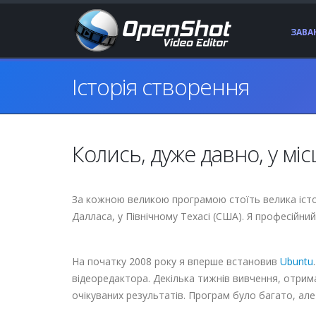
ЗАВ
Історія створення
Колись, дуже давно, у мі
За кожною великою програмою стоїть велика історі
Далласа, у Північному Техасі (США). Я професійни
На початку 2008 року я вперше встановив
Ubuntu
відеоредактора. Декілька тижнів вивчення, отрима
очікуваних результатів. Програм було багато, ал