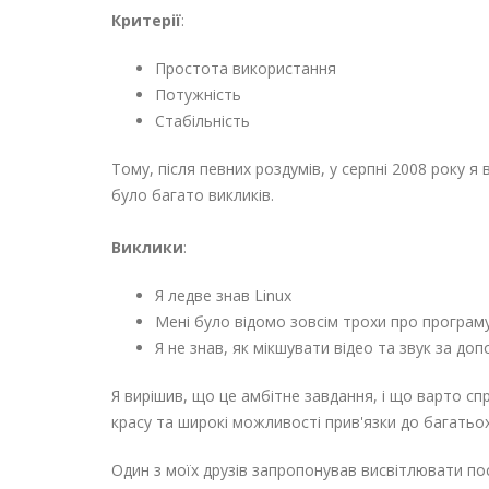
Критерії
:
Простота використання
Потужність
Стабільність
Тому, після певних роздумів, у серпні 2008 року 
було багато викликів.
Виклики
:
Я ледве знав Linux
Мені було відомо зовсім трохи про програмув
Я не знав, як мікшувати відео та звук за до
Я вирішив, що це амбітне завдання, і що варто с
красу та широкі можливості прив'язки до багатьох
Один з моїх друзів запропонував висвітлювати пос