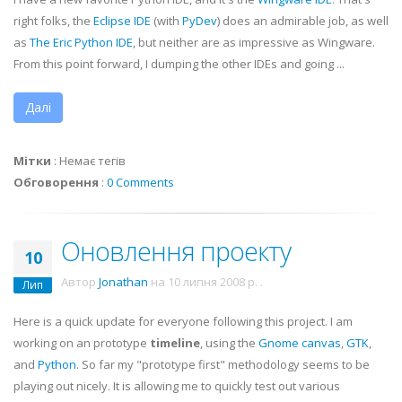
right folks, the
Eclipse
IDE
(with
PyDev
) does an admirable job, as well
as
The Eric Python
IDE
, but neither are as impressive as
Wingware
.
From this point forward, I dumping the other IDEs and going ...
Далі
Мітки
:
Немає тегів
Обговорення
:
0 Comments
Оновлення проекту
10
Автор
Jonathan
на
10 липня 2008 р.
.
Лип
Here is a quick update for everyone following this project. I am
working on an prototype
timeline
, using the
Gnome canvas
,
GTK
,
and
Python
. So far my "prototype first" methodology seems to be
playing out nicely. It is allowing me to quickly test out various