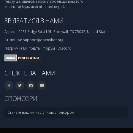
тексту цієї ліцензії версії 3 або (якщо вам того
хочеться) будь-якої пізнішої версії.
ЗВ’ЯЗАТИСЯ З НАМИ
Адреса:
2931 Ridge Rd #101, Rockwall, TX 75032, United States
Ел. пошта:
support@openshot.org
Підтримка
Ел. пошта
·
Форум
·
Discord
СТЕЖТЕ ЗА НАМИ
СПОНСОРИ
Станьте нашим наступним спонсором.