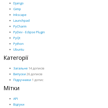
Django
Gimp
Inkscape
Launchpad
PyCharm
PyDev - Eclipse Plugin
PyQt
Python
Ubuntu
Категорії
Загальне
14 дописів
Випуски
26 дописів
Підручники
1 допис
Мітки
API
Відгуки