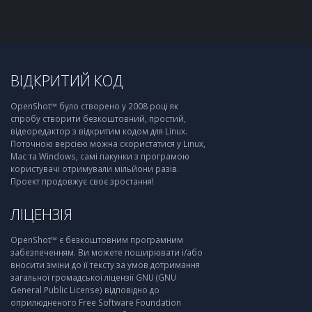
ВІДКРИТИЙ КОД
OpenShot™ було створено у 2008 році як
спробу створити безкоштовний, простий,
відеоредактор з відкритим кодом для Linux.
Поточною версією можна скористатися у Linux,
Mac та Windows, самі пакунки з програмою
користувачі отримували мільйони разів.
Проект продовжує своє зростання!
ЛІЦЕНЗІЯ
OpenShot™ є безкоштовним програмним
забезпеченням. Ви можете поширювати і/або
вносити зміни до її тексту за умов дотримання
загальної громадської ліцензії GNU (GNU
General Public License) відповідно до
оприлюдненого Free Software Foundation