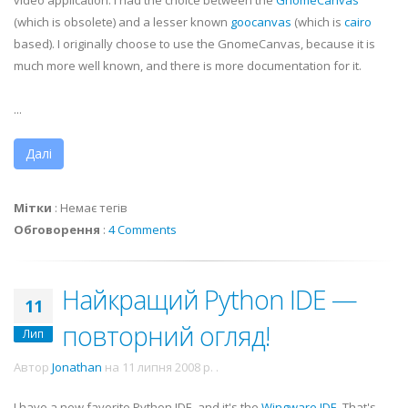
video application. I had the choice between the
GnomeCanvas
(which is obsolete) and a lesser known
goocanvas
(which is
cairo
based). I originally choose to use the
GnomeCanvas
, because it is
much more well known, and there is more documentation for it.
...
Далі
Мітки
:
Немає тегів
Обговорення
:
4 Comments
Найкращий Python IDE —
11
повторний огляд!
Лип
Автор
Jonathan
на
11 липня 2008 р.
.
I have a new favorite Python
IDE
, and it's the
Wingware
IDE
. That's