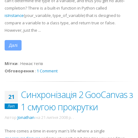
can't determine the type of a variable, and thus you get no auto-
completion? There is a built-in function in Python called
isInstance
(your_variable, type_of_variable) that is designed to
compare a variable to a class type, and return true or false.
However, just the ...
Далі
Мітки
:
Немає тегів
Обговорення
:
1 Comment
Синхронізація 2 GooCanvas з
21
1 смугою прокрутки
Лип
Автор
Jonathan
на
21 липня 2008 р.
.
There comes a time in every man's life where a single