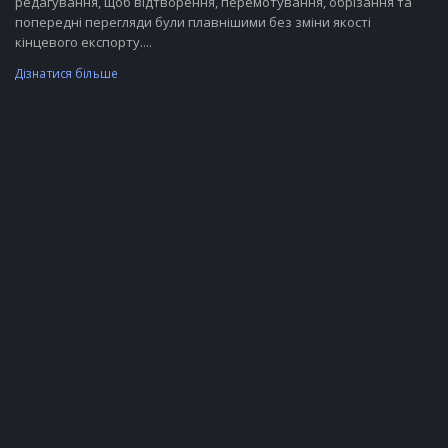
редагування, щоб відтворення, перемотування, обрізання та
попередні перегляди були плавнішими без зміни якості
кінцевого експорту....
Дізнатися більше