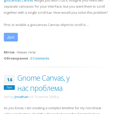
goocanvas
.Canvas
widget just won't cut it. Imagine you need two
separate canvases for your interface, but you want them to scroll
together with a single scroll bar. How would you solve this problem?
First, to enable a
goocanvas
.Canvas object to scroll is ...
Далі
Мітки
:
Немає тегів
Обговорення
:
0 Comments
Gnome Canvas, у
14
нас проблема
Лип
Автор
Jonathan
на
14 липня 2008 р.
.
As you know, I am creating a complex timeline for my non-linear