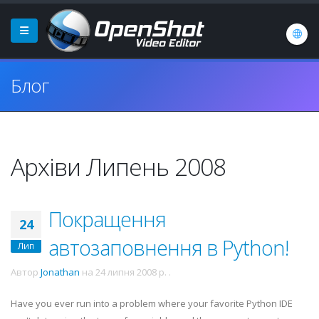
Блог
Архіви Липень 2008
Покращення
24
автозаповнення в Python!
Лип
Автор
Jonathan
на
24 липня 2008 р.
.
Have you ever run into a problem where your favorite Python
IDE