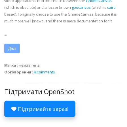
video application. I had the choice between the
GnomeCanvas
(which is obsolete) and a lesser known
goocanvas
(which is
cairo
based). I originally choose to use the
GnomeCanvas
, because it is
much more well known, and there is more documentation for it.
...
Далі
Мітки
:
Немає тегів
Обговорення
:
4 Comments
Підтримати OpenShot
Підтримайте зараз!