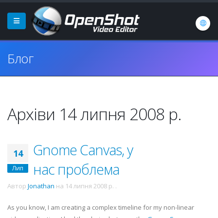
Блог
Архіви 14 липня 2008 р.
Gnome Canvas, у
14
нас проблема
Лип
Автор
Jonathan
на
14 липня 2008 р.
.
As you know, I am creating a complex timeline for my non-linear