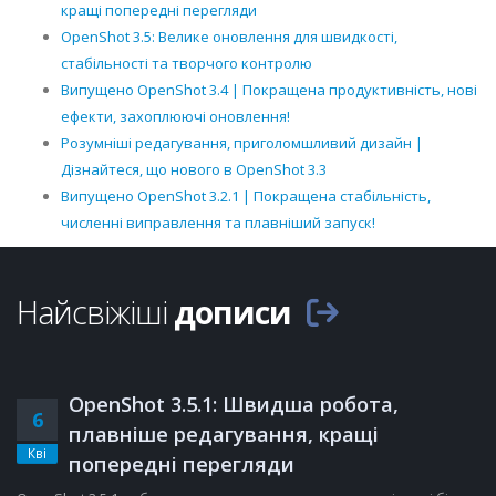
кращі попередні перегляди
OpenShot 3.5: Велике оновлення для швидкості,
стабільності та творчого контролю
Випущено OpenShot 3.4 | Покращена продуктивність, нові
ефекти, захоплюючі оновлення!
Розумніші редагування, приголомшливий дизайн |
Дізнайтеся, що нового в OpenShot 3.3
Випущено OpenShot 3.2.1 | Покращена стабільність,
численні виправлення та плавніший запуск!
Найсвіжіші
дописи
OpenShot 3.5.1: Швидша робота,
6
плавніше редагування, кращі
Кві
попередні перегляди