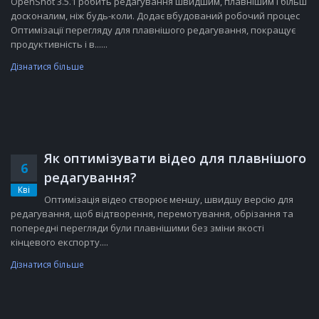
OpenShot 3.5.1 робить редагування швидшим, плавнішим і більш
досконалим, ніж будь-коли. Додає вбудований робочий процес
Оптимізації перегляду для плавнішого редагування, покращує
продуктивність і в......
Дізнатися більше
Як оптимізувати відео для плавнішого
6
редагування?
Кві
Оптимізація відео створює меншу, швидшу версію для
редагування, щоб відтворення, перемотування, обрізання та
попередні перегляди були плавнішими без зміни якості
кінцевого експорту....
Дізнатися більше