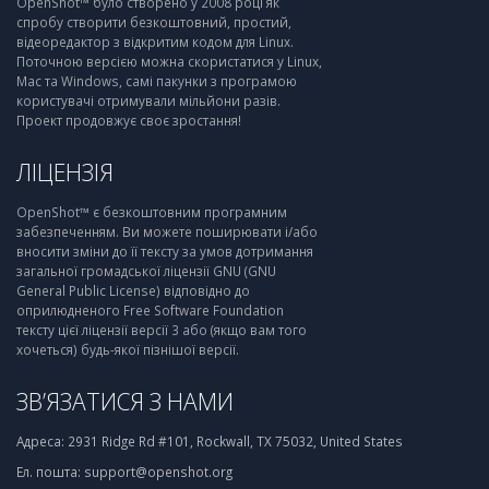
OpenShot™ було створено у 2008 році як
спробу створити безкоштовний, простий,
відеоредактор з відкритим кодом для Linux.
Поточною версією можна скористатися у Linux,
Mac та Windows, самі пакунки з програмою
користувачі отримували мільйони разів.
Проект продовжує своє зростання!
ЛІЦЕНЗІЯ
OpenShot™ є безкоштовним програмним
забезпеченням. Ви можете поширювати і/або
вносити зміни до її тексту за умов дотримання
загальної громадської ліцензії GNU (GNU
General Public License) відповідно до
оприлюдненого Free Software Foundation
тексту цієї ліцензії версії 3 або (якщо вам того
хочеться) будь-якої пізнішої версії.
ЗВ’ЯЗАТИСЯ З НАМИ
Адреса:
2931 Ridge Rd #101, Rockwall, TX 75032, United States
Ел. пошта:
support@openshot.org