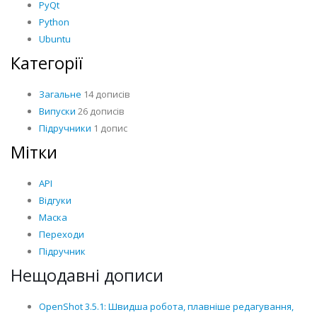
PyQt
Python
Ubuntu
Категорії
Загальне
14 дописів
Випуски
26 дописів
Підручники
1 допис
Мітки
API
Відгуки
Маска
Переходи
Підручник
Нещодавні дописи
OpenShot 3.5.1: Швидша робота, плавніше редагування,