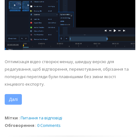
Оптимізація відео створює меншу, швидшу версію для
редагування, щоб відтворення, перемотування, обрізання та
попередні перегляди були плавнішими без зміни якості
кінцевого експорту.
Далі
Мітки
:
Питання та відповіді
Обговорення
:
0 Comments