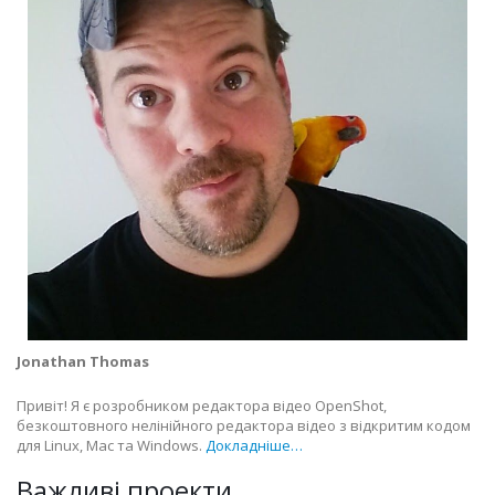
Jonathan Thomas
Привіт! Я є розробником редактора відео OpenShot,
безкоштовного нелінійного редактора відео з відкритим кодом
для Linux, Mac та Windows.
Докладніше…
Важливі проекти