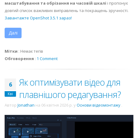
масштабування та обрізання на часовій шкалі
і пропонує
довгий список важливих виправлень та покращень зручності.
Завантажте OpenShot 3.5.1 зараз!
Далі
Мітки
:
Немає тегів
Обговорення
:
1 Comment
Як оптимізувати відео для
6
плавнішого редагування?
Кві
Автор
Jonathan
на
06 квітня 2026 р.
у
Основи відеомонтажу
.