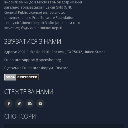
вносити зміни до її тексту за умов дотримання
загальної громадської ліцензії GNU (GNU
General Public License) відповідно до
оприлюдненого Free Software Foundation
тексту цієї ліцензії версії 3 або (якщо вам того
хочеться) будь-якої пізнішої версії.
ЗВ’ЯЗАТИСЯ З НАМИ
Адреса:
2931 Ridge Rd #101, Rockwall, TX 75032, United States
Ел. пошта:
support@openshot.org
Підтримка
Ел. пошта
·
Форум
·
Discord
СТЕЖТЕ ЗА НАМИ
СПОНСОРИ