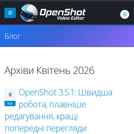
Блог
Архіви Квітень 2026
OpenShot 3.5.1: Швидша
6
робота, плавніше
Кві
редагування, кращі
попередні перегляди