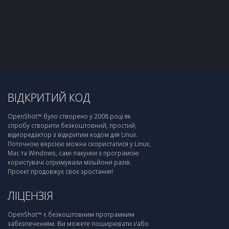
ВІДКРИТИЙ КОД
OpenShot™ було створено у 2008 році як
спробу створити безкоштовний, простий,
відеоредактор з відкритим кодом для Linux.
Поточною версією можна скористатися у Linux,
Mac та Windows, самі пакунки з програмою
користувачі отримували мільйони разів.
Проект продовжує своє зростання!
ЛІЦЕНЗІЯ
OpenShot™ є безкоштовним програмним
забезпеченням. Ви можете поширювати і/або