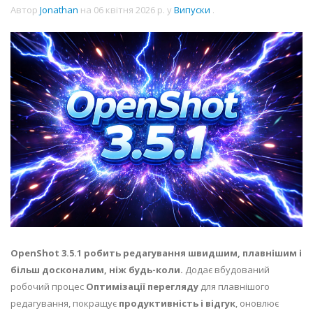
Автор
Jonathan
на
06 квітня 2026 р.
у
Випуски
.
OpenShot 3.5.1 робить редагування швидшим, плавнішим і
більш досконалим, ніж будь-коли.
Додає вбудований
робочий процес
Оптимізації перегляду
для плавнішого
редагування, покращує
продуктивність і відгук
, оновлює