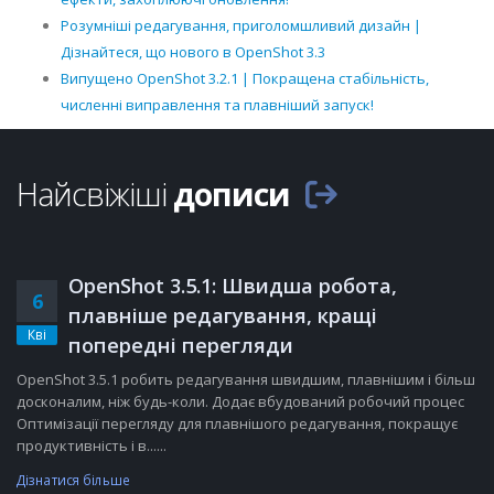
Розумніші редагування, приголомшливий дизайн |
Дізнайтеся, що нового в OpenShot 3.3
Випущено OpenShot 3.2.1 | Покращена стабільність,
численні виправлення та плавніший запуск!
Найсвіжіші
дописи
OpenShot 3.5.1: Швидша робота,
6
плавніше редагування, кращі
Кві
попередні перегляди
OpenShot 3.5.1 робить редагування швидшим, плавнішим і більш
досконалим, ніж будь-коли. Додає вбудований робочий процес
Оптимізації перегляду для плавнішого редагування, покращує
продуктивність і в......
Дізнатися більше