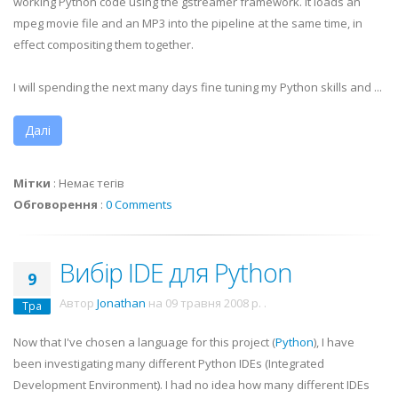
working Python code using the gstreamer framework. It loads an
mpeg movie file and an MP3 into the pipeline at the same time, in
effect compositing them together.
I will spending the next many days fine tuning my Python skills and ...
Далі
Мітки
:
Немає тегів
Обговорення
:
0 Comments
Вибір IDE для Python
9
Автор
Jonathan
на
09 травня 2008 р.
.
Тра
Now that I've chosen a language for this project (
Python
), I have
been investigating many different Python
IDEs
(Integrated
Development Environment). I had no idea how many different
IDEs