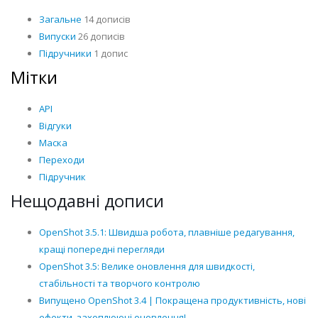
Загальне
14 дописів
Випуски
26 дописів
Підручники
1 допис
Мітки
API
Відгуки
Маска
Переходи
Підручник
Нещодавні дописи
OpenShot 3.5.1: Швидша робота, плавніше редагування,
кращі попередні перегляди
OpenShot 3.5: Велике оновлення для швидкості,
стабільності та творчого контролю
Випущено OpenShot 3.4 | Покращена продуктивність, нові
ефекти, захоплюючі оновлення!