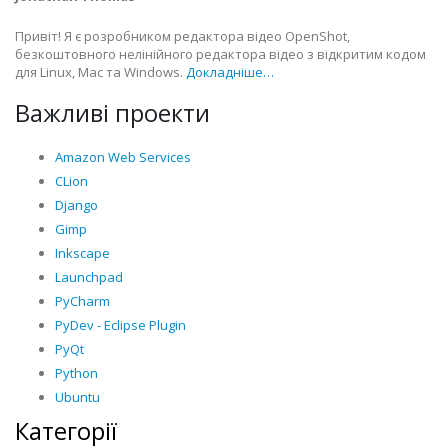
Привіт! Я є розробником редактора відео OpenShot,
безкоштовного нелінійного редактора відео з відкритим кодом
для Linux, Mac та Windows.
Докладніше…
Важливі проекти
Amazon Web Services
CLion
Django
Gimp
Inkscape
Launchpad
PyCharm
PyDev - Eclipse Plugin
PyQt
Python
Ubuntu
Категорії