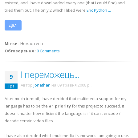
existed, and I have downloaded every one (that I could find) and
tried them out. The only 2 which I liked were
Eric Python
...
Далі
Мітки
:
Немає тегів
Обговорення
:
0 Comments
І переможець...
9
Автор
Jonathan
на
09 травня 2008 р.
.
Тра
After much turmoil, I have decided that multimedia support for my
language has to be the
#1 priority
for this project to succeed. It
doesn't matter how efficient the language is if it can't encode /
decode certain video files.
I have also decided which multimedia framework I am going to use.