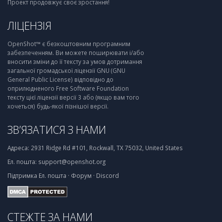
Проект продовжує своє зростання!
ЛІЦЕНЗІЯ
OpenShot™ є безкоштовним програмним
забезпеченням. Ви можете поширювати і/або
вносити зміни до її тексту за умов дотримання
загальної громадської ліцензії GNU (GNU
General Public License) відповідно до
оприлюдненого Free Software Foundation
тексту цієї ліцензії версії 3 або (якщо вам того
хочеться) будь-якої пізнішої версії.
ЗВ’ЯЗАТИСЯ З НАМИ
Адреса:
2931 Ridge Rd #101, Rockwall, TX 75032, United States
Ел. пошта:
support@openshot.org
Підтримка
Ел. пошта
·
Форум
·
Discord
СТЕЖТЕ ЗА НАМИ