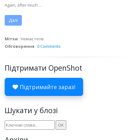
Again, after much ...
Далі
Мітки
:
Немає тегів
Обговорення
:
0 Comments
Підтримати OpenShot
Підтримайте зараз!
Шукати у блозі
Архіви