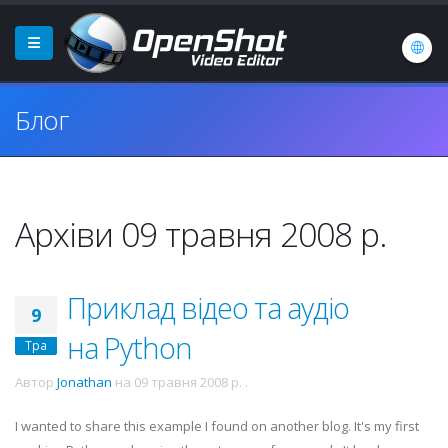
Блог
Архіви 09 травня 2008 р.
Приклад відео та аудіо
9
на Python
Тра
Автор
Jonathan
на
09 травня 2008 р.
.
I wanted to share this example I found on another blog. It's my first