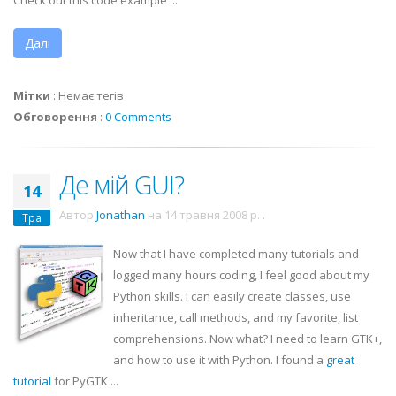
Check out this code example ...
Далі
Мітки
:
Немає тегів
Обговорення
:
0 Comments
Де мій GUI?
14
Автор
Jonathan
на
14 травня 2008 р.
.
Тра
Now that I have completed many tutorials and
logged many hours coding, I feel good about my
Python skills. I can easily create classes, use
inheritance, call methods, and my favorite, list
comprehensions. Now what? I need to learn
GTK
+,
and how to use it with Python. I found a
great
tutorial
for
PyGTK
...