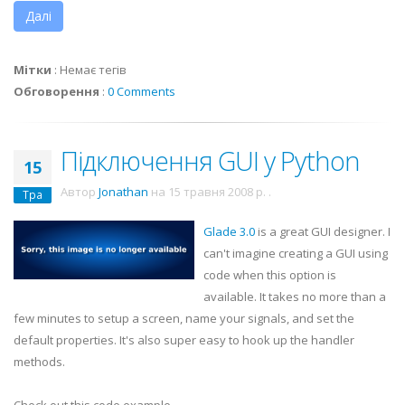
Далі
Мітки
:
Немає тегів
Обговорення
:
0 Comments
Підключення GUI у Python
15
Автор
Jonathan
на
15 травня 2008 р.
.
Тра
Glade 3.0
is a great GUI designer. I
can't imagine creating a GUI using
code when this option is
available. It takes no more than a
few minutes to setup a screen, name your signals, and set the
default properties. It's also super easy to hook up the handler
methods.