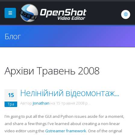
Блог
Архіви Травень 2008
Нелінійний відеомонтаж...
15
Автор
Jonathan
на
15 травня 2008 р.
.
Тра
I'm going to put all the GUI and Python issues aside for a moment,
and share a few things I've learned about creating a non-linear
video editor using the
Gstreamer
framework
. One of the original