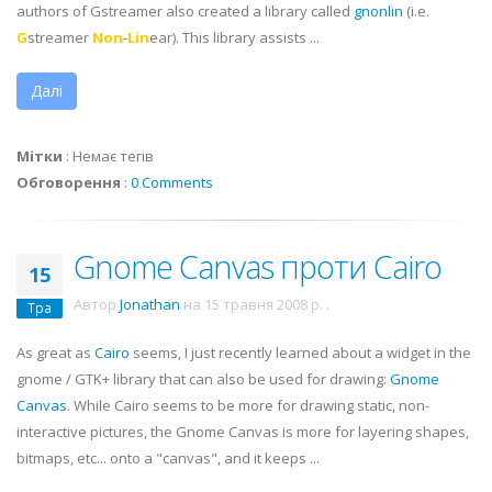
authors of
Gstreamer
also created a library called
gnonlin
(i.e.
G
streamer
Non
-
Lin
ear). This library assists ...
Далі
Мітки
:
Немає тегів
Обговорення
:
0 Comments
Gnome Canvas проти Cairo
15
Автор
Jonathan
на
15 травня 2008 р.
.
Тра
As great as
Cairo
seems, I just recently learned about a widget in the
gnome / GTK+ library that can also be used for drawing:
Gnome
Canvas
. While Cairo seems to be more for drawing static, non-
interactive pictures, the Gnome Canvas is more for layering shapes,
bitmaps, etc... onto a "canvas", and it keeps ...