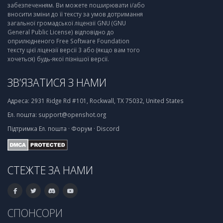
забезпеченням. Ви можете поширювати і/або
вносити зміни до її тексту за умов дотримання
загальної громадської ліцензії GNU (GNU
General Public License) відповідно до
оприлюдненого Free Software Foundation
тексту цієї ліцензії версії 3 або (якщо вам того
хочеться) будь-якої пізнішої версії.
ЗВ’ЯЗАТИСЯ З НАМИ
Адреса:
2931 Ridge Rd #101, Rockwall, TX 75032, United States
Ел. пошта:
support@openshot.org
Підтримка
Ел. пошта
·
Форум
·
Discord
СТЕЖТЕ ЗА НАМИ
СПОНСОРИ