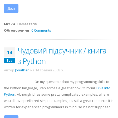
Далі
Мітки
:
Немає тегів
Обговорення
:
0 Comments
Чудовий підручник / книга
14
з Python
Тра
Автор
Jonathan
на
14 травня 2008 р.
.
On my quest to adapt my programming skills to
the Python language, I ran across a great
ebook
/ tutorial,
Dive Into
Python
. Although it has some pretty complicated examples, where I
would have preferred simple examples, it's still a great resource. It is
written for experienced programmers in mind, so it's not supposed ...