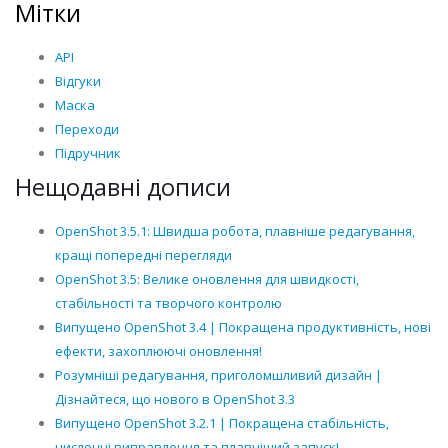
Мітки
API
Відгуки
Маска
Переходи
Підручник
Нещодавні дописи
OpenShot 3.5.1: Швидша робота, плавніше редагування,
кращі попередні перегляди
OpenShot 3.5: Велике оновлення для швидкості,
стабільності та творчого контролю
Випущено OpenShot 3.4 | Покращена продуктивність, нові
ефекти, захоплюючі оновлення!
Розумніші редагування, приголомшливий дизайн |
Дізнайтеся, що нового в OpenShot 3.3
Випущено OpenShot 3.2.1 | Покращена стабільність,
численні виправлення та плавніший запуск!