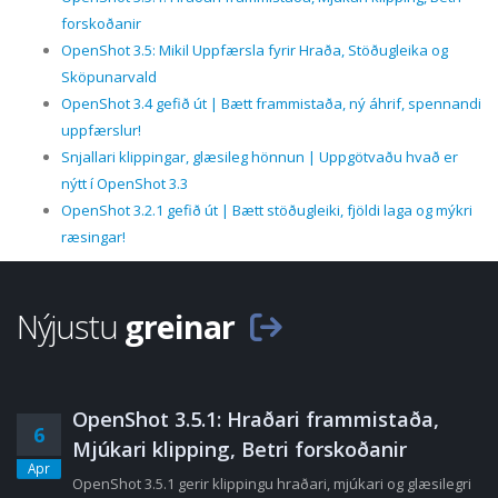
forskoðanir
OpenShot 3.5: Mikil Uppfærsla fyrir Hraða, Stöðugleika og
Sköpunarvald
OpenShot 3.4 gefið út | Bætt frammistaða, ný áhrif, spennandi
uppfærslur!
Snjallari klippingar, glæsileg hönnun | Uppgötvaðu hvað er
nýtt í OpenShot 3.3
OpenShot 3.2.1 gefið út | Bætt stöðugleiki, fjöldi laga og mýkri
ræsingar!
Nýjustu
greinar
OpenShot 3.5.1: Hraðari frammistaða,
6
Mjúkari klipping, Betri forskoðanir
Apr
OpenShot 3.5.1 gerir klippingu hraðari, mjúkari og glæsilegri