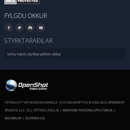
FYLGDU OKKUR
STYRKTARAÐILAR
Vertu næsti styrktaraðilinn okkar.
OPENSHOT™ MYNDSKEIÐAVINNSLA. HÖFUNDARRÉTTUR © 2008-2026
OPENSHOT
STUDIOS, LLC
. ÖLL RÉTTINDI ÁSKILIN |
MEÐFERÐ PERSÓNUUPPLÝSINGA
|
SKILMÁLAR
|
ÍSLENSKA (IS)