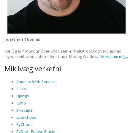
Jonathan Thomas
Hæ! Ég er höfundur OpenShot, sem er frjálst, opið og verðlaunað
myndskeiðavinnsluforrit fyrir Linux, Mac og Windows.
Meira um mig...
Mikilvæg verkefni
Amazon Web Services
CLion
Django
Gimp
Inkscape
Launchpad
PyCharm
PyDev - Eclipse Plugin