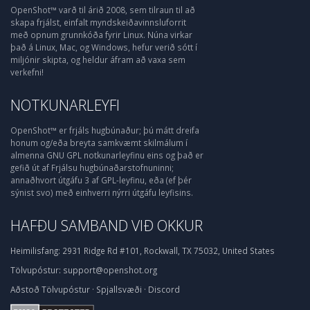
OpenShot™ varð til árið 2008, sem tilraun til að
skapa frjálst, einfalt myndskeiðavinnsluforrit
með opnum grunnkóða fyrir Linux. Núna virkar
það á Linux, Mac, og Windows, hefur verið sótt í
miljónir skipta, og heldur áfram að vaxa sem
verkefni!
NOTKUNARLEYFI
OpenShot™ er frjáls hugbúnaður; þú mátt dreifa
honum og/eða breyta samkvæmt skilmálum í
almenna GNU GPL notkunarleyfinu eins og það er
gefið út af Frjálsu hugbúnaðarstofnuninni;
annaðhvort útgáfu 3 af GPL-leyfinu, eða (ef þér
sýnist svo) með einhverri nýrri útgáfu leyfisins.
HAFÐU SAMBAND VIÐ OKKUR
Heimilisfang:
2931 Ridge Rd #101, Rockwall, TX 75032, United States
Tölvupóstur:
support@openshot.org
Aðstoð
Tölvupóstur
·
Spjallsvæði
·
Discord