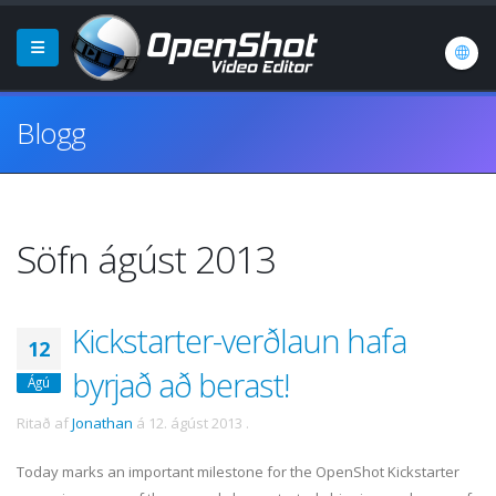
Blogg
Söfn ágúst 2013
Kickstarter-verðlaun hafa
12
byrjað að berast!
Ágú
Ritað af
Jonathan
á
12. ágúst 2013
.
Today marks an important milestone for the OpenShot Kickstarter