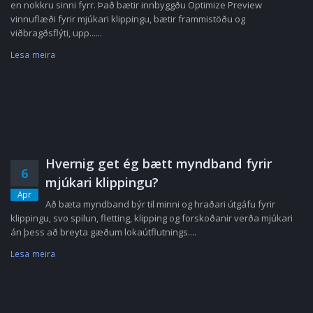
en nokkru sinni fyrr. Það bætir innbyggðu Optimize Preview
vinnuflæði fyrir mjúkari klippingu, bætir frammistöðu og
viðbragðsflýti, upp......
Lesa meira
Hvernig get ég bætt myndband fyrir
6
mjúkari klippingu?
Apr
Að bæta myndband býr til minni og hraðari útgáfu fyrir
klippingu, svo spilun, fletting, klipping og forskoðanir verða mjúkari
án þess að breyta gæðum lokaútflutnings....
Lesa meira