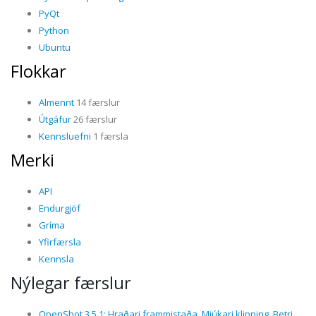
PyQt
Python
Ubuntu
Flokkar
Almennt
14 færslur
Útgáfur
26 færslur
Kennsluefni
1 færsla
Merki
API
Endurgjöf
Gríma
Yfirfærsla
Kennsla
Nýlegar færslur
OpenShot 3.5.1: Hraðari frammistaða, Mjúkari klipping, Betri