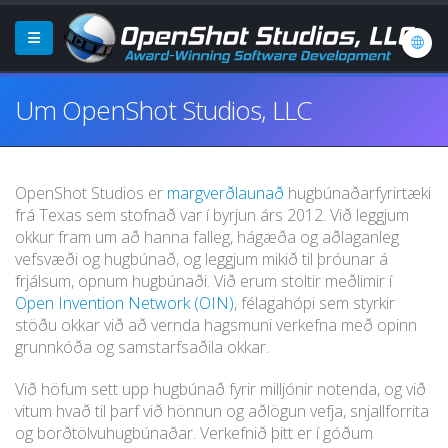
Um OpenShot Studios, LLC
OpenShot Studios er
margverðlaunað
hugbúnaðarfyrirtæki
frá Texas sem stofnað var í byrjun árs 2012. Við leggjum
okkur fram um að hanna falleg, hágæða og aðlaganleg
vefsvæði og hugbúnað, og leggjum mikið til þróunar á
frjálsum, opnum hugbúnaði. Við erum stoltir meðlimir í
Open Invention Network (OIN)
, félagahópi sem styrkir
stöðu okkar við að vernda hagsmuni verkefna með opinn
grunnkóða og samstarfsaðila okkar.
Við höfum sett upp hugbúnað fyrir milljónir notenda, og við
vitum hvað til þarf við hönnun og aðlögun vefja, snjallforrita
og borðtölvuhugbúnaðar. Verkefnið þitt er í góðum