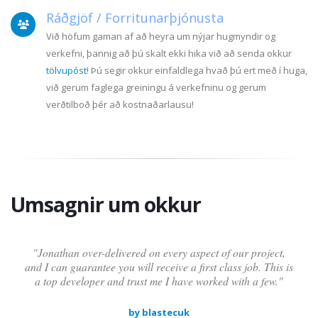
Ráðgjöf / Forritunarþjónusta
Við höfum gaman af að heyra um nýjar hugmyndir og
verkefni, þannig að þú skalt ekki hika við að senda okkur
tölvupóst
! Þú segir okkur einfaldlega hvað þú ert með í huga,
við gerum faglega greiningu á verkefninu og gerum
verðtilboð þér að kostnaðarlausu!
Umsagnir um okkur
"Jonathan over-delivered on every aspect of our project,
and I can guarantee you will receive a first class job. This is
a top developer and trust me I have worked with a few."
by blastecuk