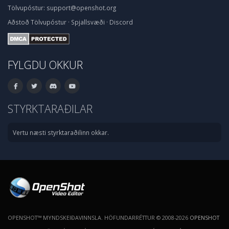
Tölvupóstur:
support@openshot.org
Aðstoð
Tölvupóstur
·
Spjallsvæði
·
Discord
FYLGDU OKKUR
STYRKTARAÐILAR
Vertu næsti styrktaraðilinn okkar.
OPENSHOT™ MYNDSKEIÐAVINNSLA. HÖFUNDARRÉTTUR © 2008-2026
OPENSHOT