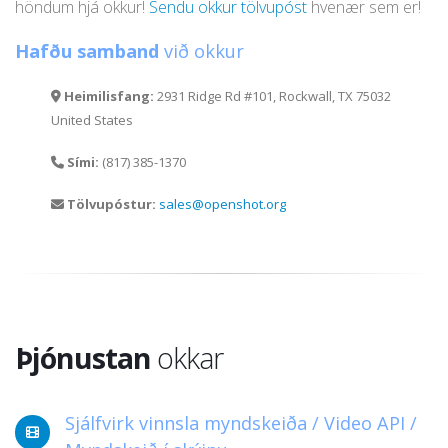
höndum hjá okkur!
Sendu okkur tölvupóst
hvenær sem er!
Hafðu samband
við okkur
Heimilisfang:
2931 Ridge Rd #101, Rockwall, TX 75032
United States
Sími:
(817) 385-1370
Tölvupóstur:
sales@openshot.org
Þjónustan
okkar
Sjálfvirk vinnsla myndskeiða / Video API /