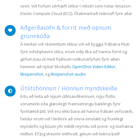
sinni. Við höfum sérhæft okkur í rekstri sem notar Amazon
Elastic Compute Cloud (EC2). Ótakmarkað reikniafl fyrir alla!
Aðgerðasöfn & forrit með opnum
grunnkóða
Á meðan við skemmtum okkur við að byggja frábæra hluti
fyrir viðskiptavini okka, erum viðp líka að hanna forrit og
gefum þau út með frjálsum notkunarlyfum fyrir allan
heiminn að njóta! Skoðaðu
OpenShot Video Editor
,
libopenshot
, og
libopenshot-audio
.
Útlitshönnun / Hönnun myndskeiða
Ertu að leita að nýjum útlitsauðkennum, nýju flottu
vörumerki eða glæsilegri framsetningu bæklings fyrir
fyrirtækið þitt. Við eru ekki bara að hanna frábær vefsvæði,
heldur erum við í leiðinni að vinna einstakt og frumlegt
myndefni og búum yfir mikilli reynslu við prent- og stafræna
miðlun. Ef þig dreymir eitthvað, getum við teikna það!