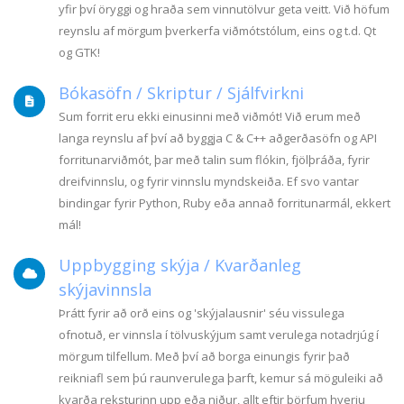
yfir því öryggi og hraða sem vinnutölvur geta veitt. Við höfum
reynslu af mörgum þverkerfa viðmótstólum, eins og t.d. Qt
og GTK!
Bókasöfn / Skriptur / Sjálfvirkni
Sum forrit eru ekki einusinni með viðmót! Við erum með
langa reynslu af því að byggja C & C++ aðgerðasöfn og API
forritunarviðmót, þar með talin sum flókin, fjölþráða, fyrir
dreifvinnslu, og fyrir vinnslu myndskeiða. Ef svo vantar
bindingar fyrir Python, Ruby eða annað forritunarmál, ekkert
mál!
Uppbygging skýja / Kvarðanleg
skýjavinnsla
Þrátt fyrir að orð eins og 'skýjalausnir' séu vissulega
ofnotuð, er vinnsla í tölvuskýjum samt verulega notadrjúg í
mörgum tilfellum. Með því að borga einungis fyrir það
reikniafl sem þú raunverulega þarft, kemur sá möguleiki að
kvarða reksturinn upp eða niður, allt eftir þörfum hverju