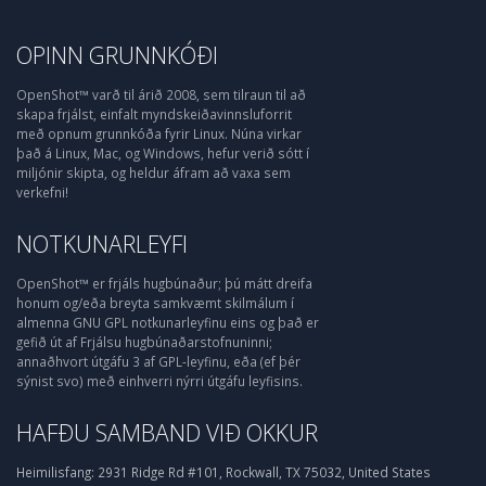
OPINN GRUNNKÓÐI
OpenShot™ varð til árið 2008, sem tilraun til að
skapa frjálst, einfalt myndskeiðavinnsluforrit
með opnum grunnkóða fyrir Linux. Núna virkar
það á Linux, Mac, og Windows, hefur verið sótt í
miljónir skipta, og heldur áfram að vaxa sem
verkefni!
NOTKUNARLEYFI
OpenShot™ er frjáls hugbúnaður; þú mátt dreifa
honum og/eða breyta samkvæmt skilmálum í
almenna GNU GPL notkunarleyfinu eins og það er
gefið út af Frjálsu hugbúnaðarstofnuninni;
annaðhvort útgáfu 3 af GPL-leyfinu, eða (ef þér
sýnist svo) með einhverri nýrri útgáfu leyfisins.
HAFÐU SAMBAND VIÐ OKKUR
Heimilisfang:
2931 Ridge Rd #101, Rockwall, TX 75032, United States