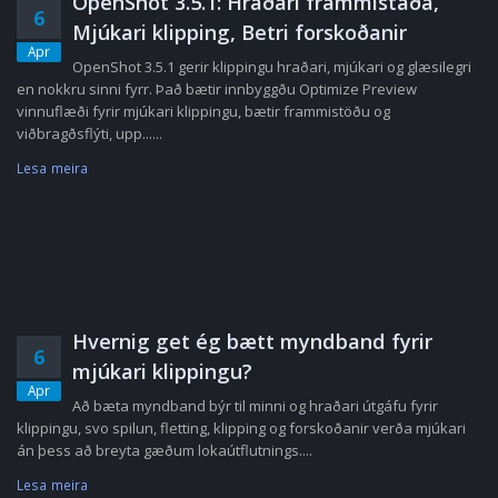
OpenShot 3.5.1: Hraðari frammistaða,
6
Mjúkari klipping, Betri forskoðanir
Apr
OpenShot 3.5.1 gerir klippingu hraðari, mjúkari og glæsilegri
en nokkru sinni fyrr. Það bætir innbyggðu Optimize Preview
vinnuflæði fyrir mjúkari klippingu, bætir frammistöðu og
viðbragðsflýti, upp......
Lesa meira
Hvernig get ég bætt myndband fyrir
6
mjúkari klippingu?
Apr
Að bæta myndband býr til minni og hraðari útgáfu fyrir
klippingu, svo spilun, fletting, klipping og forskoðanir verða mjúkari
án þess að breyta gæðum lokaútflutnings....
Lesa meira