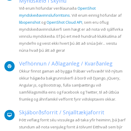
Myndskeið í skýinu
Við erum höfundar verðlaunaða
OpenShot
myndskeiðavinnsluforritsins
. Við erum einnig höfundar af
libopenshot
og
OpenShot Cloud API
, sem eru öflug
myndskeiðavinnslukerfi sem hægt er að nota við sjálfvirka
vinnslu myndskeiða. Ef þú ert með hundruð klukkutíma af
myndefni og veist ekki hvert þú átt að snúa þér... veistu
núna hvað þú átt að gera!
Vefhönnun / Aðlaganleg / Kvarðanleg
Okkur finnst gaman að byggja frábær vefsvæði! Við nýtum
okkur hágæða bakgrunnskerfi á borð við Django, jQuery,
Angular.js, og Bootstrap, fulla samþættingu við
samfélagsmiðla eins og Facebook og Twitter, til að útbúa
frumleg og áhrifamikil vefforrit fyrir viðskiptavini okkar.
Skjáborðsforrit / Snjalltækjaforrit
Þótt veflæg forrit séu vissulega að taka yfir heiminn, þá þarf
stundum að nota venjuleg forrit á tölvum! Eitthvað sem býr