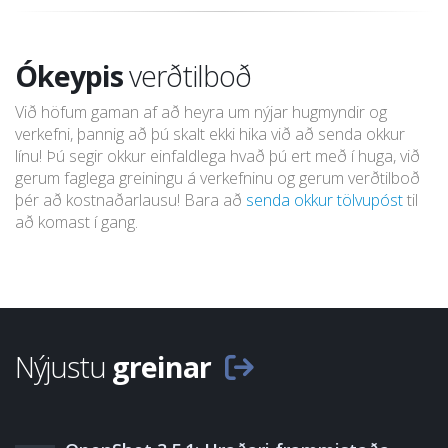
Ókeypis
verðtilboð
Við höfum gaman af að heyra um nýjar hugmyndir og
verkefni, þannig að þú skalt ekki hika við að senda okkur
línu! Þú segir okkur einfaldlega hvað þú ert með í huga, við
gerum faglega greiningu á verkefninu og gerum verðtilboð
þér að kostnaðarlausu! Bara að
senda okkur tölvupóst
til
að komast í gang.
Nýjustu
greinar