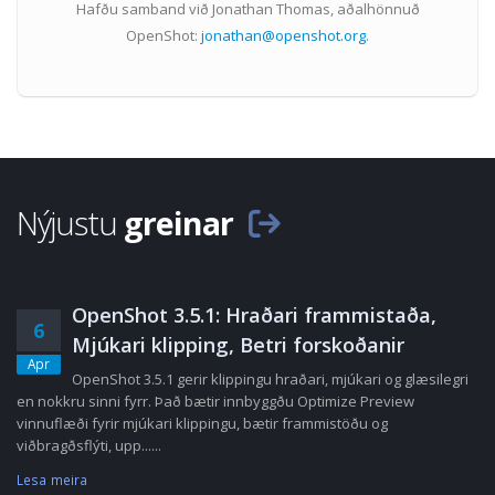
Hafðu samband við Jonathan Thomas, aðalhönnuð
OpenShot:
jonathan@openshot.org
.
Nýjustu
greinar
OpenShot 3.5.1: Hraðari frammistaða,
6
Mjúkari klipping, Betri forskoðanir
Apr
OpenShot 3.5.1 gerir klippingu hraðari, mjúkari og glæsilegri
en nokkru sinni fyrr. Það bætir innbyggðu Optimize Preview
vinnuflæði fyrir mjúkari klippingu, bætir frammistöðu og
viðbragðsflýti, upp......
Lesa meira