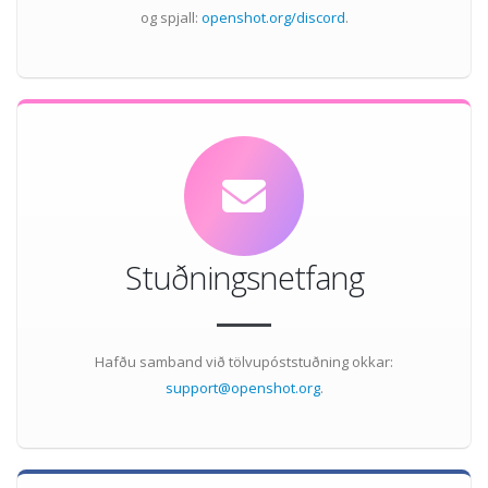
og spjall:
openshot.org/discord
.
Stuðningsnetfang
Hafðu samband við tölvupóststuðning okkar:
support@openshot.org
.