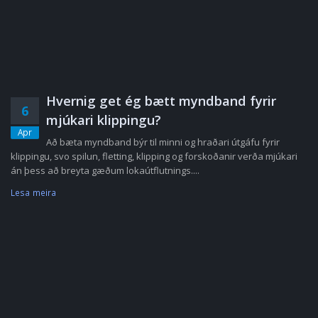
Hvernig get ég bætt myndband fyrir
6
mjúkari klippingu?
Apr
Að bæta myndband býr til minni og hraðari útgáfu fyrir
klippingu, svo spilun, fletting, klipping og forskoðanir verða mjúkari
án þess að breyta gæðum lokaútflutnings....
Lesa meira