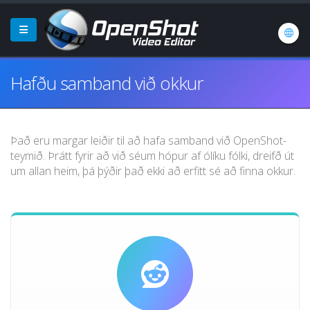
Hafðu samband við okkur
Það eru margar leiðir til að hafa samband við OpenShot-
teymið. Þrátt fyrir að við séum hópur af ólíku fólki, dreifð út
um allan heim, þá þýðir það ekki að erfitt sé að finna okkur.