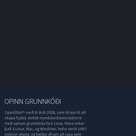
OPINN GRUNNKÓÐI
OpenShot™ varð til árið 2008, sem tilraun til að
skapa frjálst, einfalt myndskeiðavinnsluforrit
með opnum grunnkóða fyrir Linux. Núna virkar
það á Linux, Mac, og Windows, hefur verið sótt í
miljónir skipta, og heldur áfram að vaxa sem