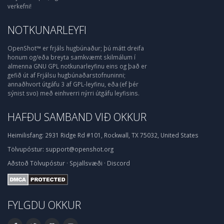
verkefni!
NOTKUNARLEYFI
OpenShot™ er frjáls hugbúnaður; þú mátt dreifa
honum og/eða breyta samkvæmt skilmálum í
almenna GNU GPL notkunarleyfinu eins og það er
gefið út af Frjálsu hugbúnaðarstofnuninni;
annaðhvort útgáfu 3 af GPL-leyfinu, eða (ef þér
sýnist svo) með einhverri nýrri útgáfu leyfisins.
HAFÐU SAMBAND VIÐ OKKUR
Heimilisfang:
2931 Ridge Rd #101, Rockwall, TX 75032, United States
Tölvupóstur:
support@openshot.org
Aðstoð
Tölvupóstur
·
Spjallsvæði
·
Discord
FYLGDU OKKUR