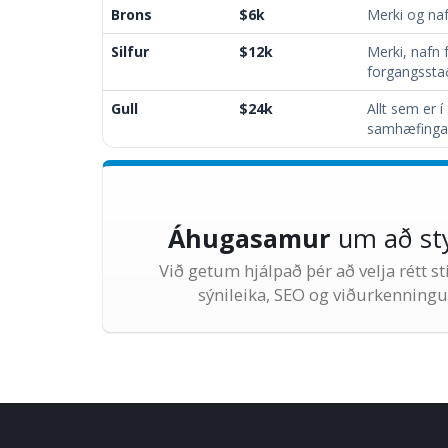
Brons
$6k
Merki og naf
Silfur
$12k
Merki, nafn 
forgangssta
Gull
$24k
Allt sem er 
samhæfingar 
Áhugasamur
um að st
Við getum hjálpað þér að velja rétt s
sýnileika, SEO og viðurkenningu f