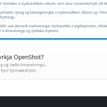
n fyrirtækis á styrktaraðilum síðunni, sem setur vörumerkið þitt við
fyrirtækis, lýsing og bakslagstenglar á styrktaraðilum síðunni og í fóti
ðsetningu.
í Silfri, auk áberandi staðsetningar styrktaraðila á útgáfupóstum, v
á tímasetningu og sýnileika styrksins.
yrkja OpenShot?
tig og ræða tímasetningu,
yrir fyrirtækið þitt.