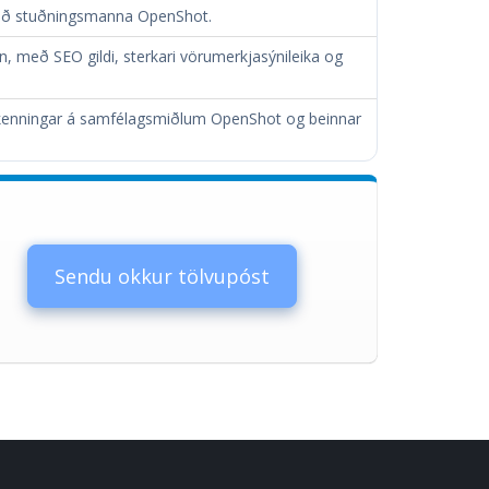
 hlið stuðningsmanna OpenShot.
nn, með SEO gildi, sterkari vörumerkjasýnileika og
iðurkenningar á samfélagsmiðlum OpenShot og beinnar
Sendu okkur tölvupóst