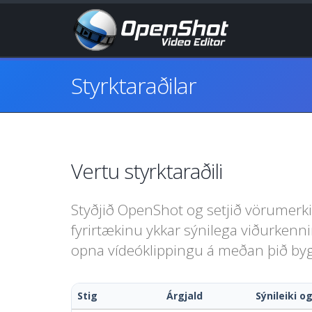
Styrktaraðilar
Vertu styrktaraðili
Styðjið OpenShot og setjið vörumerki
fyrirtækinu ykkar sýnilega viðurkennin
opna vídeóklippingu á meðan þið by
Stig
Árgjald
Sýnileiki o