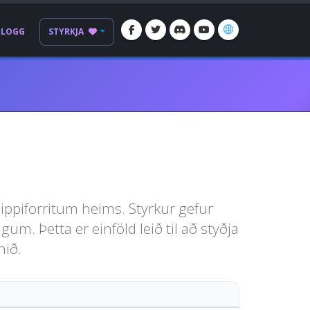
BLOGG
STYRKJA
ippiforritum heims. Styrkur gefur
um. Þetta er einföld leið til að styðja
nið.