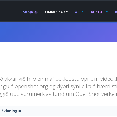
SÆKJA
EIGINLEIKAR
API
AÐSTOÐ
ð ykkar við hlið einn af þekktustu opnum vídeókl
gu á openshot.org og dýpri sýnileika á hærri stig
ggið upp vörumerkjavitund um OpenShot verkef
g ávinningur