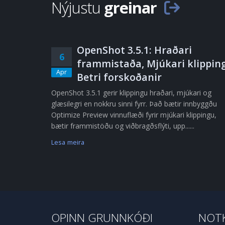
Nýjustu
greinar
OpenShot 3.5.1: Hraðari
6
frammistaða, Mjúkari klipping
Apr
Betri forskoðanir
OpenShot 3.5.1 gerir klippingu hraðari, mjúkari og
glæsilegri en nokkru sinni fyrr. Það bætir innbyggðu
Optimize Preview vinnuflæði fyrir mjúkari klippingu,
bætir frammistöðu og viðbragðsflýti, upp......
Lesa meira
OPINN GRUNNKÓÐI
NOTK