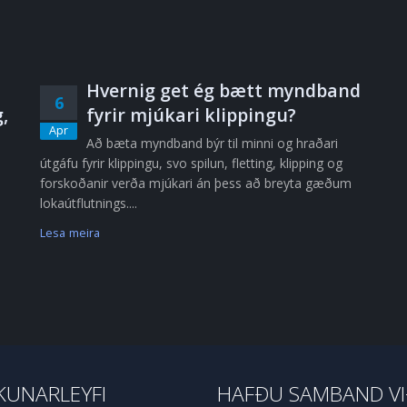
Hvernig get ég bætt myndband
6
,
fyrir mjúkari klippingu?
Apr
Að bæta myndband býr til minni og hraðari
útgáfu fyrir klippingu, svo spilun, fletting, klipping og
forskoðanir verða mjúkari án þess að breyta gæðum
lokaútflutnings....
Lesa meira
UNARLEYFI
HAFÐU SAMBAND V