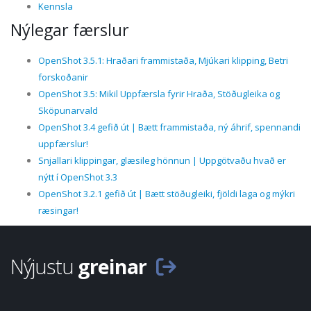
Kennsla
Nýlegar færslur
OpenShot 3.5.1: Hraðari frammistaða, Mjúkari klipping, Betri
forskoðanir
OpenShot 3.5: Mikil Uppfærsla fyrir Hraða, Stöðugleika og
Sköpunarvald
OpenShot 3.4 gefið út | Bætt frammistaða, ný áhrif, spennandi
uppfærslur!
Snjallari klippingar, glæsileg hönnun | Uppgötvaðu hvað er
nýtt í OpenShot 3.3
OpenShot 3.2.1 gefið út | Bætt stöðugleiki, fjöldi laga og mýkri
ræsingar!
Nýjustu
greinar