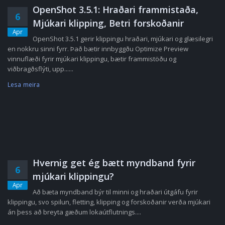
OpenShot 3.5.1: Hraðari frammistaða,
6
Mjúkari klipping, Betri forskoðanir
Apr
OpenShot 3.5.1 gerir klippingu hraðari, mjúkari og glæsilegri
en nokkru sinni fyrr. Það bætir innbyggðu Optimize Preview
vinnuflæði fyrir mjúkari klippingu, bætir frammistöðu og
viðbragðsflýti, upp......
Lesa meira
Hvernig get ég bætt myndband fyrir
6
mjúkari klippingu?
Apr
Að bæta myndband býr til minni og hraðari útgáfu fyrir
klippingu, svo spilun, fletting, klipping og forskoðanir verða mjúkari
án þess að breyta gæðum lokaútflutnings....