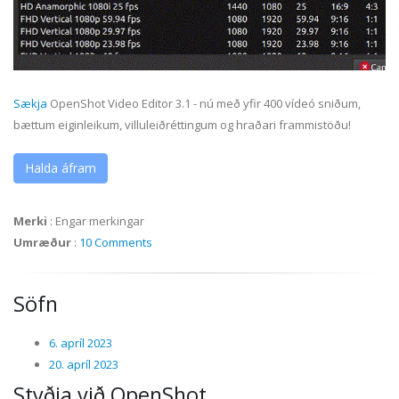
Sækja
OpenShot Video Editor 3.1 - nú með yfir 400 vídeó sniðum,
bættum eiginleikum, villuleiðréttingum og hraðari frammistöðu!
Halda áfram
Merki
:
Engar merkingar
Umræður
:
10 Comments
Söfn
6. apríl 2023
20. apríl 2023
Styðja við OpenShot