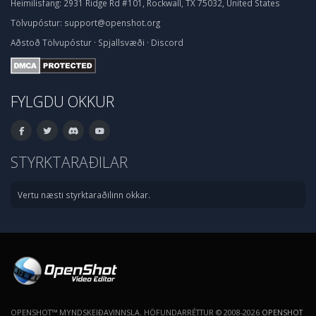
Heimilisfang:
2931 Ridge Rd #101, Rockwall, TX 75032, United States
Tölvupóstur:
support@openshot.org
Aðstoð
Tölvupóstur
·
Spjallsvæði
·
Discord
FYLGDU OKKUR
STYRKTARAÐILAR
Vertu næsti styrktaraðilinn okkar.
OPENSHOT™ MYNDSKEIÐAVINNSLA. HÖFUNDARRÉTTUR © 2008-2026
OPENSHOT