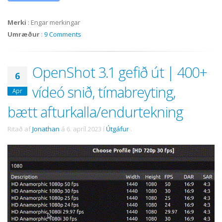
Merki
:
Engar merkingar
Umræður
:
9 Comments
OpenShot 3.1 gefið út | 400+
6
vídeó snið, tímabreyting,
Apr
bætt afturkalla/endurtekning
Ritað af
Jonathan
á
6. apríl 2023
í
Útgáfur
.