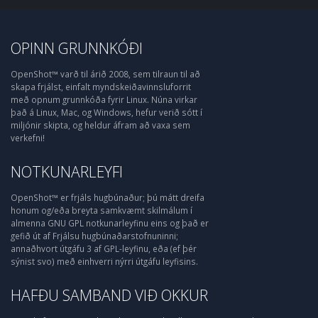
OPINN GRUNNKÓÐI
OpenShot™ varð til árið 2008, sem tilraun til að
skapa frjálst, einfalt myndskeiðavinnsluforrit
með opnum grunnkóða fyrir Linux. Núna virkar
það á Linux, Mac, og Windows, hefur verið sótt í
miljónir skipta, og heldur áfram að vaxa sem
verkefni!
NOTKUNARLEYFI
OpenShot™ er frjáls hugbúnaður; þú mátt dreifa
honum og/eða breyta samkvæmt skilmálum í
almenna GNU GPL notkunarleyfinu eins og það er
gefið út af Frjálsu hugbúnaðarstofnuninni;
annaðhvort útgáfu 3 af GPL-leyfinu, eða (ef þér
sýnist svo) með einhverri nýrri útgáfu leyfisins.
HAFÐU SAMBAND VIÐ OKKUR