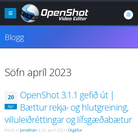
Blogg
Söfn apríl 2023
OpenShot 3.1.1 gefið út |
20
Bættur rekja- og hlutgreining,
Apr
villuleiðréttingar og lífsgæðabætur
Ritað af
Jonathan
á
20. apríl 2023
í
Útgáfur
.