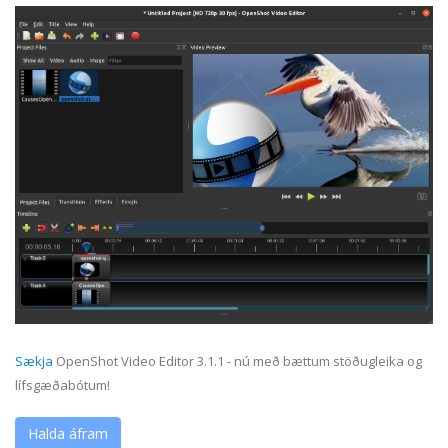
Sækja
OpenShot Video Editor 3.1.1 - nú með bættum stöðugleika og
lífsgæðabótum!
Halda áfram