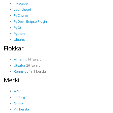
Inkscape
Launchpad
PyCharm
PyDev - Eclipse Plugin
PyQt
Python
Ubuntu
Flokkar
Almennt
14 færslur
Útgáfur
26 færslur
Kennsluefni
1 færsla
Merki
API
Endurgjöf
Gríma
Yfirfærsla