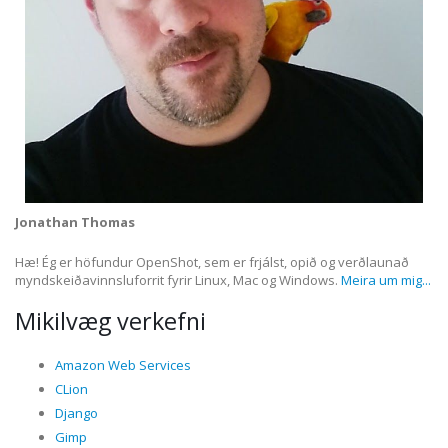
Jonathan Thomas
Hæ! Ég er höfundur OpenShot, sem er frjálst, opið og verðlaunað
myndskeiðavinnsluforrit fyrir Linux, Mac og Windows.
Meira um mig...
Mikilvæg verkefni
Amazon Web Services
CLion
Django
Gimp