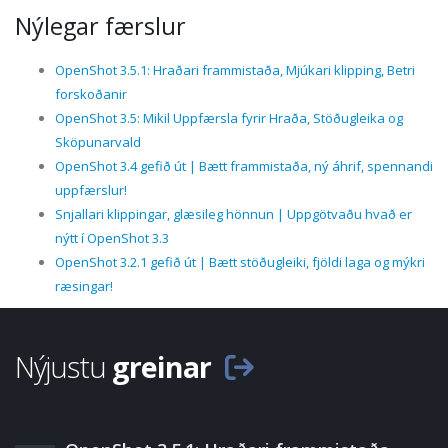
Nýlegar færslur
OpenShot 3.5.1: Hraðari frammistaða, Mjúkari klipping, Betri
forskoðanir
OpenShot 3.5: Mikil Uppfærsla fyrir Hraða, Stöðugleika og
Sköpunarvald
OpenShot 3.4 gefið út | Bætt frammistaða, ný áhrif, spennandi
uppfærslur!
Snjallari klippingar, glæsileg hönnun | Uppgötvaðu hvað er
nýtt í OpenShot 3.3
OpenShot 3.2.1 gefið út | Bætt stöðugleiki, fjöldi laga og mýkri
ræsingar!
Nýjustu
greinar