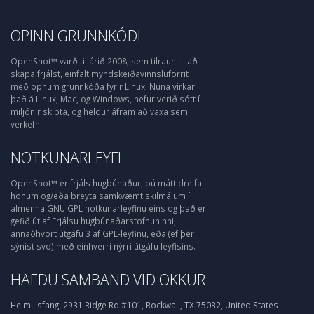
OPINN GRUNNKÓÐI
OpenShot™ varð til árið 2008, sem tilraun til að
skapa frjálst, einfalt myndskeiðavinnsluforrit
með opnum grunnkóða fyrir Linux. Núna virkar
það á Linux, Mac, og Windows, hefur verið sótt í
miljónir skipta, og heldur áfram að vaxa sem
verkefni!
NOTKUNARLEYFI
OpenShot™ er frjáls hugbúnaður; þú mátt dreifa
honum og/eða breyta samkvæmt skilmálum í
almenna GNU GPL notkunarleyfinu eins og það er
gefið út af Frjálsu hugbúnaðarstofnuninni;
annaðhvort útgáfu 3 af GPL-leyfinu, eða (ef þér
sýnist svo) með einhverri nýrri útgáfu leyfisins.
HAFÐU SAMBAND VIÐ OKKUR
Heimilisfang:
2931 Ridge Rd #101, Rockwall, TX 75032, United States