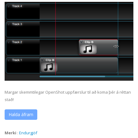
Margar skemmtilegar OpenShot uppfærslur til að koma þér á réttan
stað!
Halda áfram
Merki
:
Endurgjöf