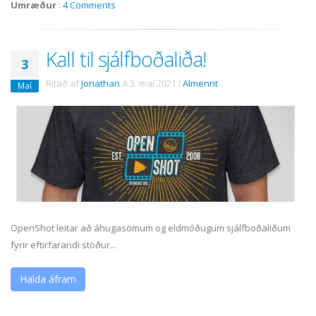
Umræður
:
4 Comments
Kall til sjálfboðaliða!
3
Ritað af
Jonathan
á
3. maí 2021
í
Almennt
.
Maí
OpenShot leitar að áhugasömum og eldmóðugum sjálfboðaliðum
fyrir eftirfarandi stöður...
Halda áfram