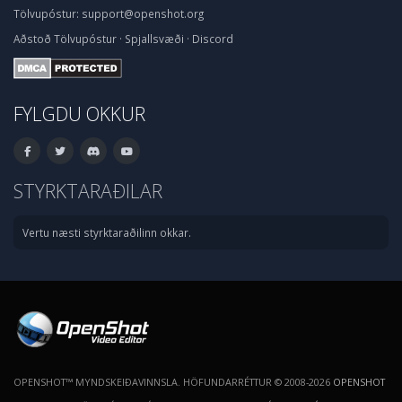
Tölvupóstur:
support@openshot.org
Aðstoð
Tölvupóstur
·
Spjallsvæði
·
Discord
FYLGDU OKKUR
STYRKTARAÐILAR
Vertu næsti styrktaraðilinn okkar.
OPENSHOT™ MYNDSKEIÐAVINNSLA. HÖFUNDARRÉTTUR © 2008-2026
OPENSHOT