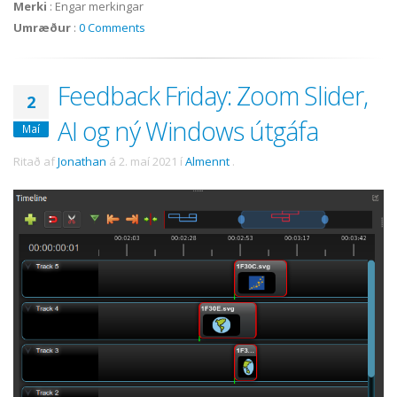
Merki
:
Engar merkingar
Umræður
:
0 Comments
Feedback Friday: Zoom Slider,
2
AI og ný Windows útgáfa
Maí
Ritað af
Jonathan
á
2. maí 2021
í
Almennt
.