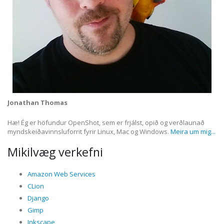
Jonathan Thomas
Hæ! Ég er höfundur OpenShot, sem er frjálst, opið og verðlaunað
myndskeiðavinnsluforrit fyrir Linux, Mac og Windows.
Meira um mig...
Mikilvæg verkefni
Amazon Web Services
CLion
Django
Gimp
Inkscape