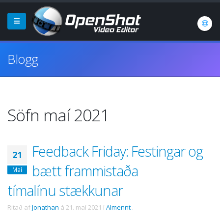
Blogg
Söfn maí 2021
Feedback Friday: Festingar og
21
bætt frammistaða
Maí
tímalínu stækkunar
Ritað af
Jonathan
á
21. maí 2021
í
Almennt
.