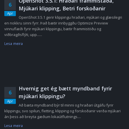
OpenShot 3.5.1: Hraðari frammistaða,
6
Mjúkari klipping, Betri forskoðanir
Apr
OpenShot 3.5.1 gerir klippingu hraðari, mjúkari og glæsilegri
en nokkru sinni fyrr. Það bætir innbyggðu Optimize Preview
vinnuflæði fyrir mjúkari klippingu, bætir frammistöðu og
viðbragðsflýti, upp......
Lesa meira
Hvernig get ég bætt myndband fyrir
6
mjúkari klippingu?
Apr
Að bæta myndband býr til minni og hraðari útgáfu fyrir
klippingu, svo spilun, fletting, klipping og forskoðanir verða mjúkari
án þess að breyta gæðum lokaútflutnings....
Lesa meira