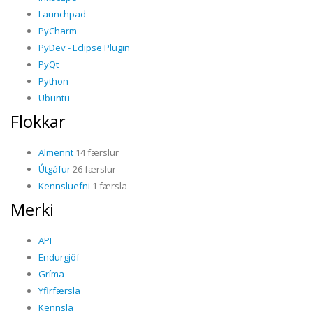
Launchpad
PyCharm
PyDev - Eclipse Plugin
PyQt
Python
Ubuntu
Flokkar
Almennt
14 færslur
Útgáfur
26 færslur
Kennsluefni
1 færsla
Merki
API
Endurgjöf
Gríma
Yfirfærsla
Kennsla