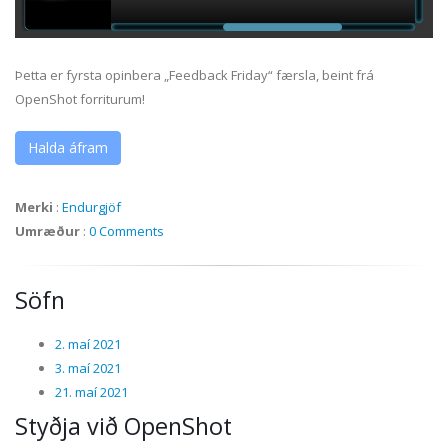
Þetta er fyrsta opinbera „Feedback Friday“ færsla, beint frá
OpenShot forriturum!
Halda áfram
Merki
:
Endurgjöf
Umræður
:
0 Comments
Söfn
2. maí 2021
3. maí 2021
21. maí 2021
Styðja við OpenShot