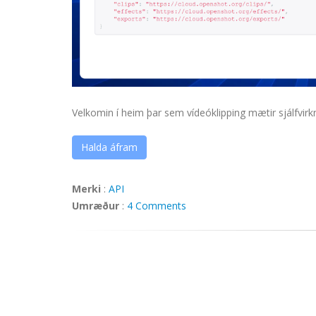
Velkomin í heim þar sem vídeóklipping mætir sjálfvir
Halda áfram
Merki
:
API
Umræður
:
4 Comments