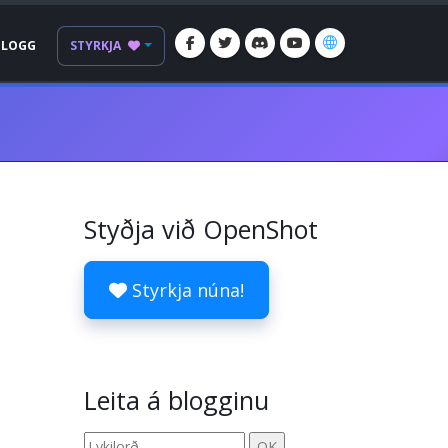
BLOGG
STYRKJA
Styðja við OpenShot
Styrkja núna!
Leita á blogginu