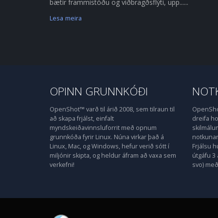
bætir frammistöðu og viðbragðsflýti, upp......
Lesa meira
OPINN GRUNNKÓÐI
NOTK
OpenShot™ varð til árið 2008, sem tilraun til
OpenShot
að skapa frjálst, einfalt
dreifa 
myndskeiðavinnsluforrit með opnum
skilmálu
grunnkóða fyrir Linux. Núna virkar það á
notkunarl
Linux, Mac, og Windows, hefur verið sótt í
Frjálsu 
miljónir skipta, og heldur áfram að vaxa sem
útgáfu 3 
verkefni!
svo) með 