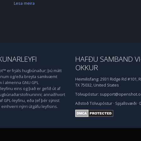
Lesa meira
UNARLEYFI
HAFÐU SAMBAND V
OKKUR
™ er frjáls hugbúnaður; þú mátt
honum og/eða breyta samkvæmt
Heimilisfang:
2931 Ridge Rd #101, R
m í almenna GNU GPL
TX 75032, United States
eyfinu eins og það er gefið út af
Tölvupóstur:
support@openshot.o
hugbúnaðarstofnuninni; annaðhvort
af GPL-leyfinu, eða (ef þér sýnist
Aðstoð
Tölvupóstur
·
Spjallsvæði
·
einhverri nýrri útgáfu leyfisins.