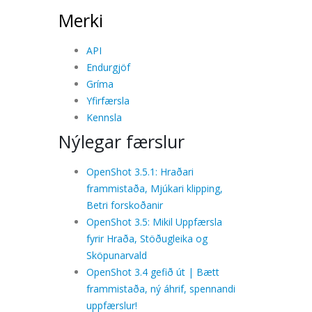
Merki
API
Endurgjöf
Gríma
Yfirfærsla
Kennsla
Nýlegar færslur
OpenShot 3.5.1: Hraðari
frammistaða, Mjúkari klipping,
Betri forskoðanir
OpenShot 3.5: Mikil Uppfærsla
fyrir Hraða, Stöðugleika og
Sköpunarvald
OpenShot 3.4 gefið út | Bætt
frammistaða, ný áhrif, spennandi
uppfærslur!