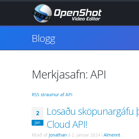
Blogg
Merkjasafn: API
RSS straumur af API
Losaðu sköpunargáfu 
2
Cloud API!
Jan
Ritað af
Jonathan
á
2. janúar 2024
í
Almennt
.