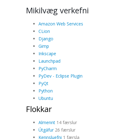
Mikilvæg verkefni
Amazon Web Services
CLion
Django
Gimp
Inkscape
Launchpad
PyCharm
PyDev - Eclipse Plugin
PyQt
Python
Ubuntu
Flokkar
Almennt
14 færslur
Útgáfur
26 færslur
Kennsluefni
1 færsla