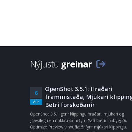
Nýjustu
greinar
OpenShot 3.5.1: Hraðari
6
frammistaða, Mjúkari klipping
Apr
Betri forskoðanir
OpenShot 3.5.1 gerir klippingu hraðari, mjúkari og
glæsilegri en nokkru sinni fyrr. Það bætir innbyggðu
Optimize Preview vinnuflæði fyrir mjúkari klippingu,