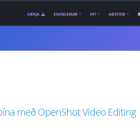
SÆKJA
EIGINLEIKAR
API
AÐSTOÐ
þína með OpenShot Video Editing