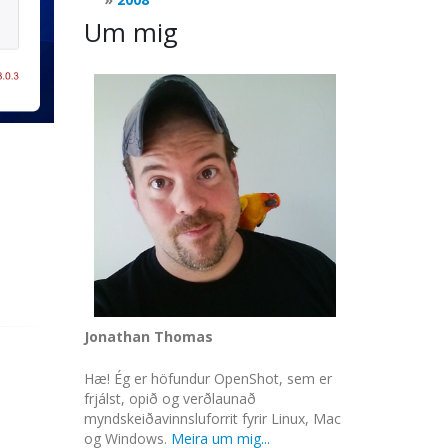
Um mig
Jonathan Thomas
Hæ! Ég er höfundur OpenShot, sem er
frjálst, opið og verðlaunað
myndskeiðavinnsluforrit fyrir Linux, Mac
og Windows.
Meira um mig...