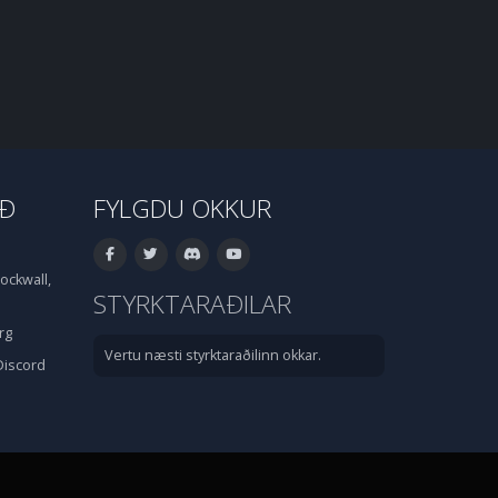
IÐ
FYLGDU OKKUR
ockwall,
STYRKTARAÐILAR
rg
Vertu næsti styrktaraðilinn okkar.
Discord