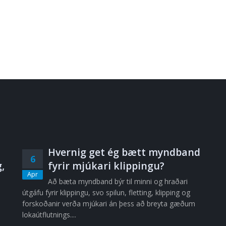
Hvernig get ég bætt myndband
6
,
fyrir mjúkari klippingu?
Apr
Að bæta myndband býr til minni og hraðari
útgáfu fyrir klippingu, svo spilun, fletting, klipping og
forskoðanir verða mjúkari án þess að breyta gæðum
lokaútflutnings....