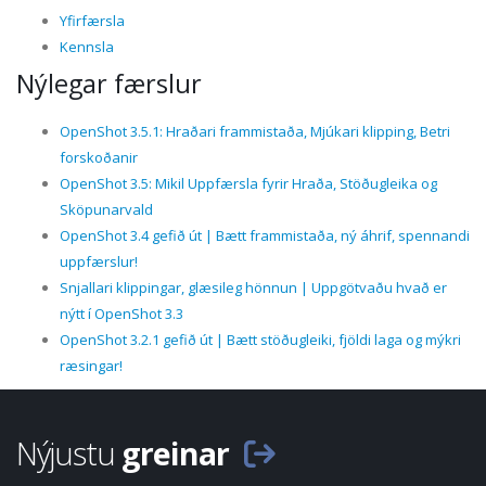
Yfirfærsla
Kennsla
Nýlegar færslur
OpenShot 3.5.1: Hraðari frammistaða, Mjúkari klipping, Betri
forskoðanir
OpenShot 3.5: Mikil Uppfærsla fyrir Hraða, Stöðugleika og
Sköpunarvald
OpenShot 3.4 gefið út | Bætt frammistaða, ný áhrif, spennandi
uppfærslur!
Snjallari klippingar, glæsileg hönnun | Uppgötvaðu hvað er
nýtt í OpenShot 3.3
OpenShot 3.2.1 gefið út | Bætt stöðugleiki, fjöldi laga og mýkri
ræsingar!
Nýjustu
greinar