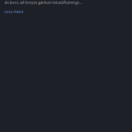
án þess að breyta gæðum lokaútflutnings....
Lesa meira