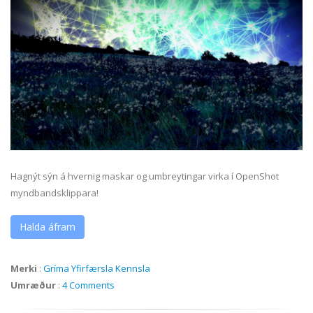
Hagnýt sýn á hvernig maskar og umbreytingar virka í OpenShot
myndbandsklippara!
Halda áfram
Merki
:
Gríma
Yfirfærsla
Kennsla
Umræður
:
4 Comments