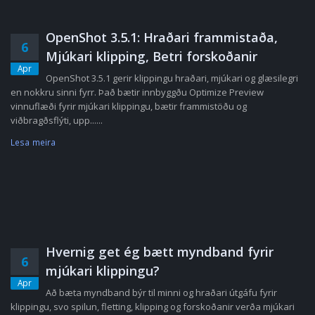
OpenShot 3.5.1: Hraðari frammistaða,
6
Mjúkari klipping, Betri forskoðanir
Apr
OpenShot 3.5.1 gerir klippingu hraðari, mjúkari og glæsilegri
en nokkru sinni fyrr. Það bætir innbyggðu Optimize Preview
vinnuflæði fyrir mjúkari klippingu, bætir frammistöðu og
viðbragðsflýti, upp......
Lesa meira
Hvernig get ég bætt myndband fyrir
6
mjúkari klippingu?
Apr
Að bæta myndband býr til minni og hraðari útgáfu fyrir
klippingu, svo spilun, fletting, klipping og forskoðanir verða mjúkari