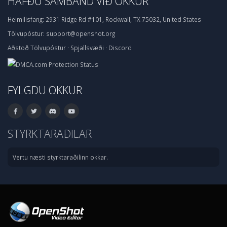
HAFÐU SAMBAND VIÐ OKKUR
Heimilisfang:
2931 Ridge Rd #101, Rockwall, TX 75032, United States
Tölvupóstur:
support@openshot.org
Aðstoð
Tölvupóstur
·
Spjallsvæði
·
Discord
FYLGDU OKKUR
STYRKTARAÐILAR
Vertu næsti styrktaraðilinn okkar.