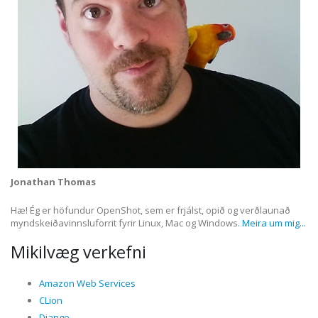
Jonathan Thomas
Hæ! Ég er höfundur OpenShot, sem er frjálst, opið og verðlaunað
myndskeiðavinnsluforrit fyrir Linux, Mac og Windows.
Meira um mig...
Mikilvæg verkefni
Amazon Web Services
CLion
Django