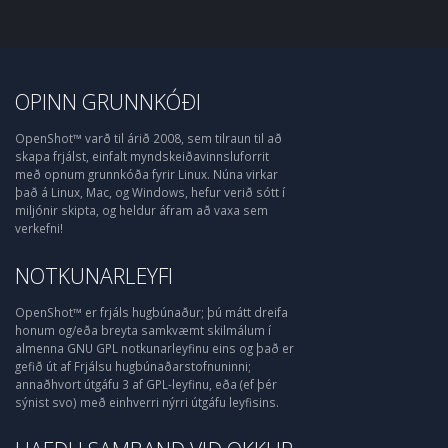
OPINN GRUNNKÓÐI
OpenShot™ varð til árið 2008, sem tilraun til að
skapa frjálst, einfalt myndskeiðavinnsluforrit
með opnum grunnkóða fyrir Linux. Núna virkar
það á Linux, Mac, og Windows, hefur verið sótt í
miljónir skipta, og heldur áfram að vaxa sem
verkefni!
NOTKUNARLEYFI
OpenShot™ er frjáls hugbúnaður; þú mátt dreifa
honum og/eða breyta samkvæmt skilmálum í
almenna GNU GPL notkunarleyfinu eins og það er
gefið út af Frjálsu hugbúnaðarstofnuninni;
annaðhvort útgáfu 3 af GPL-leyfinu, eða (ef þér
sýnist svo) með einhverri nýrri útgáfu leyfisins.