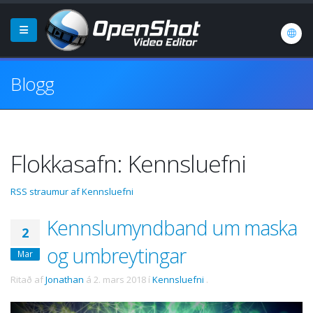
Blogg
Flokkasafn: Kennsluefni
RSS straumur af Kennsluefni
Kennslumyndband um maska
2
og umbreytingar
Mar
Ritað af
Jonathan
á
2. mars 2018
í
Kennsluefni
.