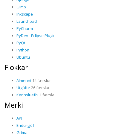
Gimp
Inkscape
Launchpad
PyCharm
PyDev - Eclipse Plugin
PyQt
Python
Ubuntu
Flokkar
Almennt
14 færslur
Útgáfur
26 færslur
Kennsluefni
1 færsla
Merki
API
Endurgjöf
Gríma