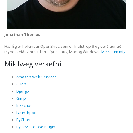
Jonathan Thomas
Hæ! Ég er höfundur OpenShot, sem er frjálst, opið og verðlaunað
myndskeiðavinnsluforrit fyrir Linux, Mac og Windows.
Meira um mig...
Mikilvæg verkefni
Amazon Web Services
CLion
Django
Gimp
Inkscape
Launchpad
PyCharm
PyDev - Eclipse Plugin