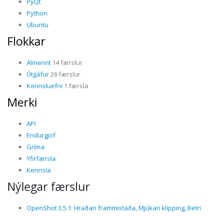
PyQt
Python
Ubuntu
Flokkar
Almennt
14 færslur
Útgáfur
26 færslur
Kennsluefni
1 færsla
Merki
API
Endurgjöf
Gríma
Yfirfærsla
Kennsla
Nýlegar færslur
OpenShot 3.5.1: Hraðari frammistaða, Mjúkari klipping, Betri