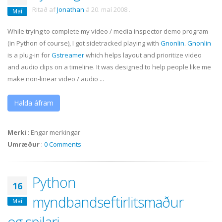
Ritað af
Jonathan
á
20. maí 2008
.
Maí
While trying to complete my video / media inspector demo program
(in Python of course), I got sidetracked playing with
Gnonlin
.
Gnonlin
is a plug-in for
Gstreamer
which helps layout and prioritize video
and audio clips on a timeline. It was designed to help people like me
make non-linear video / audio ...
Halda áfram
Merki
:
Engar merkingar
Umræður
:
0 Comments
Python
16
myndbandseftirlitsmaður
Maí
og spilari