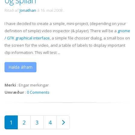
Ritað af
Jonathan
á
16. maí 2008
.
I have decided to create a simple, mini-project, (depending on your
definition of simple) video inspector (& player). There will be a
gnome
/
GTK
graphical interface
, a simple file chooser dialog, a small box on
the screen for the video, and a table of labels to display important
clip information. This will test ...
Halda áfram
Merki
:
Engar merkingar
Umræður
:
0 Comments
1
2
3
4