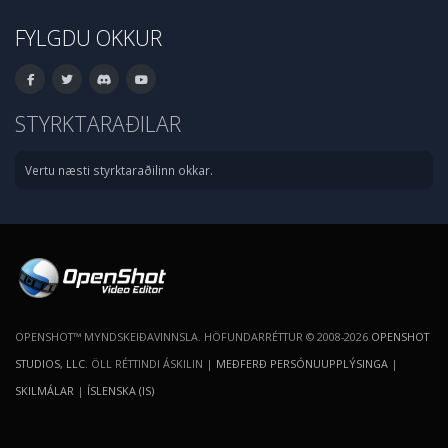
FYLGDU OKKUR
STYRKTARAÐILAR
Vertu næsti styrktaraðilinn okkar.
OPENSHOT™ MYNDSKEIÐAVINNSLA. HÖFUNDARRÉTTUR © 2008-2026
OPENSHOT
STUDIOS, LLC
. ÖLL RÉTTINDI ÁSKILIN |
MEÐFERÐ PERSÓNUUPPLÝSINGA
|
SKILMÁLAR
|
ÍSLENSKA (IS)