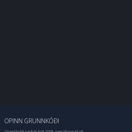
OPINN GRUNNKÓÐI
OpenShot™ varð til árið 2008, sem tilraun til að