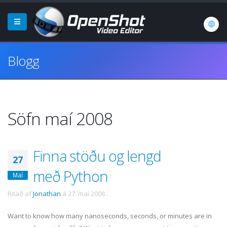
Blogg
Söfn maí 2008
Finna stöðu og lengd
27
með Python
Maí
Ritað af
Jonathan
á
27. maí 2008
.
Want to know how many nanoseconds, seconds, or minutes are in