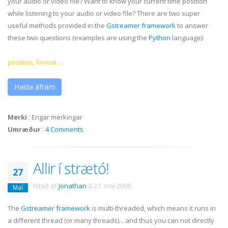
your audio or video file? Want to know your current time position
while listening to your audio or video file? There are two super
useful methods provided in the
Gstreamer
framework
to answer
these two questions (examples are using the
Python
language):
position, format ...
Halda áfram
Merki
:
Engar merkingar
Umræður
:
4 Comments
Allir í strætó!
27
Ritað af
Jonathan
á
27. maí 2008
.
Maí
The
Gstreamer
framework
is multi-threaded, which means it runs in
a different thread (or many threads)... and thus you can not directly