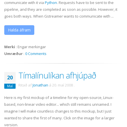
communicate with it via
Python
. Requests have to be sent to the
pipeline, and they are completed as soon as possible. However, it
goes both ways. When
Gstreamer
wants to communicate with ...
Halda áfram
Merki
:
Engar merkingar
Umræður
:
0 Comments
Tímalínulíkan afhjúpað
20
Ritað af
Jonathan
á
20. maí 2008
.
Maí
Here is my first
mockup
of a timeline for my open-source, Linux-
based, non-linear video editor... which still remains unnamed. I
imagine I will make countless changes to this
mockup
, but I just
wanted to share the first of many. Click on the image for a larger
version.