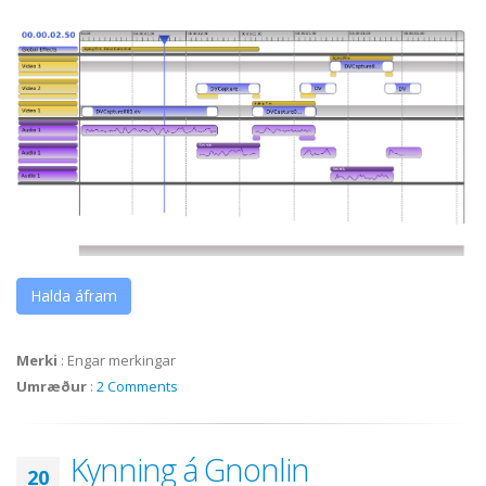
Halda áfram
Merki
:
Engar merkingar
Umræður
:
2 Comments
Kynning á Gnonlin
20