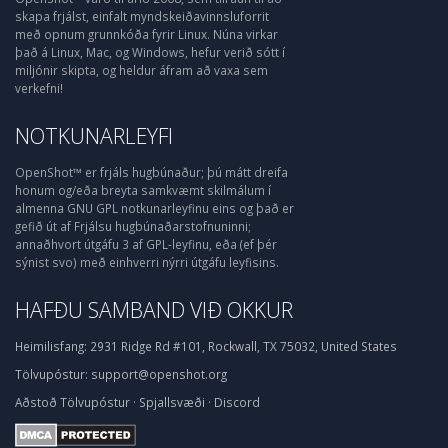
skapa frjálst, einfalt myndskeiðavinnsluforrit
með opnum grunnkóða fyrir Linux. Núna virkar
það á Linux, Mac, og Windows, hefur verið sótt í
miljónir skipta, og heldur áfram að vaxa sem
verkefni!
NOTKUNARLEYFI
OpenShot™ er frjáls hugbúnaður; þú mátt dreifa
honum og/eða breyta samkvæmt skilmálum í
almenna GNU GPL notkunarleyfinu eins og það er
gefið út af Frjálsu hugbúnaðarstofnuninni;
annaðhvort útgáfu 3 af GPL-leyfinu, eða (ef þér
sýnist svo) með einhverri nýrri útgáfu leyfisins.
HAFÐU SAMBAND VIÐ OKKUR
Heimilisfang:
2931 Ridge Rd #101, Rockwall, TX 75032, United States
Tölvupóstur:
support@openshot.org
Aðstoð
Tölvupóstur
·
Spjallsvæði
·
Discord