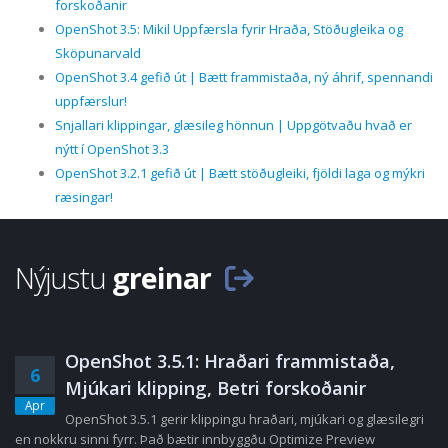
forskoðanir
OpenShot 3.5: Mikil Uppfærsla fyrir Hraða, Stöðugleika og
Sköpunarvald
OpenShot 3.4 gefið út | Bætt frammistaða, ný áhrif, spennandi
uppfærslur!
Snjallari klippingar, glæsileg hönnun | Uppgötvaðu hvað er
nýtt í OpenShot 3.3
OpenShot 3.2.1 gefið út | Bætt stöðugleiki, fjöldi laga og mýkri
ræsingar!
Nýjustu
greinar
OpenShot 3.5.1: Hraðari frammistaða,
6
Mjúkari klipping, Betri forskoðanir
Apr
OpenShot 3.5.1 gerir klippingu hraðari, mjúkari og glæsilegri
en nokkru sinni fyrr. Það bætir innbyggðu Optimize Preview