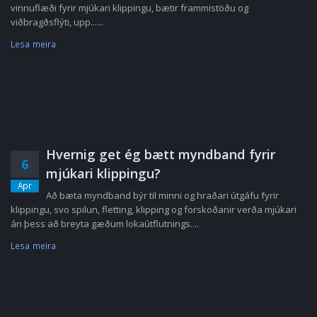
vinnuflæði fyrir mjúkari klippingu, bætir frammistöðu og
viðbragðsflýti, upp......
Lesa meira
Hvernig get ég bætt myndband fyrir
6
mjúkari klippingu?
Apr
Að bæta myndband býr til minni og hraðari útgáfu fyrir
klippingu, svo spilun, fletting, klipping og forskoðanir verða mjúkari
án þess að breyta gæðum lokaútflutnings....
Lesa meira