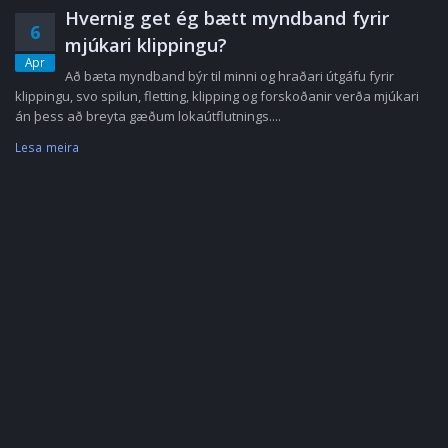
Hvernig get ég bætt myndband fyrir
6
mjúkari klippingu?
Apr
Að bæta myndband býr til minni og hraðari útgáfu fyrir
klippingu, svo spilun, fletting, klipping og forskoðanir verða mjúkari
án þess að breyta gæðum lokaútflutnings....
Lesa meira