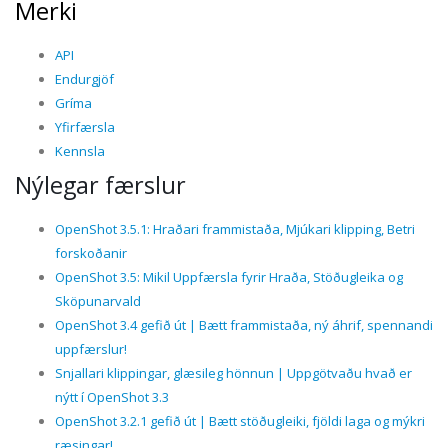
Merki
API
Endurgjöf
Gríma
Yfirfærsla
Kennsla
Nýlegar færslur
OpenShot 3.5.1: Hraðari frammistaða, Mjúkari klipping, Betri
forskoðanir
OpenShot 3.5: Mikil Uppfærsla fyrir Hraða, Stöðugleika og
Sköpunarvald
OpenShot 3.4 gefið út | Bætt frammistaða, ný áhrif, spennandi
uppfærslur!
Snjallari klippingar, glæsileg hönnun | Uppgötvaðu hvað er
nýtt í OpenShot 3.3
OpenShot 3.2.1 gefið út | Bætt stöðugleiki, fjöldi laga og mýkri
ræsingar!