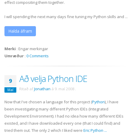
effect compositing them together.
I will spending the next many days fine tuning my Python skills and ...
Halda áfram
Merki
:
Engar merkingar
Umræður
:
0 Comments
Að velja Python IDE
9
Ritað af
Jonathan
á
9. maí 2008
.
Maí
Now that I've chosen a language for this project (
Python
), I have
been investigating many different Python
IDEs
(Integrated
Development Environment). I had no idea how many different
IDEs
existed, and I have downloaded every one (that I could find) and
tried them out. The only 2 which I liked were
Eric Python
...