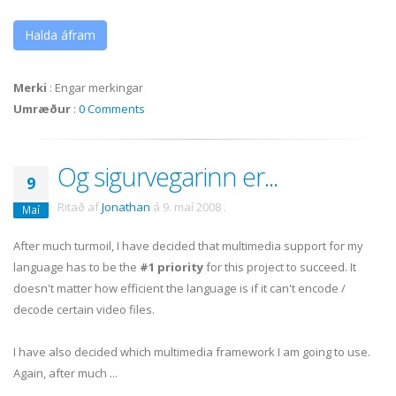
Halda áfram
Merki
:
Engar merkingar
Umræður
:
0 Comments
Og sigurvegarinn er...
9
Ritað af
Jonathan
á
9. maí 2008
.
Maí
After much turmoil, I have decided that multimedia support for my
language has to be the
#1 priority
for this project to succeed. It
doesn't matter how efficient the language is if it can't encode /
decode certain video files.
I have also decided which multimedia framework I am going to use.
Again, after much ...