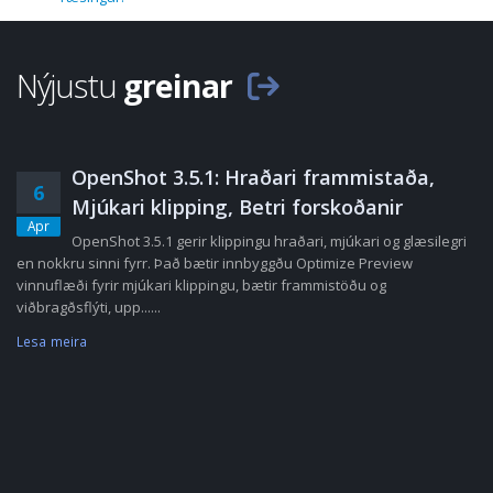
Nýjustu
greinar
OpenShot 3.5.1: Hraðari frammistaða,
6
Mjúkari klipping, Betri forskoðanir
Apr
OpenShot 3.5.1 gerir klippingu hraðari, mjúkari og glæsilegri
en nokkru sinni fyrr. Það bætir innbyggðu Optimize Preview
vinnuflæði fyrir mjúkari klippingu, bætir frammistöðu og
viðbragðsflýti, upp......
Lesa meira