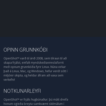
OPINN GRUNNKÓÐI
OpenShot™ varð til árið 2008, sem tilraun til að
skapa frjálst, einfalt myndskeiðavinnsluforrit
með opnum grunnkóða fyrir Linux. Núna virkar
það á Linux, Mac, og Windows, hefur verið sótt í
miljónir skipta, og heldur áfram að vaxa sem
verkefni!
NOTKUNARLEYFI
OpenShot™ er frjáls hugbúnaður; þú mátt dreifa
honum og/eða breyta samkvæmt skilmálum í