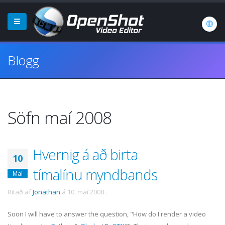
Blogg
Söfn maí 2008
Hvernig á að birta
10
tímalínu myndbands
Maí
Ritað af
Jonathan
á
10. maí 2008
.
Soon I will have to answer the question, "How do I render a video