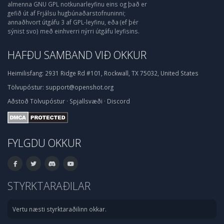
almenna GNU GPL notkunarleyfinu eins og það er
gefið út af Frjálsu hugbúnaðarstofnuninni;
annaðhvort útgáfu 3 af GPL-leyfinu, eða (ef þér
sýnist svo) með einhverri nýrri útgáfu leyfisins.
HAFÐU SAMBAND VIÐ OKKUR
Heimilisfang:
2931 Ridge Rd #101, Rockwall, TX 75032, United States
Tölvupóstur:
support@openshot.org
Aðstoð
Tölvupóstur
·
Spjallsvæði
·
Discord
FYLGDU OKKUR
STYRKTARAÐILAR
Vertu næsti styrktaraðilinn okkar.