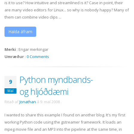
is it to use? How intuitive and streamlined is it? Case in point, their
are many video editors for Linux... so why is nobody happy? Many of
them can combine video clips ...
Halda áfram
Merki
:
Engar merkingar
Umræður
:
0 Comments
Python myndbands-
9
og hljóðdæmi
Maí
Ritað af
Jonathan
á
9. maí 2008
.
I wanted to share this example I found on another blog. It's my first
working Python code using the gstreamer framework. It loads an
mpeg movie file and an MP3 into the pipeline at the same time, in