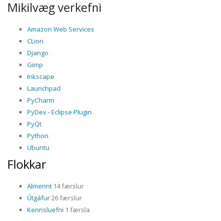
Mikilvæg verkefni
Amazon Web Services
CLion
Django
Gimp
Inkscape
Launchpad
PyCharm
PyDev - Eclipse Plugin
PyQt
Python
Ubuntu
Flokkar
Almennt
14 færslur
Útgáfur
26 færslur
Kennsluefni
1 færsla