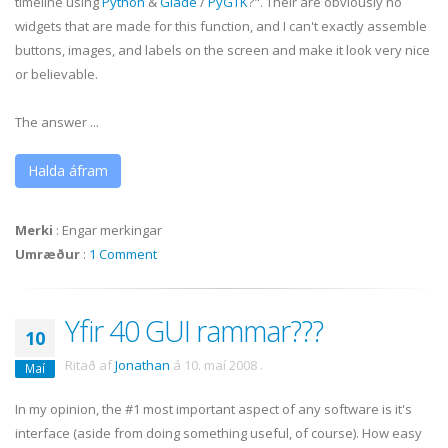
timeline using
Python
&
Glade
/
PyGTK
?". Their are obviously no
widgets that are made for this function, and I can't exactly assemble
buttons, images, and labels on the screen and make it look very nice
or believable.
The answer ...
Halda áfram
Merki
:
Engar merkingar
Umræður
:
1 Comment
Yfir 40 GUI rammar???
10
Ritað af
Jonathan
á
10. maí 2008
.
Maí
In my opinion, the #1 most important aspect of any software is it's
interface (aside from doing something useful, of course). How easy