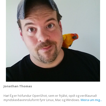
Jonathan Thomas
Hæ! Ég er höfundur OpenShot, sem er frjálst, opið og verðlaunað
myndskeiðavinnsluforrit fyrir Linux, Mac og Windows.
Meira um mig...