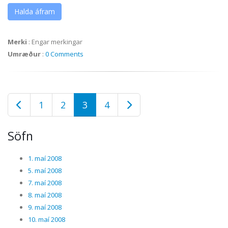
Halda áfram
Merki
:
Engar merkingar
Umræður
:
0 Comments
1
2
3
4
Söfn
1. maí 2008
5. maí 2008
7. maí 2008
8. maí 2008
9. maí 2008
10. maí 2008