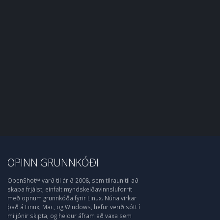
OPINN GRUNNKÓÐI
OpenShot™ varð til árið 2008, sem tilraun til að
skapa frjálst, einfalt myndskeiðavinnsluforrit
með opnum grunnkóða fyrir Linux. Núna virkar
það á Linux, Mac, og Windows, hefur verið sótt í
miljónir skipta, og heldur áfram að vaxa sem