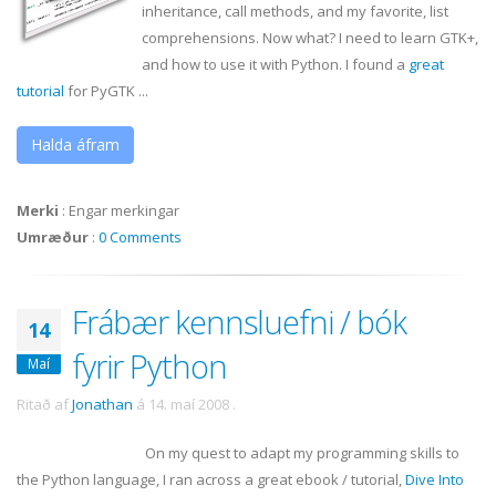
inheritance, call methods, and my favorite, list
comprehensions. Now what? I need to learn
GTK
+,
and how to use it with Python. I found a
great
tutorial
for
PyGTK
...
Halda áfram
Merki
:
Engar merkingar
Umræður
:
0 Comments
Frábær kennsluefni / bók
14
fyrir Python
Maí
Ritað af
Jonathan
á
14. maí 2008
.
On my quest to adapt my programming skills to
the Python language, I ran across a great
ebook
/ tutorial,
Dive Into