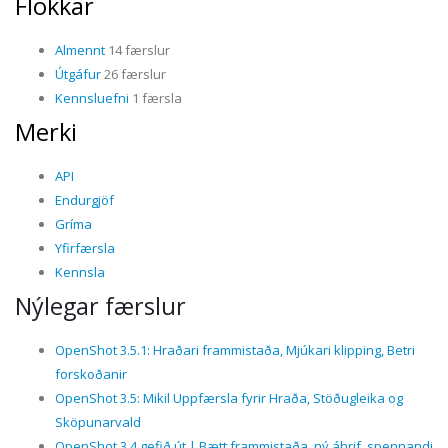
Flokkar
Almennt
14 færslur
Útgáfur
26 færslur
Kennsluefni
1 færsla
Merki
API
Endurgjöf
Gríma
Yfirfærsla
Kennsla
Nýlegar færslur
OpenShot 3.5.1: Hraðari frammistaða, Mjúkari klipping, Betri
forskoðanir
OpenShot 3.5: Mikil Uppfærsla fyrir Hraða, Stöðugleika og
Sköpunarvald
OpenShot 3.4 gefið út | Bætt frammistaða, ný áhrif, spennandi