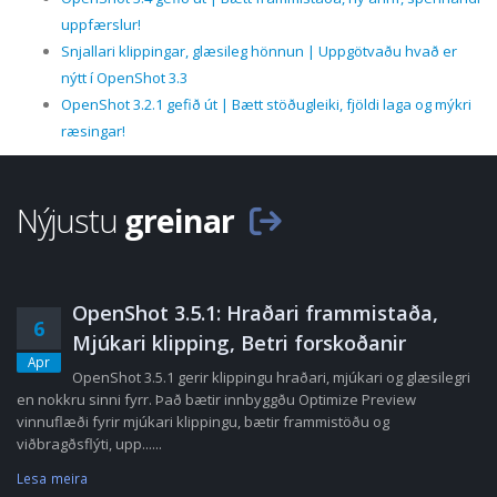
uppfærslur!
Snjallari klippingar, glæsileg hönnun | Uppgötvaðu hvað er
nýtt í OpenShot 3.3
OpenShot 3.2.1 gefið út | Bætt stöðugleiki, fjöldi laga og mýkri
ræsingar!
Nýjustu
greinar
OpenShot 3.5.1: Hraðari frammistaða,
6
Mjúkari klipping, Betri forskoðanir
Apr
OpenShot 3.5.1 gerir klippingu hraðari, mjúkari og glæsilegri
en nokkru sinni fyrr. Það bætir innbyggðu Optimize Preview
vinnuflæði fyrir mjúkari klippingu, bætir frammistöðu og
viðbragðsflýti, upp......
Lesa meira