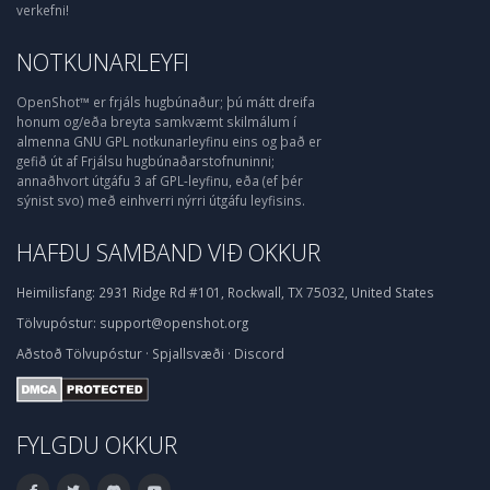
verkefni!
NOTKUNARLEYFI
OpenShot™ er frjáls hugbúnaður; þú mátt dreifa
honum og/eða breyta samkvæmt skilmálum í
almenna GNU GPL notkunarleyfinu eins og það er
gefið út af Frjálsu hugbúnaðarstofnuninni;
annaðhvort útgáfu 3 af GPL-leyfinu, eða (ef þér
sýnist svo) með einhverri nýrri útgáfu leyfisins.
HAFÐU SAMBAND VIÐ OKKUR
Heimilisfang:
2931 Ridge Rd #101, Rockwall, TX 75032, United States
Tölvupóstur:
support@openshot.org
Aðstoð
Tölvupóstur
·
Spjallsvæði
·
Discord
FYLGDU OKKUR