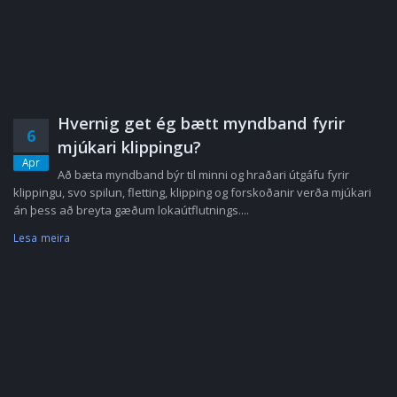
Hvernig get ég bætt myndband fyrir
6
mjúkari klippingu?
Apr
Að bæta myndband býr til minni og hraðari útgáfu fyrir
klippingu, svo spilun, fletting, klipping og forskoðanir verða mjúkari
án þess að breyta gæðum lokaútflutnings....
Lesa meira