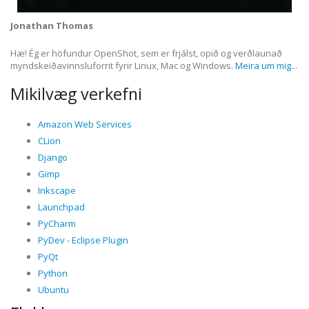
Jonathan Thomas
Hæ! Ég er höfundur OpenShot, sem er frjálst, opið og verðlaunað
myndskeiðavinnsluforrit fyrir Linux, Mac og Windows.
Meira um mig...
Mikilvæg verkefni
Amazon Web Services
CLion
Django
Gimp
Inkscape
Launchpad
PyCharm
PyDev - Eclipse Plugin
PyQt
Python
Ubuntu