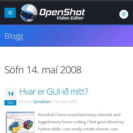
Blogg
Söfn 14. maí 2008
Hvar er GUI-ið mitt?
14
Ritað af
Jonathan
á
14. maí 2008
.
Maí
Now that I have completed many tutorials and
logged many hours coding, I feel good about my
Python skills. I can easily create classes, use