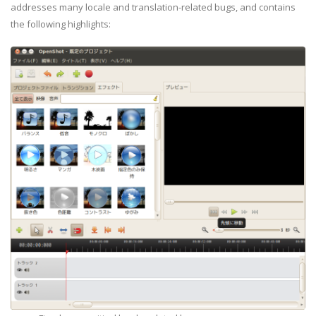
addresses many locale and translation-related bugs, and contains
the following highlights: