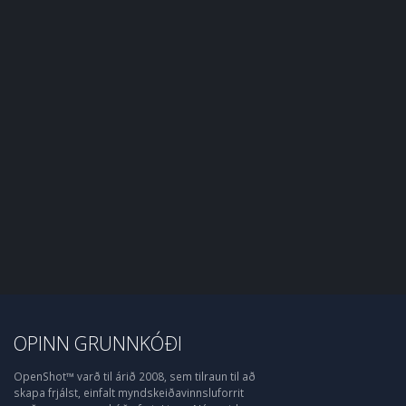
OPINN GRUNNKÓÐI
OpenShot™ varð til árið 2008, sem tilraun til að
skapa frjálst, einfalt myndskeiðavinnsluforrit