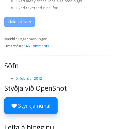
Fixed many critical locale-related bugs
Fixed reversed clips, for ...
Halda áfram
Merki
:
Engar merkingar
Umræður
:
46 Comments
Söfn
5. febrúar 2012
Styðja við OpenShot
Styrkja núna!
Leita á blogginu