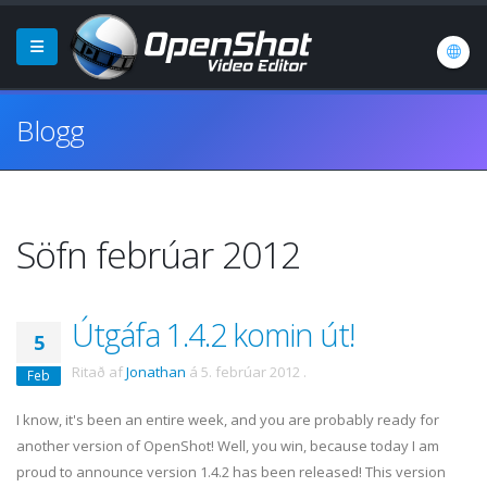
Blogg
Söfn febrúar 2012
Útgáfa 1.4.2 komin út!
5
Ritað af
Jonathan
á
5. febrúar 2012
.
Feb
I know, it's been an entire week, and you are probably ready for
another version of OpenShot! Well, you win, because today I am
proud to announce version 1.4.2 has been released! This version