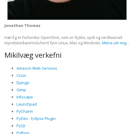
Jonathan Thomas
Hæ! Ég er höfundur OpenShot, sem er frjálst, opið og verðlaunað
myndskeiðavinnsluforrit fyrir Linux, Mac og Windows.
Meira um mig...
Mikilvæg verkefni
Amazon Web Services
CLion
Django
Gimp
Inkscape
Launchpad
PyCharm
PyDev - Eclipse Plugin
PyQt
Python