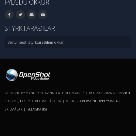
FYLGDU OKKUR
STYRKTARAÐILAR
Vertu næsti styrktaraðilinn okkar.
OPENSHOT™ MYNDSKEIÐAVINNSLA. HÖFUNDARRÉTTUR © 2008-2026
OPENSHOT
STUDIOS, LLC
. ÖLL RÉTTINDI ÁSKILIN |
MEÐFERÐ PERSÓNUUPPLÝSINGA
|
SKILMÁLAR
|
ÍSLENSKA (IS)