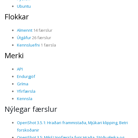
Ubuntu
Flokkar
Almennt
14 færslur
Útgáfur
26 færslur
Kennsluefni
1 færsla
Merki
API
Endurgjöf
Gríma
Yfirfærsla
Kennsla
Nýlegar færslur
OpenShot 3.5.1: Hraðari frammistaða, Mjúkari klipping, Betri
forskoðanir
OpenShot 3.5: Mikil Uppfærsla fyrir Hraða, Stöðugleika og