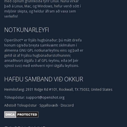
með opnum grunnkóða fyrir Linux. Núna virkar
það á Linux, Mac, og Windows, hefur verið sótt í
miljónir skipta, og heldur áfram að vaxa sem
verkefni!
NOTKUNARLEYFI
OpenShot™ er frjáls hugbúnaður; þú mátt dreifa
honum og/eða breyta samkvæmt skilmálum í
almenna GNU GPL notkunarleyfinu eins og það er
gefið út af Frjálsu hugbúnaðarstofnuninni;
annaðhvort útgáfu 3 af GPL-leyfinu, eða (ef þér
sýnist svo) með einhverri nýrri útgáfu leyfisins.
HAFÐU SAMBAND VIÐ OKKUR
Heimilisfang:
2931 Ridge Rd #101, Rockwall, TX 75032, United States
Tölvupóstur:
support@openshot.org
Aðstoð
Tölvupóstur
·
Spjallsvæði
·
Discord