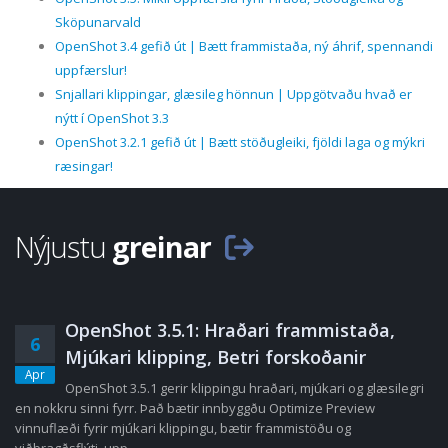
Sköpunarvald
OpenShot 3.4 gefið út | Bætt frammistaða, ný áhrif, spennandi
uppfærslur!
Snjallari klippingar, glæsileg hönnun | Uppgötvaðu hvað er
nýtt í OpenShot 3.3
OpenShot 3.2.1 gefið út | Bætt stöðugleiki, fjöldi laga og mýkri
ræsingar!
Nýjustu
greinar
OpenShot 3.5.1: Hraðari frammistaða,
6
Mjúkari klipping, Betri forskoðanir
Apr
OpenShot 3.5.1 gerir klippingu hraðari, mjúkari og glæsilegri
en nokkru sinni fyrr. Það bætir innbyggðu Optimize Preview
vinnuflæði fyrir mjúkari klippingu, bætir frammistöðu og