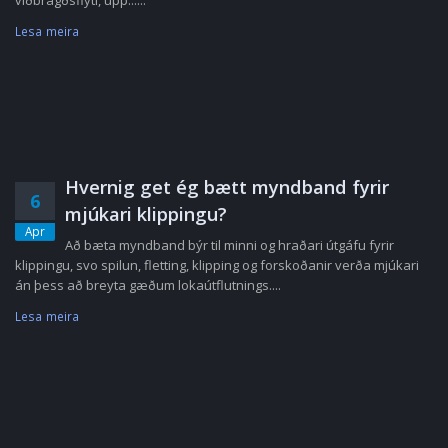
viðbragðsflýti, upp......
Lesa meira
Hvernig get ég bætt myndband fyrir
6
mjúkari klippingu?
Apr
Að bæta myndband býr til minni og hraðari útgáfu fyrir
klippingu, svo spilun, fletting, klipping og forskoðanir verða mjúkari
án þess að breyta gæðum lokaútflutnings....
Lesa meira