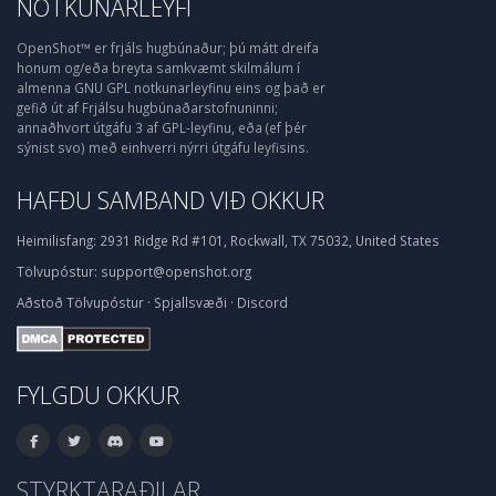
NOTKUNARLEYFI
OpenShot™ er frjáls hugbúnaður; þú mátt dreifa
honum og/eða breyta samkvæmt skilmálum í
almenna GNU GPL notkunarleyfinu eins og það er
gefið út af Frjálsu hugbúnaðarstofnuninni;
annaðhvort útgáfu 3 af GPL-leyfinu, eða (ef þér
sýnist svo) með einhverri nýrri útgáfu leyfisins.
HAFÐU SAMBAND VIÐ OKKUR
Heimilisfang:
2931 Ridge Rd #101, Rockwall, TX 75032, United States
Tölvupóstur:
support@openshot.org
Aðstoð
Tölvupóstur
·
Spjallsvæði
·
Discord
FYLGDU OKKUR
STYRKTARAÐILAR