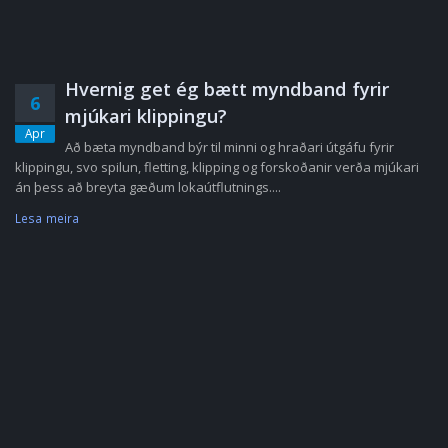
Hvernig get ég bætt myndband fyrir
6
mjúkari klippingu?
Apr
Að bæta myndband býr til minni og hraðari útgáfu fyrir
klippingu, svo spilun, fletting, klipping og forskoðanir verða mjúkari
án þess að breyta gæðum lokaútflutnings....
Lesa meira