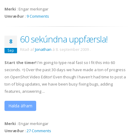
Merki
:
Engar merkingar
Umræður
:
9 Comments
60 sekúndna uppfærsla!
8
Ritað af
Jonathan
á
8. september 2009
.
Sep
Start the timer!
I'm going to type real fast so I fit this into 60
seconds. =) Over the past 30 days we have made a ton of progress
on OpenShot Video Editor! Even though I haven't had time to post a
ton of blog updates, we have been busy fixing bugs, adding
features, answering ...
Halda áfram
Merki
:
Engar merkingar
Umræður
:
27 Comments