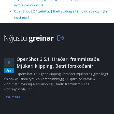
nýtt í OpenShot 3.3
OpenShot 3.2.1 gefið út | Bætt stöðugleiki, fjöldi laga og mýkri
ræsingar!
Nýjustu
greinar
OpenShot 3.5.1: Hraðari frammistaða,
6
Mjúkari klipping, Betri forskoðanir
Apr
OpenShot 3.5.1 gerir klippingu hraðari, mjúkari og glæsilegri
en nokkru sinni fyrr. Það bætir innbyggðu Optimize Preview
vinnuflæði fyrir mjúkari klippingu, bætir frammistöðu og
viðbragðsflýti, upp......
Lesa meira