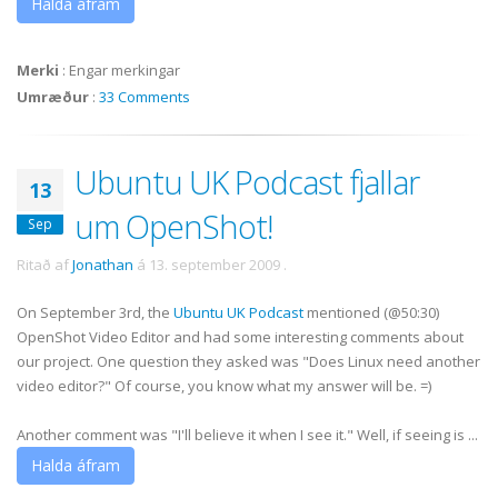
Halda áfram
Merki
:
Engar merkingar
Umræður
:
33 Comments
Ubuntu UK Podcast fjallar
13
um OpenShot!
Sep
Ritað af
Jonathan
á
13. september 2009
.
On September 3rd, the
Ubuntu UK Podcast
mentioned (@50:30)
OpenShot Video Editor and had some interesting comments about
our project. One question they asked was "Does Linux need another
video editor?" Of course, you know what my answer will be. =)
Another comment was "I'll believe it when I see it." Well, if seeing is ...
Halda áfram