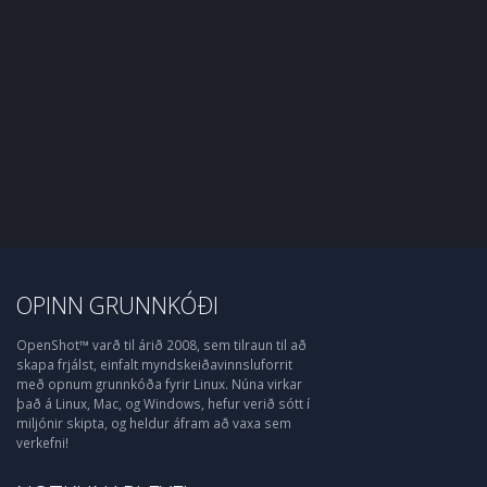
OPINN GRUNNKÓÐI
OpenShot™ varð til árið 2008, sem tilraun til að
skapa frjálst, einfalt myndskeiðavinnsluforrit
með opnum grunnkóða fyrir Linux. Núna virkar
það á Linux, Mac, og Windows, hefur verið sótt í
miljónir skipta, og heldur áfram að vaxa sem
verkefni!