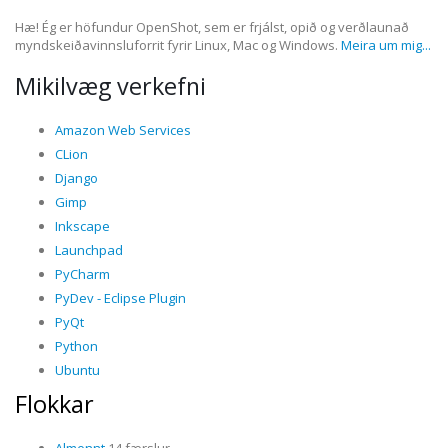
Hæ! Ég er höfundur OpenShot, sem er frjálst, opið og verðlaunað
myndskeiðavinnsluforrit fyrir Linux, Mac og Windows.
Meira um mig...
Mikilvæg verkefni
Amazon Web Services
CLion
Django
Gimp
Inkscape
Launchpad
PyCharm
PyDev - Eclipse Plugin
PyQt
Python
Ubuntu
Flokkar