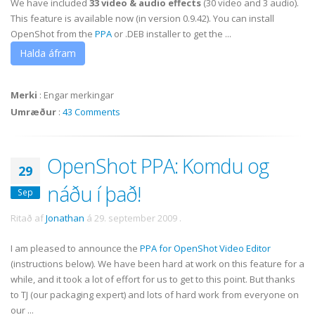
We have included
33
video & audio effects
(30 video and 3 audio).
This feature is available now (in version 0.9.42). You can install
OpenShot from the
PPA
or .DEB installer to get the ...
Halda áfram
Merki
:
Engar merkingar
Umræður
:
43 Comments
OpenShot PPA: Komdu og
29
náðu í það!
Sep
Ritað af
Jonathan
á
29. september 2009
.
I am pleased to announce the
PPA for OpenShot Video Editor
(instructions below). We have been hard at work on this feature for a
while, and it took a lot of effort for us to get to this point. But thanks
to TJ (our packaging expert) and lots of hard work from everyone on
our ...