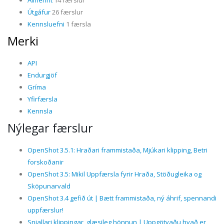
Almennt
14 færslur
Útgáfur
26 færslur
Kennsluefni
1 færsla
Merki
API
Endurgjöf
Gríma
Yfirfærsla
Kennsla
Nýlegar færslur
OpenShot 3.5.1: Hraðari frammistaða, Mjúkari klipping, Betri
forskoðanir
OpenShot 3.5: Mikil Uppfærsla fyrir Hraða, Stöðugleika og
Sköpunarvald
OpenShot 3.4 gefið út | Bætt frammistaða, ný áhrif, spennandi
uppfærslur!
Snjallari klippingar, glæsileg hönnun | Uppgötvaðu hvað er