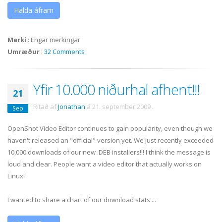
Halda áfram
Merki
:
Engar merkingar
Umræður
:
32 Comments
Yfir 10.000 niðurhal afhent!!!
21
Ritað af
Jonathan
á
21. september 2009
.
Sep
OpenShot Video Editor continues to gain popularity, even though we
haven't released an "official" version yet. We just recently exceeded
10,000 downloads of our new .DEB installers!!! I think the message is
loud and clear. People want a video editor that actually works on
Linux!
I wanted to share a chart of our download stats ...