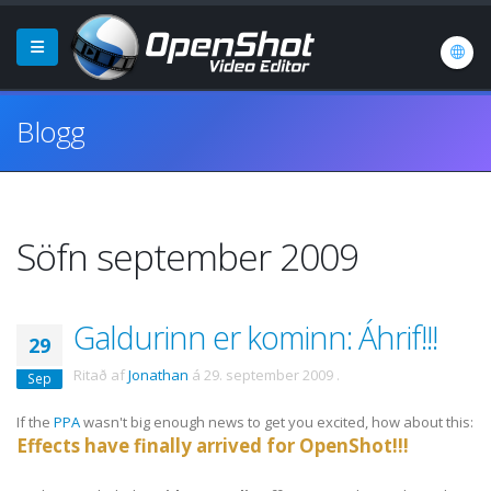
Blogg
Söfn september 2009
Galdurinn er kominn: Áhrif!!!
29
Ritað af
Jonathan
á
29. september 2009
.
Sep
If the
PPA
wasn't big enough news to get you excited, how about this:
Effects have finally arrived for OpenShot!!!