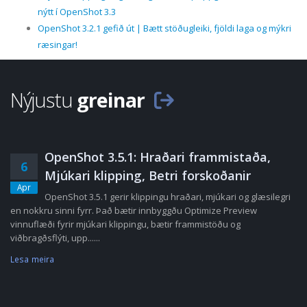
nýtt í OpenShot 3.3
OpenShot 3.2.1 gefið út | Bætt stöðugleiki, fjöldi laga og mýkri
ræsingar!
Nýjustu
greinar
OpenShot 3.5.1: Hraðari frammistaða,
6
Mjúkari klipping, Betri forskoðanir
Apr
OpenShot 3.5.1 gerir klippingu hraðari, mjúkari og glæsilegri
en nokkru sinni fyrr. Það bætir innbyggðu Optimize Preview
vinnuflæði fyrir mjúkari klippingu, bætir frammistöðu og
viðbragðsflýti, upp......
Lesa meira