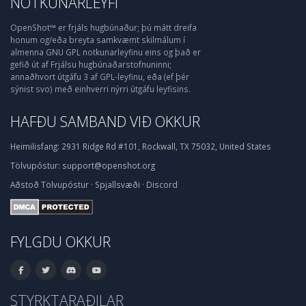
NOTKUNARLEYFI
OpenShot™ er frjáls hugbúnaður; þú mátt dreifa
honum og/eða breyta samkvæmt skilmálum í
almenna GNU GPL notkunarleyfinu eins og það er
gefið út af Frjálsu hugbúnaðarstofnuninni;
annaðhvort útgáfu 3 af GPL-leyfinu, eða (ef þér
sýnist svo) með einhverri nýrri útgáfu leyfisins.
HAFÐU SAMBAND VIÐ OKKUR
Heimilisfang:
2931 Ridge Rd #101, Rockwall, TX 75032, United States
Tölvupóstur:
support@openshot.org
Aðstoð
Tölvupóstur
·
Spjallsvæði
·
Discord
FYLGDU OKKUR
STYRKTARAÐILAR