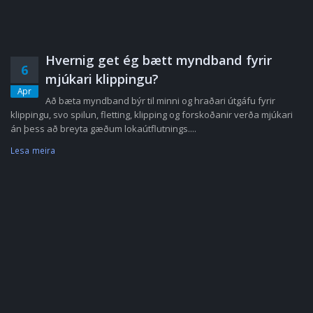
Hvernig get ég bætt myndband fyrir
6
mjúkari klippingu?
Apr
Að bæta myndband býr til minni og hraðari útgáfu fyrir
klippingu, svo spilun, fletting, klipping og forskoðanir verða mjúkari
án þess að breyta gæðum lokaútflutnings....
Lesa meira