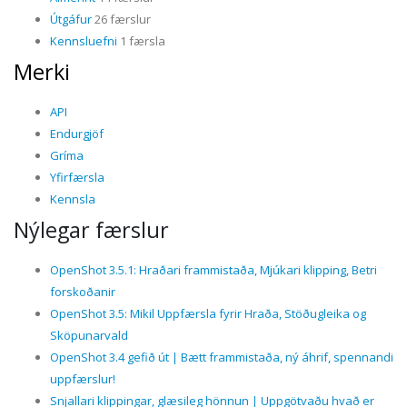
Útgáfur
26 færslur
Kennsluefni
1 færsla
Merki
API
Endurgjöf
Gríma
Yfirfærsla
Kennsla
Nýlegar færslur
OpenShot 3.5.1: Hraðari frammistaða, Mjúkari klipping, Betri
forskoðanir
OpenShot 3.5: Mikil Uppfærsla fyrir Hraða, Stöðugleika og
Sköpunarvald
OpenShot 3.4 gefið út | Bætt frammistaða, ný áhrif, spennandi
uppfærslur!
Snjallari klippingar, glæsileg hönnun | Uppgötvaðu hvað er