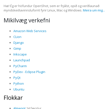
Hæ! Ég er höfundur OpenShot, sem er frjálst, opið og verðlaunað
myndskeiðavinnsluforrit fyrir Linux, Mac og Windows.
Meira um mig...
Mikilvæg verkefni
Amazon Web Services
CLion
Django
Gimp
Inkscape
Launchpad
PyCharm
PyDev - Eclipse Plugin
PyQt
Python
Ubuntu
Flokkar
Almennt
14 færslur