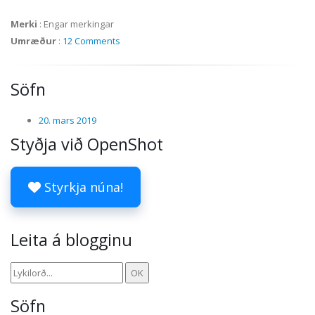
Merki
:
Engar merkingar
Umræður
:
12 Comments
Söfn
20. mars 2019
Styðja við OpenShot
Styrkja núna!
Leita á blogginu
Söfn