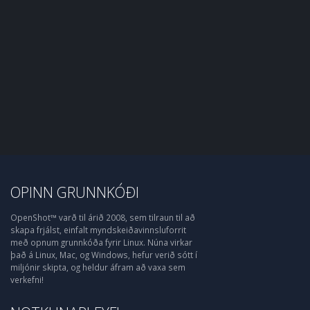
OPINN GRUNNKÓÐI
OpenShot™ varð til árið 2008, sem tilraun til að
skapa frjálst, einfalt myndskeiðavinnsluforrit
með opnum grunnkóða fyrir Linux. Núna virkar
það á Linux, Mac, og Windows, hefur verið sótt í
miljónir skipta, og heldur áfram að vaxa sem
verkefni!