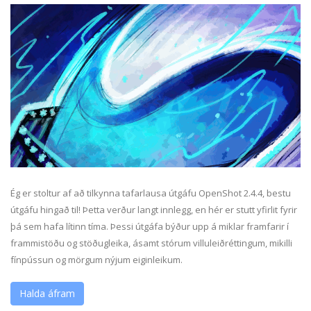
Ég er stoltur af að tilkynna tafarlausa útgáfu OpenShot 2.4.4, bestu
útgáfu hingað til! Þetta verður langt innlegg, en hér er stutt yfirlit fyrir
þá sem hafa lítinn tíma. Þessi útgáfa býður upp á miklar framfarir í
frammistöðu og stöðugleika, ásamt stórum villuleiðréttingum, mikilli
fínpússun og mörgum nýjum eiginleikum.
Halda áfram