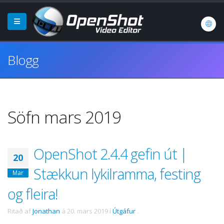
Blogg
Söfn mars 2019
OpenShot 2.4.4 gefin út |
20
Stækkun lykilramma, festing
Mar
og fleira!
Ritað af
Jonathan
á
20. mars 2019
í
Útgáfur
.