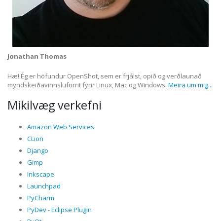
Jonathan Thomas
Hæ! Ég er höfundur OpenShot, sem er frjálst, opið og verðlaunað
myndskeiðavinnsluforrit fyrir Linux, Mac og Windows.
Meira um mig...
Mikilvæg verkefni
Amazon Web Services
CLion
Django
Gimp
Inkscape
Launchpad
PyCharm
PyDev - Eclipse Plugin