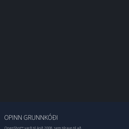
OPINN GRUNNKÓÐI
OpenShot™ varð til árið 2008, sem tilraun til að