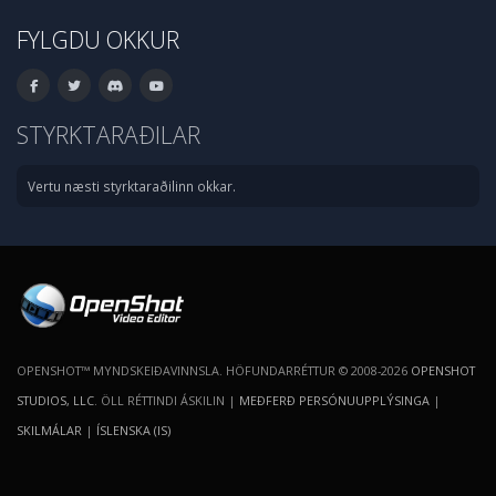
FYLGDU OKKUR
STYRKTARAÐILAR
Vertu næsti styrktaraðilinn okkar.
OPENSHOT™ MYNDSKEIÐAVINNSLA. HÖFUNDARRÉTTUR © 2008-2026
OPENSHOT
STUDIOS, LLC
. ÖLL RÉTTINDI ÁSKILIN |
MEÐFERÐ PERSÓNUUPPLÝSINGA
|
SKILMÁLAR
|
ÍSLENSKA (IS)