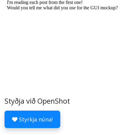
Styðja við OpenShot
Styrkja núna!