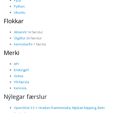
PyQt
Python
Ubuntu
Flokkar
Almennt
14 færslur
Útgáfur
26 færslur
Kennsluefni
1 færsla
Merki
API
Endurgjöf
Gríma
Yfirfærsla
Kennsla
Nýlegar færslur
OpenShot 3.5.1: Hraðari frammistaða, Mjúkari klipping, Betri