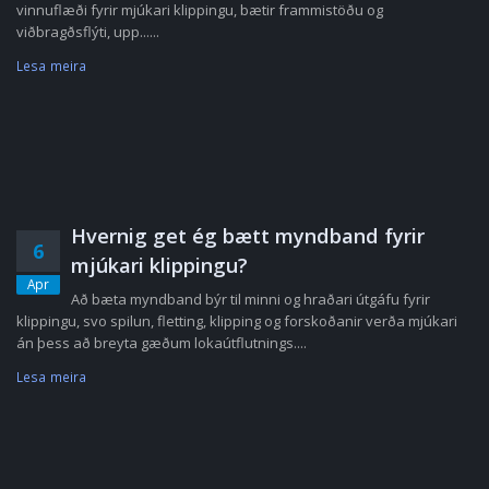
vinnuflæði fyrir mjúkari klippingu, bætir frammistöðu og
viðbragðsflýti, upp......
Lesa meira
Hvernig get ég bætt myndband fyrir
6
mjúkari klippingu?
Apr
Að bæta myndband býr til minni og hraðari útgáfu fyrir
klippingu, svo spilun, fletting, klipping og forskoðanir verða mjúkari
án þess að breyta gæðum lokaútflutnings....
Lesa meira