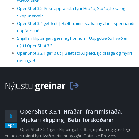
forskoðanir
OpenShot 3.5: Mikil Uppfærsla fyrir Hraða, Stöðugleika og
Sköpunarvald
OpenShot 3.4 gefið út | Bætt frammistaða, ný áhrif, spennandi
uppfærslur!
Snjallari klippingar, glæsileg hönnun | Uppgötvaðu hvað er
nýtt í OpenShot 3.3
OpenShot 3.2.1 gefið út | Bætt stöðugleiki, fjöldi laga og mýkri
ræsingar!
Nýjustu
greinar
OpenShot 3.5.1: Hraðari frammistaða,
6
Mjúkari klipping, Betri forskoðanir
Apr
OpenShot 3.5.1 gerir klippingu hraðari, mjúkari og glæsilegri
en nokkru sinni fyrr. Það bætir innbyggðu Optimize Preview