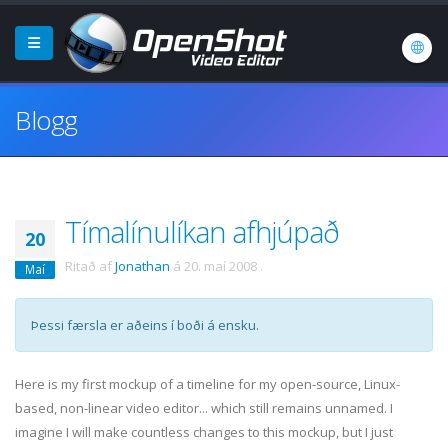
Blogg
Tímalínulíkan afhjúpað
20
Ritað af
Jonathan
á
20. maí 2008
.
Maí
Þessi færsla er aðeins í boði á ensku.
Here is my first
mockup
of a timeline for my open-source, Linux-
based, non-linear video editor... which still remains unnamed. I
imagine I will make countless changes to this
mockup
, but I just