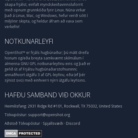
skapa frjálst, einfalt myndskeiðavinnsluforrit
með opnum grunnkóða fyrir Linux. Núna virkar
það á Linux, Mac, og Windows, hefur verið sótt í
miljónir skipta, og heldur áfram að vaxa sem
verkefni!
NOTKUNARLEYFI
OpenShot™ er frjáls hugbúnaður; þú mátt dreifa
honum og/eða breyta samkvæmt skilmálum í
almenna GNU GPL notkunarleyfinu eins og það er
gefið út af Frjálsu hugbúnaðarstofnuninni;
annaðhvort útgáfu 3 af GPL-leyfinu, eða (ef þér
sýnist svo) með einhverri nýrri útgáfu leyfisins.
HAFÐU SAMBAND VIÐ OKKUR
Heimilisfang:
2931 Ridge Rd #101, Rockwall, TX 75032, United States
Tölvupóstur:
support@openshot.org
Aðstoð
Tölvupóstur
·
Spjallsvæði
·
Discord