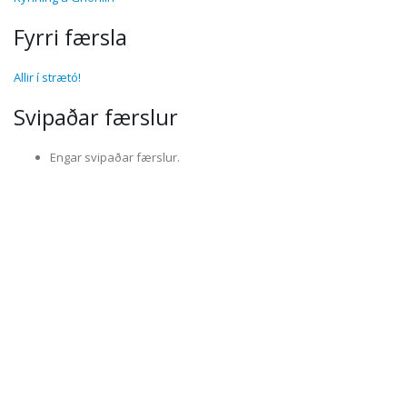
Fyrri færsla
Allir í strætó!
Svipaðar færslur
Engar svipaðar færslur.