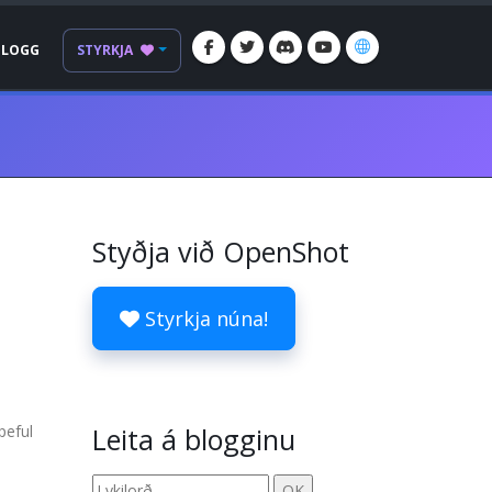
BLOGG
STYRKJA
Styðja við OpenShot
Styrkja núna!
peful
Leita á blogginu