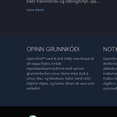
bætir frammistöðu og viðbragðsflýti, upp......
Lesa meira
OPINN GRUNNKÓÐI
NOTK
OpenShot™ varð til árið 2008, sem tilraun til
OpenShot
að skapa frjálst, einfalt
dreifa 
myndskeiðavinnsluforrit með opnum
skilmálu
grunnkóða fyrir Linux. Núna virkar það á
notkunarl
Linux, Mac, og Windows, hefur verið sótt í
Frjálsu 
miljónir skipta, og heldur áfram að vaxa sem
útgáfu 3 
verkefni!
svo) með 