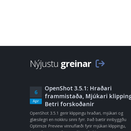
Nýjustu
greinar
OpenShot 3.5.1: Hraðari
6
frammistaða, Mjúkari klipping
Apr
Betri forskoðanir
OpenShot 3.5.1 gerir klippingu hraðari, mjúkari og
glæsilegri en nokkru sinni fyrr. Það bætir innbyggðu
Optimize Preview vinnuflæði fyrir mjúkari klippingu,