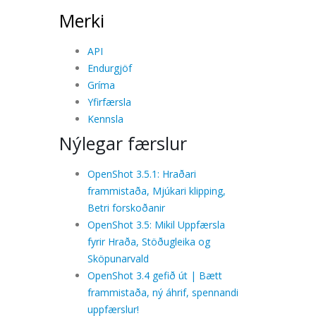
Merki
API
Endurgjöf
Gríma
Yfirfærsla
Kennsla
Nýlegar færslur
OpenShot 3.5.1: Hraðari
frammistaða, Mjúkari klipping,
Betri forskoðanir
OpenShot 3.5: Mikil Uppfærsla
fyrir Hraða, Stöðugleika og
Sköpunarvald
OpenShot 3.4 gefið út | Bætt
frammistaða, ný áhrif, spennandi
uppfærslur!