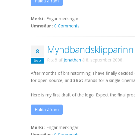
Halda áfram
Merki
:
Engar merkingar
Umræður
:
0 Comments
Myndbandsklipparinn 
8
Ritað af
Jonathan
á
8. september 2008
.
Sep
After months of brainstorming, I have finally decided 
for open-source, and
Shot
stands for a single cinema
Here is my first draft of the logo. Expect the final pr
Halda áfram
Merki
:
Engar merkingar
Umræður
:
0 Comments