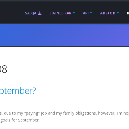
SÆKJA
EIGINLEIKAR
API
AÐSTOÐ
08
september?
ys, due to my "paying" job and my family obligations, however, I'm ho
 goals for September: