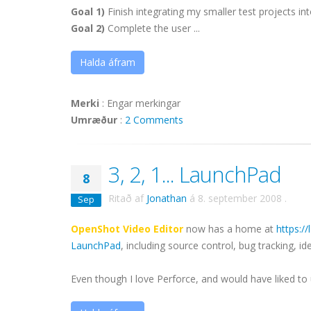
Goal 1)
Finish integrating my smaller test projects in
Goal 2)
Complete the user ...
Halda áfram
Merki
:
Engar merkingar
Umræður
:
2 Comments
3, 2, 1... LaunchPad
8
Ritað af
Jonathan
á
8. september 2008
.
Sep
OpenShot Video Editor
now has a home at
https:/
LaunchPad
, including source control, bug tracking, 
Even though I love Perforce, and would have liked to u