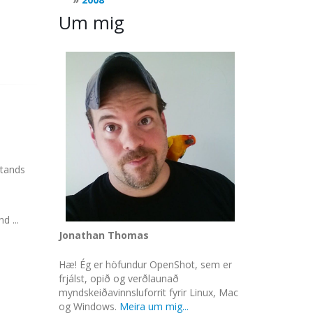
Um mig
stands
d ...
Jonathan Thomas
Hæ! Ég er höfundur OpenShot, sem er
frjálst, opið og verðlaunað
myndskeiðavinnsluforrit fyrir Linux, Mac
og Windows.
Meira um mig...