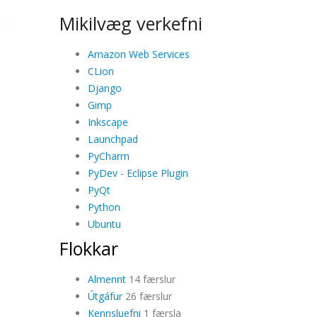
Mikilvæg verkefni
Amazon Web Services
CLion
Django
Gimp
Inkscape
Launchpad
PyCharm
PyDev - Eclipse Plugin
PyQt
Python
Ubuntu
Flokkar
Almennt
14 færslur
Útgáfur
26 færslur
Kennsluefni
1 færsla