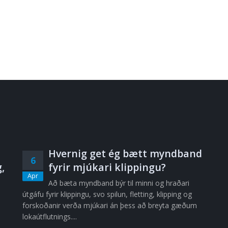
Hvernig get ég bætt myndband
6
,
fyrir mjúkari klippingu?
Apr
Að bæta myndband býr til minni og hraðari
útgáfu fyrir klippingu, svo spilun, fletting, klipping og
forskoðanir verða mjúkari án þess að breyta gæðum
lokaútflutnings....