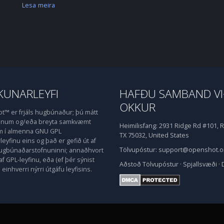
Lesa meira
UNARLEYFI
HAFÐU SAMBAND V
OKKUR
™ er frjáls hugbúnaður; þú mátt
honum og/eða breyta samkvæmt
Heimilisfang:
2931 Ridge Rd #101, R
m í almenna GNU GPL
TX 75032, United States
eyfinu eins og það er gefið út af
Tölvupóstur:
support@openshot.o
hugbúnaðarstofnuninni; annaðhvort
af GPL-leyfinu, eða (ef þér sýnist
Aðstoð
Tölvupóstur
·
Spjallsvæði
·
einhverri nýrri útgáfu leyfisins.