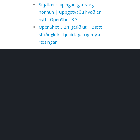
Snjallari klippingar, glæsileg
hönnun | Uppgötvaðu hvað er
nýtt í OpenShot 3.3
OpenShot 3.2.1 gefið út | Bætt
stöðugleiki, fjöldi laga og mýkri
ræsingar!