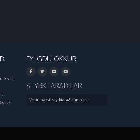
IÐ
FYLGDU OKKUR
ockwall,
STYRKTARAÐILAR
rg
Vertu næsti styrktaraðilinn okkar.
Discord