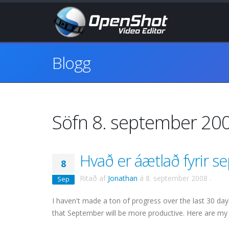
Blogg
Söfn 8. september 20
Hvað er áætlað fyrir 
8
Ritað af
Jonathan
á
8. september 2008
.
Sep
I haven't made a ton of progress over the last 30 da
that September will be more productive. Here are my