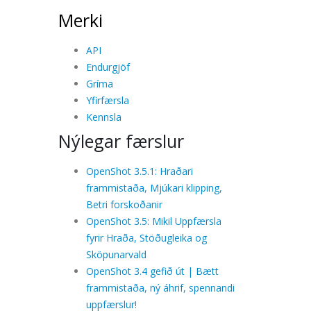
Merki
API
Endurgjöf
Gríma
Yfirfærsla
Kennsla
Nýlegar færslur
OpenShot 3.5.1: Hraðari
frammistaða, Mjúkari klipping,
Betri forskoðanir
OpenShot 3.5: Mikil Uppfærsla
fyrir Hraða, Stöðugleika og
Sköpunarvald
OpenShot 3.4 gefið út | Bætt
frammistaða, ný áhrif, spennandi
uppfærslur!