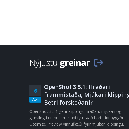
Nýjustu
greinar
OpenShot 3.5.1: Hraðari
6
frammistaða, Mjúkari klipping
Apr
Betri forskoðanir
OpenShot 3.5.1 gerir klippingu hraðari, mjúkari og
glæsilegri en nokkru sinni fyrr. Það bætir innbyggðu
Optimize Preview vinnuflæði fyrir mjúkari klippingu,