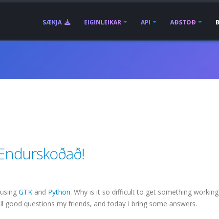
SÆKJA
EIGINLEIKAR
API
AÐSTOÐ
 Endurskoðað!
 using
GTK
and
Python
. Why is it so difficult to get something workin
all good questions my friends, and today I bring some answers.