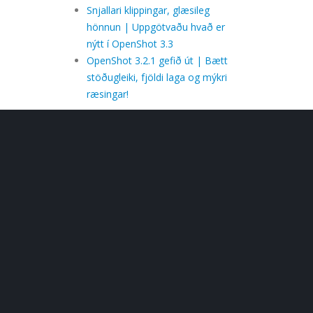
Snjallari klippingar, glæsileg
hönnun | Uppgötvaðu hvað er
nýtt í OpenShot 3.3
OpenShot 3.2.1 gefið út | Bætt
stöðugleiki, fjöldi laga og mýkri
ræsingar!