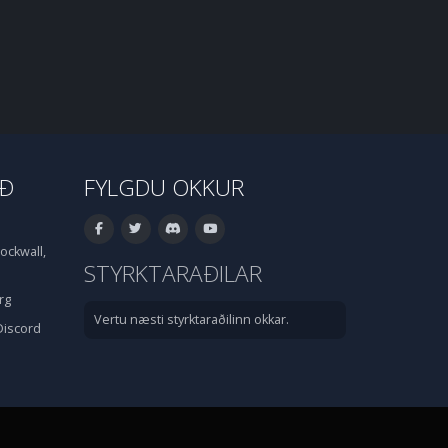
IÐ
FYLGDU OKKUR
ockwall,
STYRKTARAÐILAR
rg
Vertu næsti styrktaraðilinn okkar.
Discord