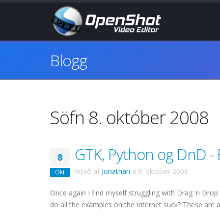
Blogg
Söfn 8. október 2008
GTK, Python og DnD -
8
Ritað af
Jonathan
á
8. október 2008
.
Okt
Once again I find myself struggling with Drag 'n Drop
do all the examples on the Internet suck? These are 