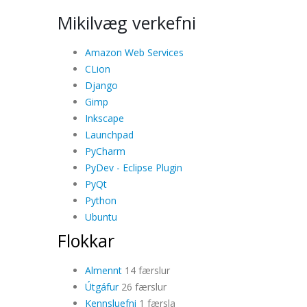
Mikilvæg verkefni
Amazon Web Services
CLion
Django
Gimp
Inkscape
Launchpad
PyCharm
PyDev - Eclipse Plugin
PyQt
Python
Ubuntu
Flokkar
Almennt
14 færslur
Útgáfur
26 færslur
Kennsluefni
1 færsla