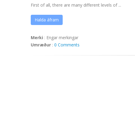
First of all, there are many different levels of ...
Halda áfram
Merki
:
Engar merkingar
Umræður
:
0 Comments