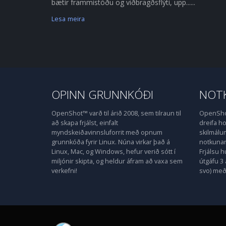
bætir frammistöðu og viðbragðsflýti, upp......
Lesa meira
OPINN GRUNNKÓÐI
NOTK
OpenShot™ varð til árið 2008, sem tilraun til
OpenShot
að skapa frjálst, einfalt
dreifa 
myndskeiðavinnsluforrit með opnum
skilmálu
grunnkóða fyrir Linux. Núna virkar það á
notkunarl
Linux, Mac, og Windows, hefur verið sótt í
Frjálsu 
miljónir skipta, og heldur áfram að vaxa sem
útgáfu 3 
verkefni!
svo) með 