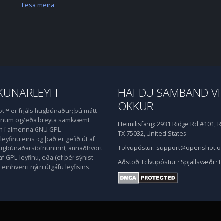
Lesa meira
UNARLEYFI
HAFÐU SAMBAND V
OKKUR
™ er frjáls hugbúnaður; þú mátt
honum og/eða breyta samkvæmt
Heimilisfang:
2931 Ridge Rd #101, R
m í almenna GNU GPL
TX 75032, United States
eyfinu eins og það er gefið út af
Tölvupóstur:
support@openshot.o
hugbúnaðarstofnuninni; annaðhvort
af GPL-leyfinu, eða (ef þér sýnist
Aðstoð
Tölvupóstur
·
Spjallsvæði
·
einhverri nýrri útgáfu leyfisins.