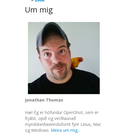
Um mig
Jonathan Thomas
Hæ! Ég er höfundur OpenShot, sem er
frjálst, opið og verðlaunað
myndskeiðavinnsluforrit fyrir Linux, Mac
og Windows.
Meira um mig...