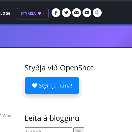
BLOGG
STYRKJA
Styðja við OpenShot
Styrkja núna!
g? Why
Leita á blogginu