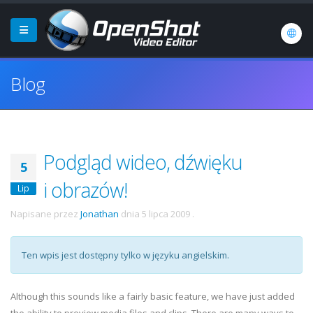
Blog
Podgląd wideo, dźwięku
5
i obrazów!
Lip
Napisane przez
Jonathan
dnia
5 lipca 2009
.
Ten wpis jest dostępny tylko w języku angielskim.
Although this sounds like a fairly basic feature, we have just added