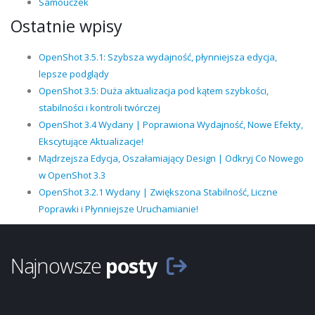
Samouczek
Ostatnie wpisy
OpenShot 3.5.1: Szybsza wydajność, płynniejsza edycja,
lepsze podglądy
OpenShot 3.5: Duża aktualizacja pod kątem szybkości,
stabilności i kontroli twórczej
OpenShot 3.4 Wydany | Poprawiona Wydajność, Nowe Efekty,
Ekscytujące Aktualizacje!
Mądrzejsza Edycja, Oszałamiający Design | Odkryj Co Nowego
w OpenShot 3.3
OpenShot 3.2.1 Wydany | Zwiększona Stabilność, Liczne
Poprawki i Płynniejsze Uruchamianie!
Najnowsze
posty