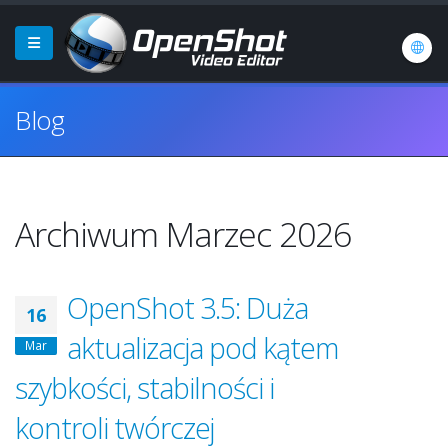
Blog
Archiwum Marzec 2026
OpenShot 3.5: Duża
16
aktualizacja pod kątem
Mar
szybkości, stabilności i
kontroli twórczej