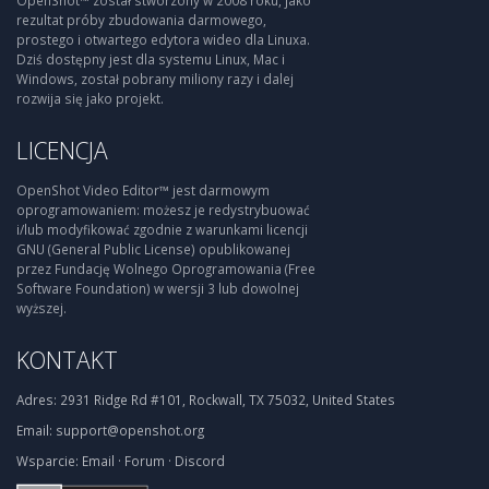
OpenShot™ został stworzony w 2008 roku, jako
rezultat próby zbudowania darmowego,
prostego i otwartego edytora wideo dla Linuxa.
Dziś dostępny jest dla systemu Linux, Mac i
Windows, został pobrany miliony razy i dalej
rozwija się jako projekt.
LICENCJA
OpenShot Video Editor™ jest darmowym
oprogramowaniem: możesz je redystrybuować
i/lub modyfikować zgodnie z warunkami licencji
GNU (General Public License) opublikowanej
przez Fundację Wolnego Oprogramowania (Free
Software Foundation) w wersji 3 lub dowolnej
wyższej.
KONTAKT
Adres:
2931 Ridge Rd #101, Rockwall, TX 75032, United States
Email:
support@openshot.org
Wsparcie:
Email
·
Forum
·
Discord