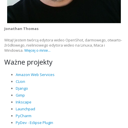
Jonathan Thomas
Witaj! Jestem twórcą edytora wideo OpenShot, darmowego, otwarto-
źródłowego, nieliniowego edytora wideo na Linuxa, Maca i
Windowsa.
Więcej o mnie...
Ważne projekty
Amazon Web Services
CLion
Django
Gimp
Inkscape
Launchpad
PyCharm
PyDev - Eclipse Plugin