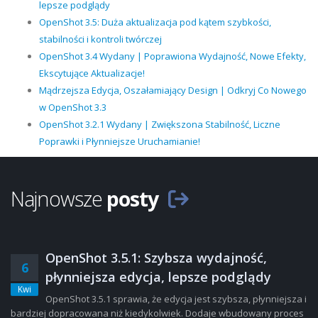
lepsze podglądy
OpenShot 3.5: Duża aktualizacja pod kątem szybkości,
stabilności i kontroli twórczej
OpenShot 3.4 Wydany | Poprawiona Wydajność, Nowe Efekty,
Ekscytujące Aktualizacje!
Mądrzejsza Edycja, Oszałamiający Design | Odkryj Co Nowego
w OpenShot 3.3
OpenShot 3.2.1 Wydany | Zwiększona Stabilność, Liczne
Poprawki i Płynniejsze Uruchamianie!
Najnowsze
posty
OpenShot 3.5.1: Szybsza wydajność,
6
płynniejsza edycja, lepsze podglądy
Kwi
OpenShot 3.5.1 sprawia, że edycja jest szybsza, płynniejsza i
bardziej dopracowana niż kiedykolwiek. Dodaje wbudowany proces