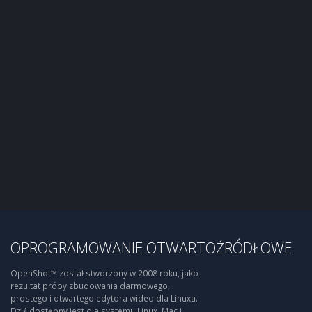
OPROGRAMOWANIE OTWARTOŹRÓDŁOWE
OpenShot™ został stworzony w 2008 roku, jako
rezultat próby zbudowania darmowego,
prostego i otwartego edytora wideo dla Linuxa.
Dziś dostępny jest dla systemu Linux, Mac i