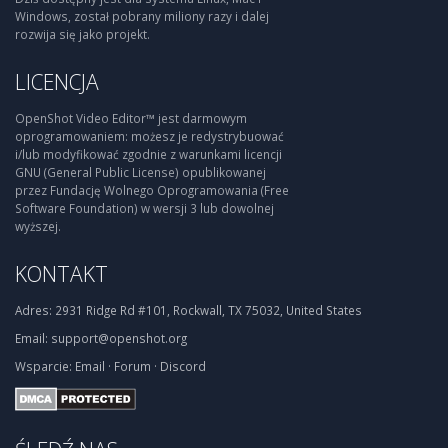
Windows, został pobrany miliony razy i dalej
rozwija się jako projekt.
LICENCJA
OpenShot Video Editor™ jest darmowym
oprogramowaniem: możesz je redystrybuować
i/lub modyfikować zgodnie z warunkami licencji
GNU (General Public License) opublikowanej
przez Fundację Wolnego Oprogramowania (Free
Software Foundation) w wersji 3 lub dowolnej
wyższej.
KONTAKT
Adres:
2931 Ridge Rd #101, Rockwall, TX 75032, United States
Email:
support@openshot.org
Wsparcie:
Email
·
Forum
·
Discord