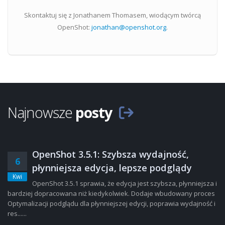
Skontaktuj się z Jonathanem Thomasem, wiodącym twórcą
OpenShot:
jonathan@openshot.org
.
Najnowsze
posty
OpenShot 3.5.1: Szybsza wydajność,
6
płynniejsza edycja, lepsze podglądy
Kwi
OpenShot 3.5.1 sprawia, że edycja jest szybsza, płynniejsza i
bardziej dopracowana niż kiedykolwiek. Dodaje wbudowany proces
Optymalizacji podglądu dla płynniejszej edycji, poprawia wydajność i
res......