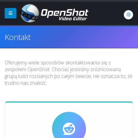
Kontakt
Oferujemy wiele sposobów skontaktowania się z
zespołem OpenShot. Chociaż jesteśmy zróżnicowaną
grupą ludzi rozsianych po całym świecie, nie oznacza to, że
trudno nas znaleźć.