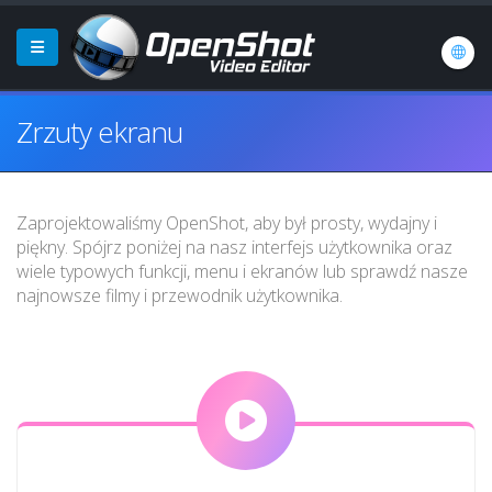
Zrzuty ekranu
Zaprojektowaliśmy OpenShot, aby był prosty, wydajny i
piękny. Spójrz poniżej na nasz interfejs użytkownika oraz
wiele typowych funkcji, menu i ekranów lub sprawdź nasze
najnowsze filmy i przewodnik użytkownika.