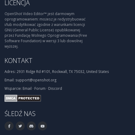
LICENCJA
OpenShot Video Editor™ jest darmowym
oprogramowaniem: możesz je redystrybuować
i/lub modyfikować zgodnie z warunkami licencji
GNU (General Public License) opublikowanej
przez Fundację Wolnego Oprogramowania (Free
Software Foundation) w wersji 3 lub dowolnej
wyższej.
KONTAKT
Adres:
2931 Ridge Rd #101, Rockwall, TX 75032, United States
Email:
support@openshot.org
Wsparcie:
Email
·
Forum
·
Discord
ŚLEDŹ NAS