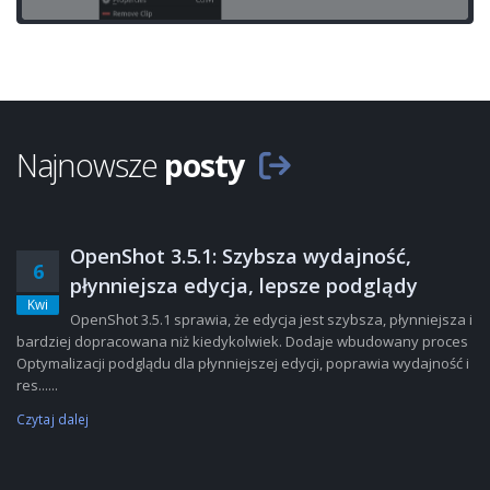
Najnowsze
posty
OpenShot 3.5.1: Szybsza wydajność,
6
płynniejsza edycja, lepsze podglądy
Kwi
OpenShot 3.5.1 sprawia, że edycja jest szybsza, płynniejsza i
bardziej dopracowana niż kiedykolwiek. Dodaje wbudowany proces
Optymalizacji podglądu dla płynniejszej edycji, poprawia wydajność i
res......
Czytaj dalej