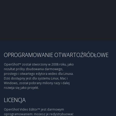
OPROGRAMOWANIE OTWARTOŹRÓDŁOWE
OpenShot™ został stworzony w 2008 roku, jako
rezultat próby zbudowania darmowego,
prostego i otwartego edytora wideo dla Linuxa.
Dziś dostępny jest dla systemu Linux, Mac i
Windows, został pobrany miliony razy i dalej
rozwija się jako projekt.
LICENCJA
OpenShot Video Editor™ jest darmowym
oprogramowaniem: możesz je redystrybuować