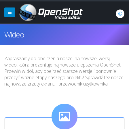
Wideo
Zapraszamy do obejrzenia naszej najnowszej wersji
wideo, która prezentuje najnowsze ulepszenia OpenShot.
Przewiń w dół, aby obejrzeć starsze wersje i ponownie
przeżyć ważne etapy naszego projektu! Sprawdź też nasze
najnowsze zrzuty ekranu i przewodnik użytkownika.