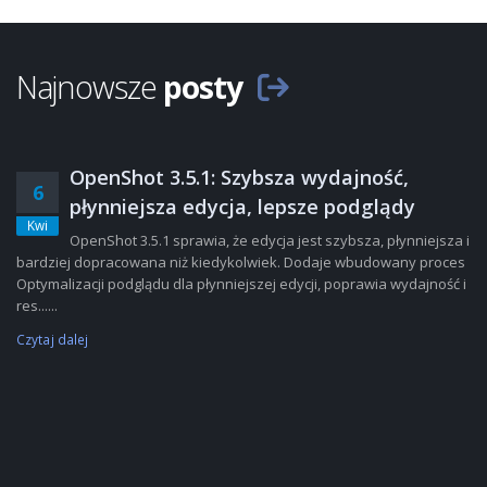
Najnowsze
posty
OpenShot 3.5.1: Szybsza wydajność,
6
płynniejsza edycja, lepsze podglądy
Kwi
OpenShot 3.5.1 sprawia, że edycja jest szybsza, płynniejsza i
bardziej dopracowana niż kiedykolwiek. Dodaje wbudowany proces
Optymalizacji podglądu dla płynniejszej edycji, poprawia wydajność i
res......
Czytaj dalej