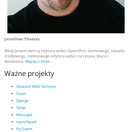
Jonathan Thomas
Witaj! Jestem twórcą edytora wideo OpenShot, darmowego, otwarto-
źródłowego, nieliniowego edytora wideo na Linuxa, Maca i
Windowsa.
Więcej o mnie...
Ważne projekty
Amazon Web Services
CLion
Django
Gimp
Inkscape
Launchpad
PyCharm