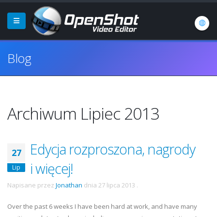
Blog
Archiwum Lipiec 2013
Edycja rozproszona, nagrody
27
i więcej!
Lip
Napisane przez
Jonathan
dnia
27 lipca 2013
.
Over the past 6 weeks I have been hard at work, and have many