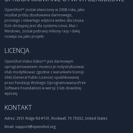
OpenShot™ został stworzony w 2008 roku, jako
rezultat próby zbudowania darmowego,
prostego i otwartego edytora wideo dla Linuxa.
Dziś dostępny jest dla systemu Linux, Mac i
Windows, został pobrany miliony razy i dalej
rozwija się jako projekt.
LICENCJA
OpenShot Video Editor™ jest darmowym
oprogramowaniem: możesz je redystrybuować
i/lub modyfikować zgodnie z warunkami licencji
GNU (General Public License) opublikowanej
przez Fundację Wolnego Oprogramowania (Free
Software Foundation) w wersji 3 lub dowolnej
wyższej.
KONTAKT
Adres:
2931 Ridge Rd #101, Rockwall, TX 75032, United States
Email:
support@openshot.org