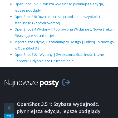
OpenShot 3.5.1: Szybsza wydajność, płynniejsza edycja,
lepsze podglądy
OpenShot 3.5: Duża aktualizacja pod kątem szybkości,
stabilności i kontroli twórczej
OpenShot 3.4 Wydany | Poprawiona Wydajność, Nowe Efekty,
Ekscytujące Aktualizacje!
Mądrzejsza Edycja, Oszałamiający Design | Odkryj Co Nowego
w OpenShot 3.3
OpenShot 3.2.1 Wydany | Zwiększona Stabilność, Liczne
Poprawki i Płynniejsze Uruchamianie!
Najnowsze
posty
OpenShot 3.5.1: Szybsza wydajność,
6
płynniejsza edycja, lepsze podglądy
Kwi