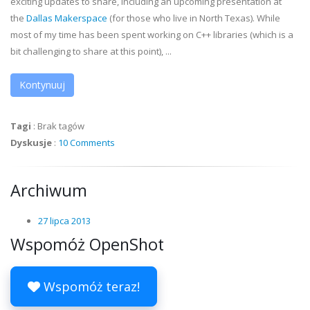
exciting updates to share, including an upcoming presentation at
the
Dallas Makerspace
(for those who live in North Texas). While
most of my time has been spent working on C++ libraries (which is a
bit challenging to share at this point), ...
Kontynuuj
Tagi
:
Brak tagów
Dyskusje
:
10 Comments
Archiwum
27 lipca 2013
Wspomóż OpenShot
Wspomóż teraz!