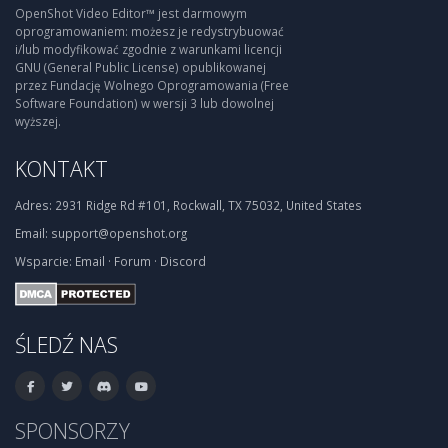
OpenShot Video Editor™ jest darmowym
oprogramowaniem: możesz je redystrybuować
i/lub modyfikować zgodnie z warunkami licencji
GNU (General Public License) opublikowanej
przez Fundację Wolnego Oprogramowania (Free
Software Foundation) w wersji 3 lub dowolnej
wyższej.
KONTAKT
Adres:
2931 Ridge Rd #101, Rockwall, TX 75032, United States
Email:
support@openshot.org
Wsparcie:
Email
·
Forum
·
Discord
ŚLEDŹ NAS
SPONSORZY