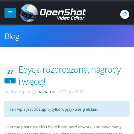
Blog
Edycja rozproszona, nagrody
27
i więcej!
Lip
Napisane przez
Jonathan
dnia
27 lipca 2013
.
Ten wpis jest dostępny tylko w języku angielskim.
Over the past 6 weeks I have been hard at work, and have many