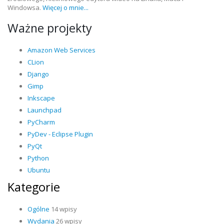
Windowsa.
Więcej o mnie...
Ważne projekty
Amazon Web Services
CLion
Django
Gimp
Inkscape
Launchpad
PyCharm
PyDev - Eclipse Plugin
PyQt
Python
Ubuntu
Kategorie
Ogólne
14 wpisy
Wydania
26 wpisy