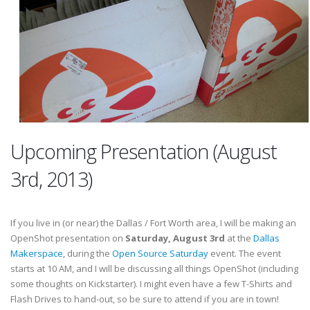
Upcoming Presentation (August
3rd, 2013)
If you live in (or near) the Dallas / Fort Worth area, I will be making an
OpenShot presentation on
Saturday, August 3rd
at the
Dallas
Makerspace
, during the
Open Source Saturday
event. The event
starts at 10 AM, and I will be discussing all things OpenShot (including
some thoughts on Kickstarter). I might even have a few T-Shirts and
Flash Drives to hand-out, so be sure to attend if you are in town!