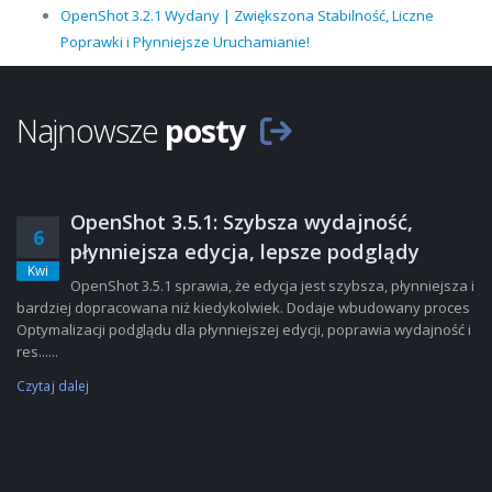
OpenShot 3.2.1 Wydany | Zwiększona Stabilność, Liczne
Poprawki i Płynniejsze Uruchamianie!
Najnowsze
posty
OpenShot 3.5.1: Szybsza wydajność,
6
płynniejsza edycja, lepsze podglądy
Kwi
OpenShot 3.5.1 sprawia, że edycja jest szybsza, płynniejsza i
bardziej dopracowana niż kiedykolwiek. Dodaje wbudowany proces
Optymalizacji podglądu dla płynniejszej edycji, poprawia wydajność i
res......
Czytaj dalej