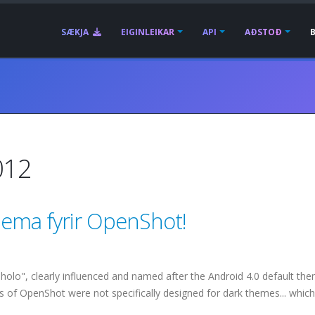
SÆKJA
EIGINLEIKAR
API
AÐSTOÐ
012
 þema fyrir OpenShot!
olo", clearly influenced and named after the Android 4.0 default the
 of OpenShot were not specifically designed for dark themes... which