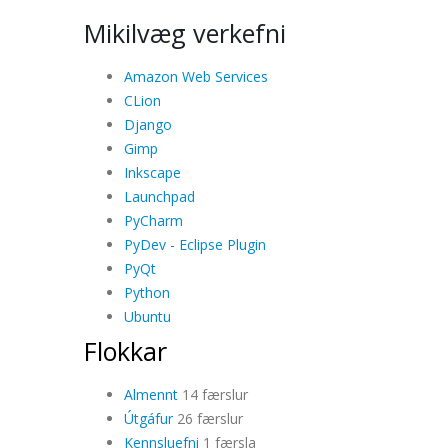
Mikilvæg verkefni
Amazon Web Services
CLion
Django
Gimp
Inkscape
Launchpad
PyCharm
PyDev - Eclipse Plugin
PyQt
Python
Ubuntu
Flokkar
Almennt
14 færslur
Útgáfur
26 færslur
Kennsluefni
1 færsla