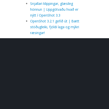
Snjallari klippingar, glæsileg
hönnun | Uppgötvaðu hvað er
nýtt í OpenShot 3.3
OpenShot 3.2.1 gefið út | Bætt
stöðugleiki, fjöldi laga og mýkri
ræsingar!