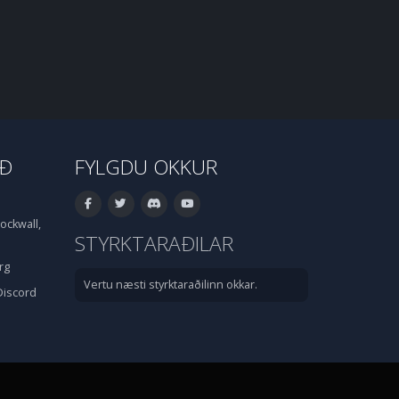
IÐ
FYLGDU OKKUR
ockwall,
STYRKTARAÐILAR
rg
Vertu næsti styrktaraðilinn okkar.
Discord