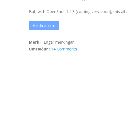
But, with OpenShot 1.4.3 (coming very soon), this all ..
Halda áfram
Merki
:
Engar merkingar
Umræður
:
14 Comments