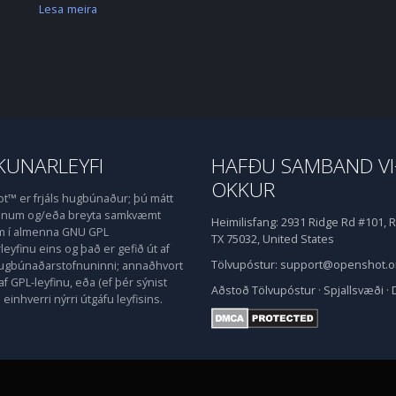
Lesa meira
UNARLEYFI
HAFÐU SAMBAND V
OKKUR
™ er frjáls hugbúnaður; þú mátt
honum og/eða breyta samkvæmt
Heimilisfang:
2931 Ridge Rd #101, R
m í almenna GNU GPL
TX 75032, United States
eyfinu eins og það er gefið út af
Tölvupóstur:
support@openshot.o
hugbúnaðarstofnuninni; annaðhvort
af GPL-leyfinu, eða (ef þér sýnist
Aðstoð
Tölvupóstur
·
Spjallsvæði
·
einhverri nýrri útgáfu leyfisins.