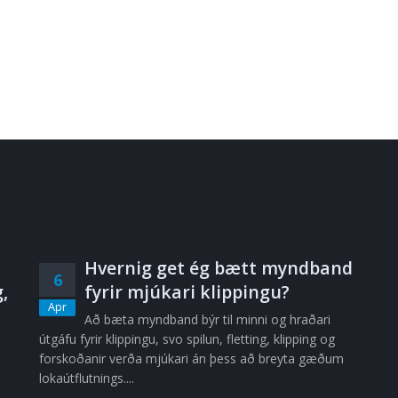
Hvernig get ég bætt myndband
6
,
fyrir mjúkari klippingu?
Apr
Að bæta myndband býr til minni og hraðari
útgáfu fyrir klippingu, svo spilun, fletting, klipping og
forskoðanir verða mjúkari án þess að breyta gæðum
lokaútflutnings....