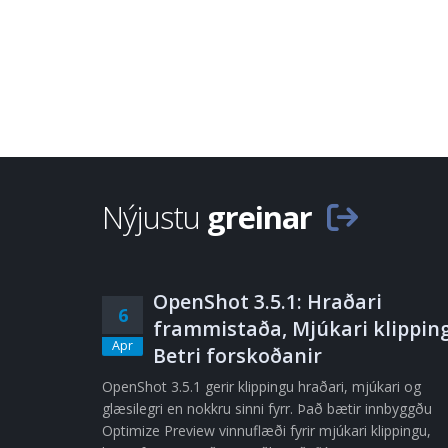
Nýjustu
greinar
OpenShot 3.5.1: Hraðari
6
frammistaða, Mjúkari klipping
Apr
Betri forskoðanir
OpenShot 3.5.1 gerir klippingu hraðari, mjúkari og
glæsilegri en nokkru sinni fyrr. Það bætir innbyggðu
Optimize Preview vinnuflæði fyrir mjúkari klippingu,