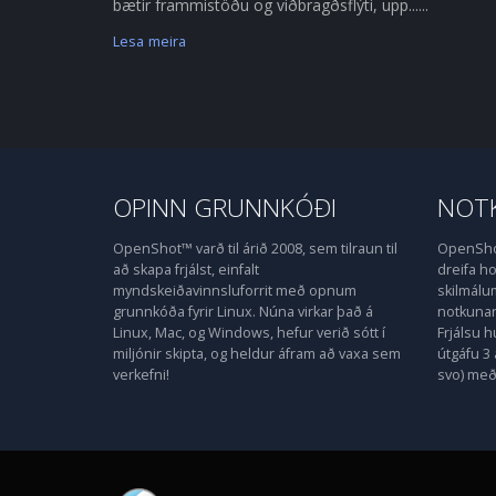
bætir frammistöðu og viðbragðsflýti, upp......
Lesa meira
OPINN GRUNNKÓÐI
NOTK
OpenShot™ varð til árið 2008, sem tilraun til
OpenShot
að skapa frjálst, einfalt
dreifa 
myndskeiðavinnsluforrit með opnum
skilmálu
grunnkóða fyrir Linux. Núna virkar það á
notkunarl
Linux, Mac, og Windows, hefur verið sótt í
Frjálsu 
miljónir skipta, og heldur áfram að vaxa sem
útgáfu 3 
verkefni!
svo) með 