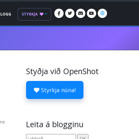
BLOGG
STYRKJA
Styðja við OpenShot
Styrkja núna!
me.
Leita á blogginu