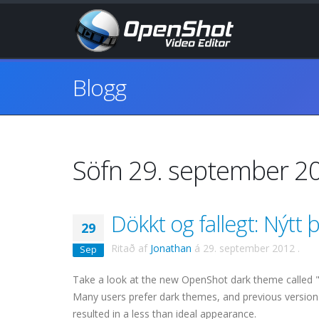
Blogg
Söfn 29. september 2
Dökkt og fallegt: Nýtt
29
Ritað af
Jonathan
á
29. september 2012
.
Sep
Take a look at the new OpenShot dark theme called "h
Many users prefer dark themes, and previous versions
resulted in a less than ideal appearance.