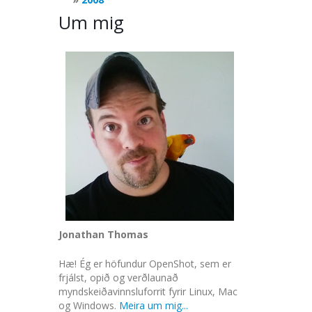
Um mig
Jonathan Thomas
Hæ! Ég er höfundur OpenShot, sem er
frjálst, opið og verðlaunað
myndskeiðavinnsluforrit fyrir Linux, Mac
og Windows.
Meira um mig...