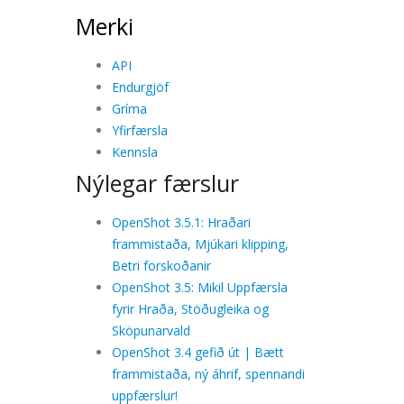
Merki
API
Endurgjöf
Gríma
Yfirfærsla
Kennsla
Nýlegar færslur
OpenShot 3.5.1: Hraðari
frammistaða, Mjúkari klipping,
Betri forskoðanir
OpenShot 3.5: Mikil Uppfærsla
fyrir Hraða, Stöðugleika og
Sköpunarvald
OpenShot 3.4 gefið út | Bætt
frammistaða, ný áhrif, spennandi
uppfærslur!