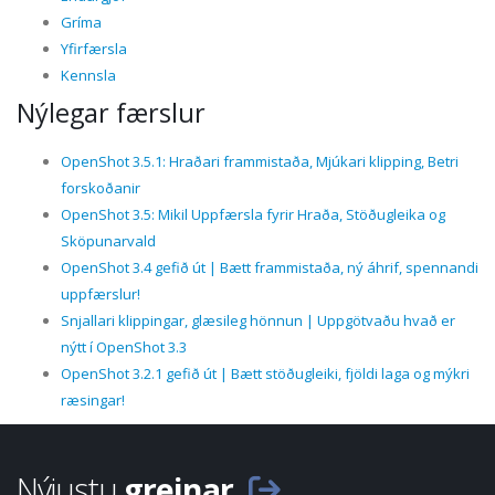
Gríma
Yfirfærsla
Kennsla
Nýlegar færslur
OpenShot 3.5.1: Hraðari frammistaða, Mjúkari klipping, Betri
forskoðanir
OpenShot 3.5: Mikil Uppfærsla fyrir Hraða, Stöðugleika og
Sköpunarvald
OpenShot 3.4 gefið út | Bætt frammistaða, ný áhrif, spennandi
uppfærslur!
Snjallari klippingar, glæsileg hönnun | Uppgötvaðu hvað er
nýtt í OpenShot 3.3
OpenShot 3.2.1 gefið út | Bætt stöðugleiki, fjöldi laga og mýkri
ræsingar!
Nýjustu
greinar