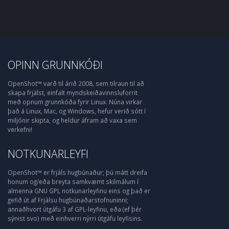
OPINN GRUNNKÓÐI
OpenShot™ varð til árið 2008, sem tilraun til að
skapa frjálst, einfalt myndskeiðavinnsluforrit
með opnum grunnkóða fyrir Linux. Núna virkar
það á Linux, Mac, og Windows, hefur verið sótt í
miljónir skipta, og heldur áfram að vaxa sem
verkefni!
NOTKUNARLEYFI
OpenShot™ er frjáls hugbúnaður; þú mátt dreifa
honum og/eða breyta samkvæmt skilmálum í
almenna GNU GPL notkunarleyfinu eins og það er
gefið út af Frjálsu hugbúnaðarstofnuninni;
annaðhvort útgáfu 3 af GPL-leyfinu, eða (ef þér
sýnist svo) með einhverri nýrri útgáfu leyfisins.