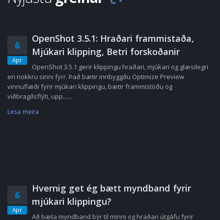
OpenShot 3.5.1: Hraðari frammistaða,
6
Mjúkari klipping, Betri forskoðanir
Apr
OpenShot 3.5.1 gerir klippingu hraðari, mjúkari og glæsilegri
en nokkru sinni fyrr. Það bætir innbyggðu Optimize Preview
vinnuflæði fyrir mjúkari klippingu, bætir frammistöðu og
viðbragðsflýti, upp......
Lesa meira
Hvernig get ég bætt myndband fyrir
6
mjúkari klippingu?
Apr
Að bæta myndband býr til minni og hraðari útgáfu fyrir