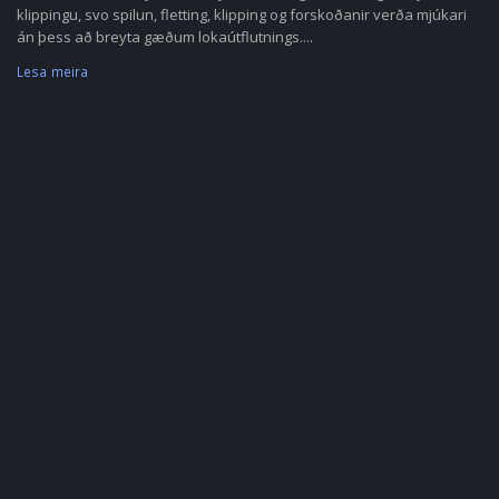
klippingu, svo spilun, fletting, klipping og forskoðanir verða mjúkari
án þess að breyta gæðum lokaútflutnings....
Lesa meira