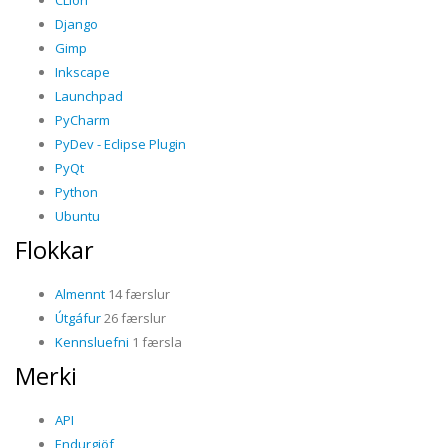
CLion
Django
Gimp
Inkscape
Launchpad
PyCharm
PyDev - Eclipse Plugin
PyQt
Python
Ubuntu
Flokkar
Almennt
14 færslur
Útgáfur
26 færslur
Kennsluefni
1 færsla
Merki
API
Endurgjöf