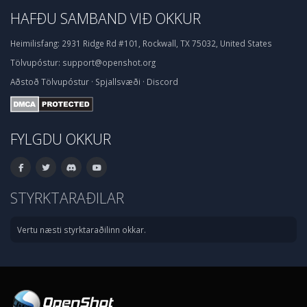
HAFÐU SAMBAND VIÐ OKKUR
Heimilisfang:
2931 Ridge Rd #101, Rockwall, TX 75032, United States
Tölvupóstur:
support@openshot.org
Aðstoð
Tölvupóstur
·
Spjallsvæði
·
Discord
FYLGDU OKKUR
STYRKTARAÐILAR
Vertu næsti styrktaraðilinn okkar.