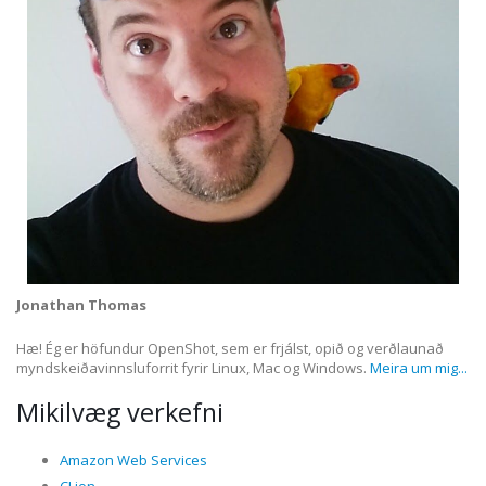
Jonathan Thomas
Hæ! Ég er höfundur OpenShot, sem er frjálst, opið og verðlaunað
myndskeiðavinnsluforrit fyrir Linux, Mac og Windows.
Meira um mig...
Mikilvæg verkefni
Amazon Web Services