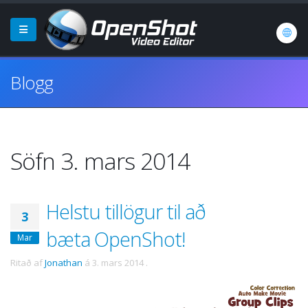
Blogg
Söfn 3. mars 2014
Helstu tillögur til að
3
bæta OpenShot!
Mar
Ritað af
Jonathan
á
3. mars 2014
.