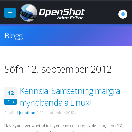
Blogg
Söfn 12. september 2012
Kennsla: Samsetning margra
12
myndbanda á Linux!
Sep
Ritað af
Jonathan
á
12. september 2012
.
Have you ever wanted to layer or mix different videos together? Or