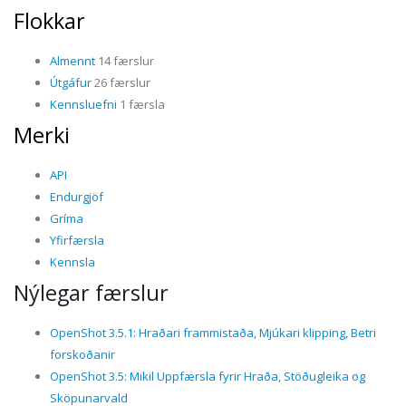
Flokkar
Almennt
14 færslur
Útgáfur
26 færslur
Kennsluefni
1 færsla
Merki
API
Endurgjöf
Gríma
Yfirfærsla
Kennsla
Nýlegar færslur
OpenShot 3.5.1: Hraðari frammistaða, Mjúkari klipping, Betri
forskoðanir
OpenShot 3.5: Mikil Uppfærsla fyrir Hraða, Stöðugleika og
Sköpunarvald