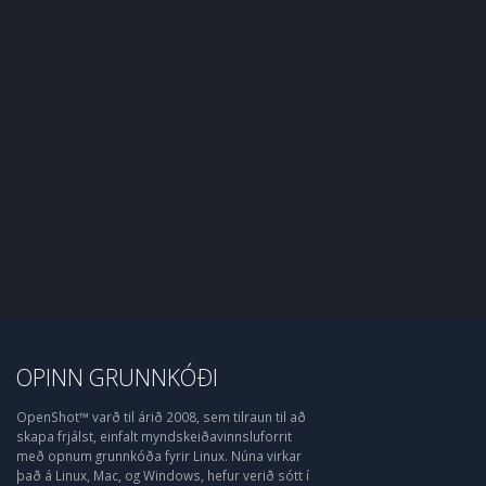
OPINN GRUNNKÓÐI
OpenShot™ varð til árið 2008, sem tilraun til að
skapa frjálst, einfalt myndskeiðavinnsluforrit
með opnum grunnkóða fyrir Linux. Núna virkar
það á Linux, Mac, og Windows, hefur verið sótt í