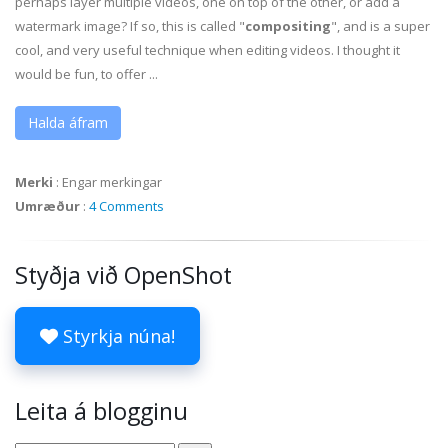
perhaps layer multiple videos, one on top of the other, or add a
watermark image? If so, this is called "
compositing
", and is a super
cool, and very useful technique when editing videos. I thought it
would be fun, to offer ...
Halda áfram
Merki
:
Engar merkingar
Umræður
:
4 Comments
Styðja við OpenShot
Styrkja núna!
Leita á blogginu