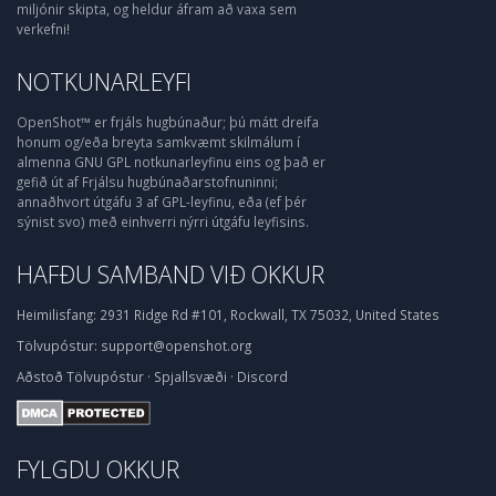
miljónir skipta, og heldur áfram að vaxa sem
verkefni!
NOTKUNARLEYFI
OpenShot™ er frjáls hugbúnaður; þú mátt dreifa
honum og/eða breyta samkvæmt skilmálum í
almenna GNU GPL notkunarleyfinu eins og það er
gefið út af Frjálsu hugbúnaðarstofnuninni;
annaðhvort útgáfu 3 af GPL-leyfinu, eða (ef þér
sýnist svo) með einhverri nýrri útgáfu leyfisins.
HAFÐU SAMBAND VIÐ OKKUR
Heimilisfang:
2931 Ridge Rd #101, Rockwall, TX 75032, United States
Tölvupóstur:
support@openshot.org
Aðstoð
Tölvupóstur
·
Spjallsvæði
·
Discord
FYLGDU OKKUR