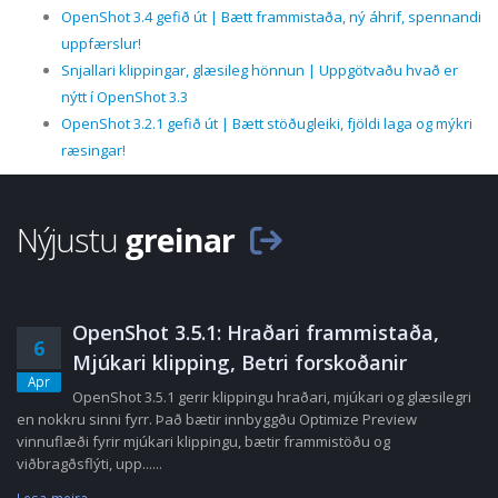
OpenShot 3.4 gefið út | Bætt frammistaða, ný áhrif, spennandi
uppfærslur!
Snjallari klippingar, glæsileg hönnun | Uppgötvaðu hvað er
nýtt í OpenShot 3.3
OpenShot 3.2.1 gefið út | Bætt stöðugleiki, fjöldi laga og mýkri
ræsingar!
Nýjustu
greinar
OpenShot 3.5.1: Hraðari frammistaða,
6
Mjúkari klipping, Betri forskoðanir
Apr
OpenShot 3.5.1 gerir klippingu hraðari, mjúkari og glæsilegri
en nokkru sinni fyrr. Það bætir innbyggðu Optimize Preview
vinnuflæði fyrir mjúkari klippingu, bætir frammistöðu og
viðbragðsflýti, upp......