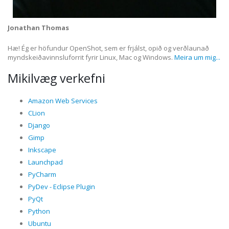
Jonathan Thomas
Hæ! Ég er höfundur OpenShot, sem er frjálst, opið og verðlaunað
myndskeiðavinnsluforrit fyrir Linux, Mac og Windows.
Meira um mig...
Mikilvæg verkefni
Amazon Web Services
CLion
Django
Gimp
Inkscape
Launchpad
PyCharm
PyDev - Eclipse Plugin
PyQt
Python
Ubuntu