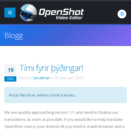
Blogg
Tími fyrir þýðingar!
19
Ritað af
Jonathan
á
19. febrúar 2010
.
Feb
Þessi færsla er aðeins í boði á ensku.
We are quickly approaching version 1.1, and need to finalize our
translations as soon as possible. If you would like to help translate
OpenShot, now is your chance! All you need is a web browser and a