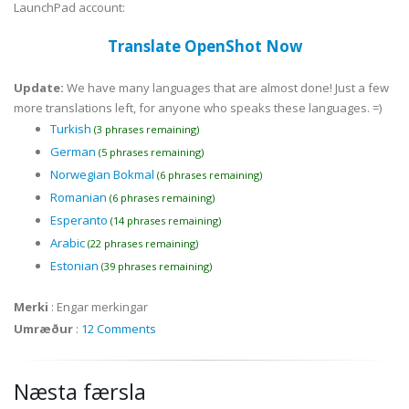
LaunchPad account:
Translate OpenShot Now
Update:
We have many languages that are almost done! Just a few
more translations left, for anyone who speaks these languages. =)
Turkish
(3 phrases remaining)
German
(5 phrases remaining)
Norwegian Bokmal
(6 phrases remaining)
Romanian
(6 phrases remaining)
Esperanto
(14 phrases remaining)
Arabic
(22 phrases remaining)
Estonian
(39 phrases remaining)
Merki
:
Engar merkingar
Umræður
:
12 Comments
Næsta færsla