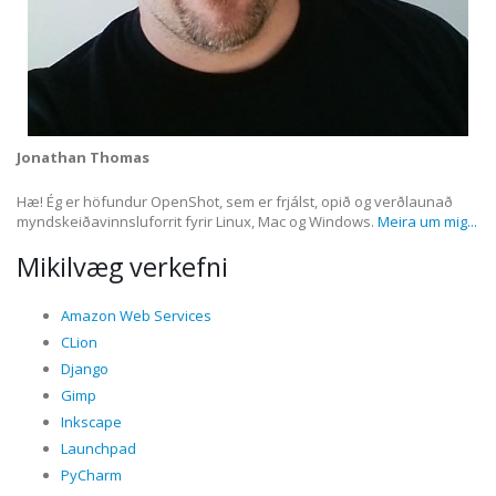
Jonathan Thomas
Hæ! Ég er höfundur OpenShot, sem er frjálst, opið og verðlaunað
myndskeiðavinnsluforrit fyrir Linux, Mac og Windows.
Meira um mig...
Mikilvæg verkefni
Amazon Web Services
CLion
Django
Gimp
Inkscape
Launchpad
PyCharm