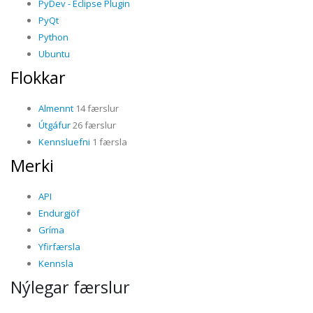
PyDev - Eclipse Plugin
PyQt
Python
Ubuntu
Flokkar
Almennt
14 færslur
Útgáfur
26 færslur
Kennsluefni
1 færsla
Merki
API
Endurgjöf
Gríma
Yfirfærsla
Kennsla
Nýlegar færslur