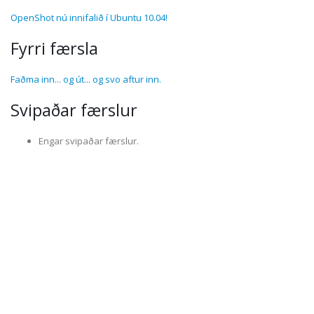
OpenShot nú innifalið í Ubuntu 10.04!
Fyrri færsla
Faðma inn... og út... og svo aftur inn.
Svipaðar færslur
Engar svipaðar færslur.