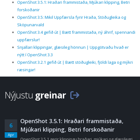
OpenShot 3.5.1: Hraðari frammistaða, Mjúkari klipping, Betri
forskoðanir
OpenShot 3.5: Mikil Uppfærsla fyrir Hraða, Stöðugleika og
Sköpunarvald
OpenShot 3.4 gefið út | Bætt frammistaða, ný áhrif, spennandi
uppfærslur!
Snjallari klippingar, glæsileg hönnun | Uppgötvaðu hvað er
nýtt í OpenShot 3.3
OpenShot 3.2.1 gefið út | Bætt stöðugleiki, fjöldi laga og mýkri
ræsingar!
Nýjustu
greinar
OpenShot 3.5.1: Hraðari frammistaða,
6
Mjúkari klipping, Betri forskoðanir
Apr
OpenShot 3.5.1 gerir klippingu hraðari, mjúkari og glæsilegri