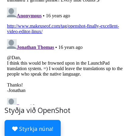
Styðja við OpenShot
Styrkja núna!