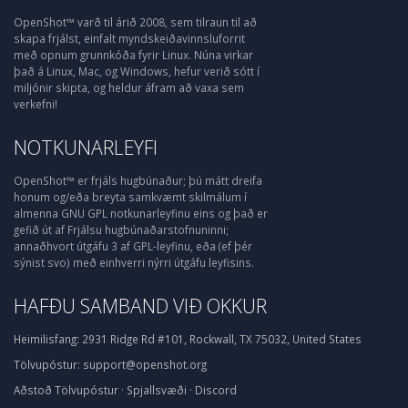
OpenShot™ varð til árið 2008, sem tilraun til að
skapa frjálst, einfalt myndskeiðavinnsluforrit
með opnum grunnkóða fyrir Linux. Núna virkar
það á Linux, Mac, og Windows, hefur verið sótt í
miljónir skipta, og heldur áfram að vaxa sem
verkefni!
NOTKUNARLEYFI
OpenShot™ er frjáls hugbúnaður; þú mátt dreifa
honum og/eða breyta samkvæmt skilmálum í
almenna GNU GPL notkunarleyfinu eins og það er
gefið út af Frjálsu hugbúnaðarstofnuninni;
annaðhvort útgáfu 3 af GPL-leyfinu, eða (ef þér
sýnist svo) með einhverri nýrri útgáfu leyfisins.
HAFÐU SAMBAND VIÐ OKKUR
Heimilisfang:
2931 Ridge Rd #101, Rockwall, TX 75032, United States
Tölvupóstur:
support@openshot.org
Aðstoð
Tölvupóstur
·
Spjallsvæði
·
Discord