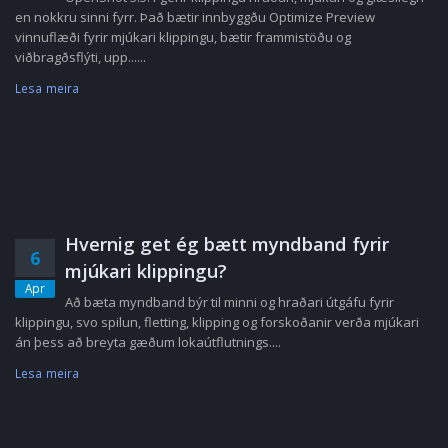
en nokkru sinni fyrr. Það bætir innbyggðu Optimize Preview
vinnuflæði fyrir mjúkari klippingu, bætir frammistöðu og
viðbragðsflýti, upp......
Lesa meira
Hvernig get ég bætt myndband fyrir
6
mjúkari klippingu?
Apr
Að bæta myndband býr til minni og hraðari útgáfu fyrir
klippingu, svo spilun, fletting, klipping og forskoðanir verða mjúkari
án þess að breyta gæðum lokaútflutnings....
Lesa meira