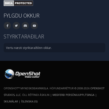
FYLGDU OKKUR
STYRKTARAÐILAR
Vertu næsti styrktaraðilinn okkar.
OPENSHOT™ MYNDSKEIÐAVINNSLA. HÖFUNDARRÉTTUR © 2008-2026
OPENSHOT
STUDIOS, LLC
. ÖLL RÉTTINDI ÁSKILIN |
MEÐFERÐ PERSÓNUUPPLÝSINGA
|
SKILMÁLAR
|
ÍSLENSKA (IS)