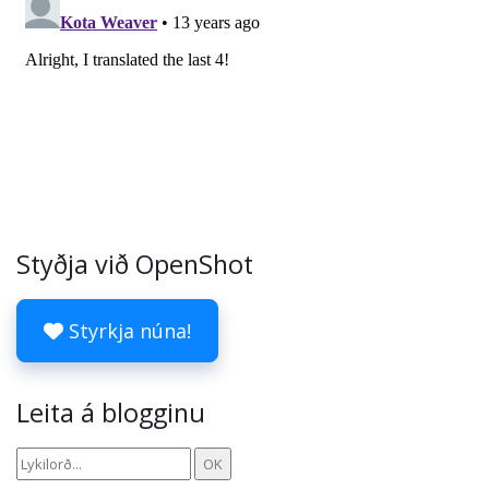
Styðja við OpenShot
Styrkja núna!
Leita á blogginu