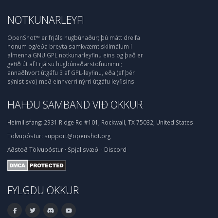
NOTKUNARLEYFI
OpenShot™ er frjáls hugbúnaður; þú mátt dreifa
honum og/eða breyta samkvæmt skilmálum í
almenna GNU GPL notkunarleyfinu eins og það er
gefið út af Frjálsu hugbúnaðarstofnuninni;
annaðhvort útgáfu 3 af GPL-leyfinu, eða (ef þér
sýnist svo) með einhverri nýrri útgáfu leyfisins.
HAFÐU SAMBAND VIÐ OKKUR
Heimilisfang:
2931 Ridge Rd #101, Rockwall, TX 75032, United States
Tölvupóstur:
support@openshot.org
Aðstoð
Tölvupóstur
·
Spjallsvæði
·
Discord
FYLGDU OKKUR