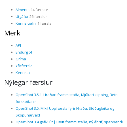
Almennt
14 færslur
Útgáfur
26 færslur
Kennsluefni
1 færsla
Merki
API
Endurgjöf
Gríma
Yfirfærsla
Kennsla
Nýlegar færslur
OpenShot 3.5.1: Hraðari frammistaða, Mjúkari klipping, Betri
forskoðanir
OpenShot 3.5: Mikil Uppfærsla fyrir Hraða, Stöðugleika og
Sköpunarvald
OpenShot 3.4 gefið út | Bætt frammistaða, ný áhrif, spennandi