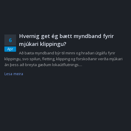
Hvernig get ég bætt myndband fyrir
6
mjúkari klippingu?
Apr
Að bæta myndband býr til minni og hraðari útgáfu fyrir
klippingu, svo spilun, fletting, klipping og forskoðanir verða mjúkari
án þess að breyta gæðum lokaútflutnings....
Lesa meira