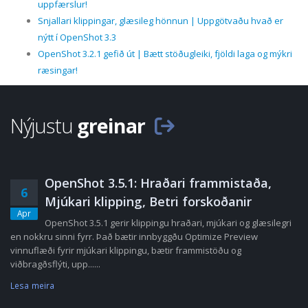
uppfærslur!
Snjallari klippingar, glæsileg hönnun | Uppgötvaðu hvað er
nýtt í OpenShot 3.3
OpenShot 3.2.1 gefið út | Bætt stöðugleiki, fjöldi laga og mýkri
ræsingar!
Nýjustu
greinar
OpenShot 3.5.1: Hraðari frammistaða,
6
Mjúkari klipping, Betri forskoðanir
Apr
OpenShot 3.5.1 gerir klippingu hraðari, mjúkari og glæsilegri
en nokkru sinni fyrr. Það bætir innbyggðu Optimize Preview
vinnuflæði fyrir mjúkari klippingu, bætir frammistöðu og
viðbragðsflýti, upp......
Lesa meira