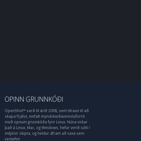
OPINN GRUNNKÓÐI
OpenShot™ varð til árið 2008, sem tilraun til að
skapa frjálst, einfalt myndskeiðavinnsluforrit
með opnum grunnkóða fyrir Linux. Núna virkar
það á Linux, Mac, og Windows, hefur verið sótt í
miljónir skipta, og heldur áfram að vaxa sem
verkefni!