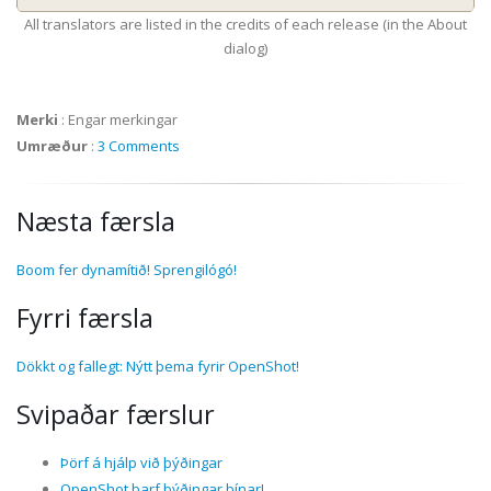
All translators are listed in the credits of each release (in the About
dialog)
Merki
:
Engar merkingar
Umræður
:
3 Comments
Næsta færsla
Boom fer dynamítið! Sprengilógó!
Fyrri færsla
Dökkt og fallegt: Nýtt þema fyrir OpenShot!
Svipaðar færslur
Þörf á hjálp við þýðingar
OpenShot þarf þýðingar þínar!