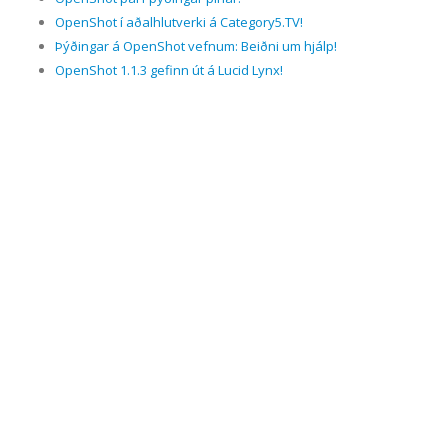
OpenShot í aðalhlutverki á Category5.TV!
Þýðingar á OpenShot vefnum: Beiðni um hjálp!
OpenShot 1.1.3 gefinn út á Lucid Lynx!