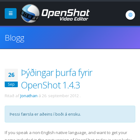
Blogg
Þýðingar þurfa fyrir
26
OpenShot 1.4.3
Sep
Ritað af
Jonathan
á
26. september 2012
.
Þessi færsla er aðeins í boði á ensku.
If you speak a non-English native language, and want to get your