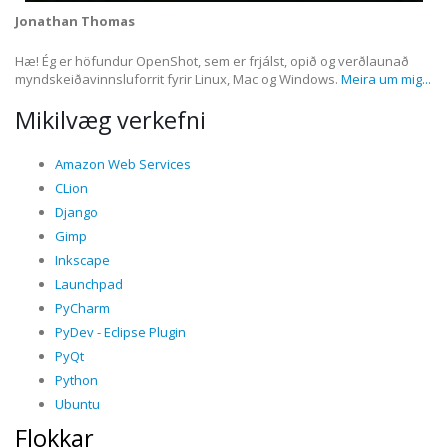
Jonathan Thomas
Hæ! Ég er höfundur OpenShot, sem er frjálst, opið og verðlaunað
myndskeiðavinnsluforrit fyrir Linux, Mac og Windows.
Meira um mig...
Mikilvæg verkefni
Amazon Web Services
CLion
Django
Gimp
Inkscape
Launchpad
PyCharm
PyDev - Eclipse Plugin
PyQt
Python
Ubuntu
Flokkar