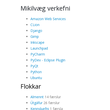
Mikilvæg verkefni
Amazon Web Services
CLion
Django
Gimp
Inkscape
Launchpad
PyCharm
PyDev - Eclipse Plugin
PyQt
Python
Ubuntu
Flokkar
Almennt
14 færslur
Útgáfur
26 færslur
Kennsluefni
1 færsla