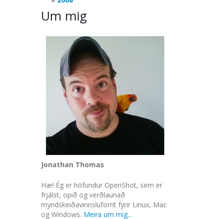
Um mig
Jonathan Thomas
Hæ! Ég er höfundur OpenShot, sem er
frjálst, opið og verðlaunað
myndskeiðavinnsluforrit fyrir Linux, Mac
og Windows.
Meira um mig...