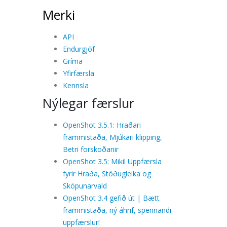
Merki
API
Endurgjöf
Gríma
Yfirfærsla
Kennsla
Nýlegar færslur
OpenShot 3.5.1: Hraðari
frammistaða, Mjúkari klipping,
Betri forskoðanir
OpenShot 3.5: Mikil Uppfærsla
fyrir Hraða, Stöðugleika og
Sköpunarvald
OpenShot 3.4 gefið út | Bætt
frammistaða, ný áhrif, spennandi
uppfærslur!