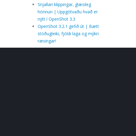
Snjallari klippingar, glæsileg
hönnun | Uppgötvaðu hvað er
nýtt í OpenShot 3.3
OpenShot 3.2.1 gefið út | Bætt
stöðugleiki, fjöldi laga og mýkri
ræsingar!