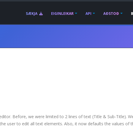
SÆKJA
EIGINLEIKAR
API
AÐSTOÐ
itor. Before, we were limited to 2 lines of text (Title & Sub-Title). 
he user to edit all text elements. Also, it now defaults the values of 