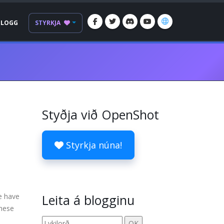
BLOGG
STYRKJA
Styðja við OpenShot
Styrkja núna!
We have
Leita á blogginu
these