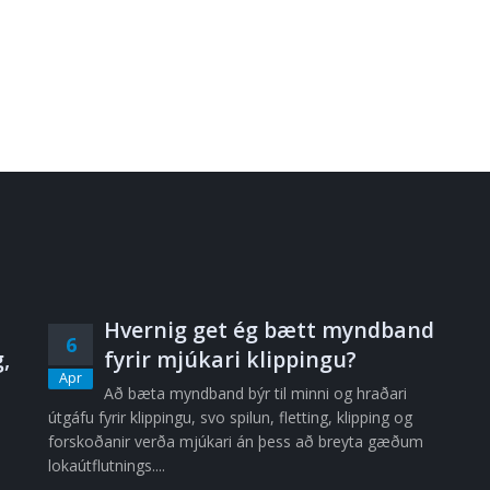
Hvernig get ég bætt myndband
6
,
fyrir mjúkari klippingu?
Apr
Að bæta myndband býr til minni og hraðari
útgáfu fyrir klippingu, svo spilun, fletting, klipping og
forskoðanir verða mjúkari án þess að breyta gæðum
lokaútflutnings....