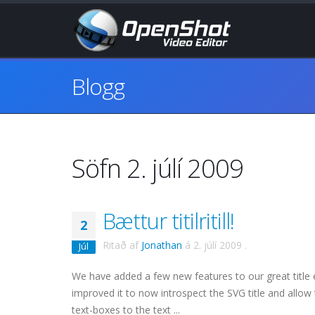
Blogg
Söfn 2. júlí 2009
Bættur titilritill!
2
Ritað af
Jonathan
á
2. júlí 2009
.
Júl
We have added a few new features to our great title ed
improved it to now introspect the SVG title and allow t
text-boxes to the text ...