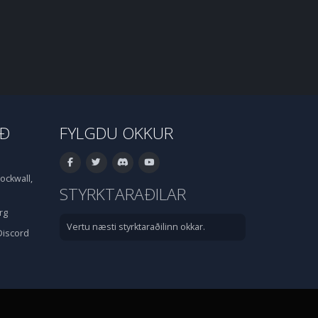
IÐ
FYLGDU OKKUR
ockwall,
STYRKTARAÐILAR
rg
Vertu næsti styrktaraðilinn okkar.
Discord