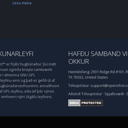
Lesa meira
UNARLEYFI
HAFÐU SAMBAND V
OKKUR
™ er frjáls hugbúnaður; þú mátt
honum og/eða breyta samkvæmt
Heimilisfang:
2931 Ridge Rd #101, R
m í almenna GNU GPL
TX 75032, United States
eyfinu eins og það er gefið út af
Tölvupóstur:
support@openshot.o
hugbúnaðarstofnuninni; annaðhvort
af GPL-leyfinu, eða (ef þér sýnist
Aðstoð
Tölvupóstur
·
Spjallsvæði
·
einhverri nýrri útgáfu leyfisins.