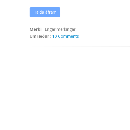
Halda áfram
Merki
:
Engar merkingar
Umræður
:
10 Comments