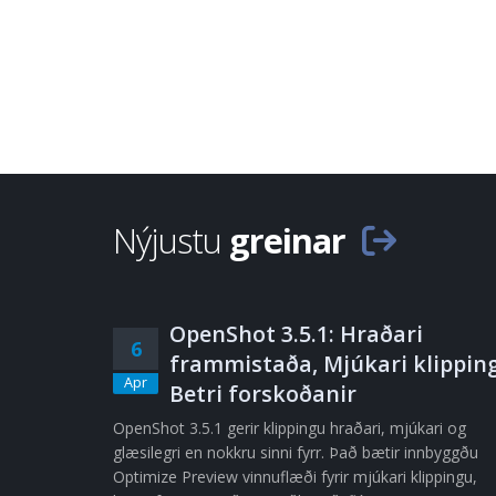
Nýjustu
greinar
OpenShot 3.5.1: Hraðari
6
frammistaða, Mjúkari klipping
Apr
Betri forskoðanir
OpenShot 3.5.1 gerir klippingu hraðari, mjúkari og
glæsilegri en nokkru sinni fyrr. Það bætir innbyggðu
Optimize Preview vinnuflæði fyrir mjúkari klippingu,