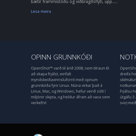
bætir frammistöðu og viðbragðsflýti, upp......
Lesa meira
OPINN GRUNNKÓÐI
NOTK
OpenShot™ varð til árið 2008, sem tilraun til
OpenShot
að skapa frjálst, einfalt
dreifa 
myndskeiðavinnsluforrit með opnum
skilmálu
grunnkóða fyrir Linux. Núna virkar það á
notkunarl
Linux, Mac, og Windows, hefur verið sótt í
Frjálsu 
miljónir skipta, og heldur áfram að vaxa sem
útgáfu 3 
verkefni!
svo) með 