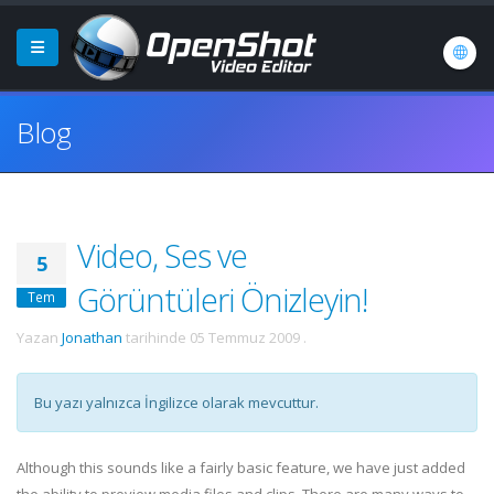
Blog
Video, Ses ve
5
Görüntüleri Önizleyin!
Tem
Yazan
Jonathan
tarihinde
05 Temmuz 2009
.
Bu yazı yalnızca İngilizce olarak mevcuttur.
Although this sounds like a fairly basic feature, we have just added