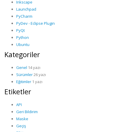
Inkscape
Launchpad
PyCharm
PyDev - Eclipse Plugin
PyQt
Python
Ubuntu
Kategoriler
Genel
14 yazı
Sürümler
26 yazı
Eğitimler
1 yazı
Etiketler
API
Geri Bildirim
Maske
Geçiş