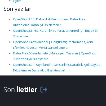
Eğitim
Son yazılar
OpenShot 3.5.1: Daha Hızlı Performans, Daha Akıcı
Düzenleme, Daha İyi Önizlemeler
OpenShot 3.5: Hız, Kararlılık ve Yaratıcı Kontrol İçin Büyük Bir
Yükseltme
OpenShot 3.4 Yayınlandı | Geliştirilmiş Performans, Yeni
Efektler, Heyecan Verici Güncellemeler!
Daha Akıllı Düzenlemeler, Muhteşem Tasarım | OpenShot
3.3’te Yenilikleri Keşfedin
OpenShot 3.2.1 Yayınlandı | Geliştirilmiş Kararlılık, Çok Sayıda
Düzeltme ve Daha Akıcı Başlatmalar!
Son
İletiler