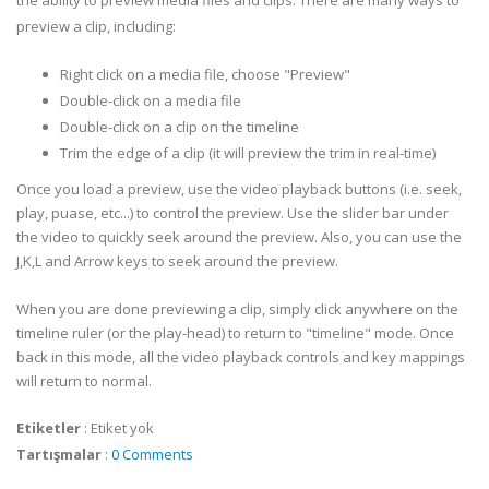
the ability to preview media files and clips. There are many ways to
preview a clip, including:
Right click on a media file, choose "Preview"
Double-click on a media file
Double-click on a clip on the timeline
Trim the edge of a clip (it will preview the trim in real-time)
Once you load a preview, use the video playback buttons (i.e. seek,
play, puase, etc...) to control the preview. Use the slider bar under
the video to quickly seek around the preview. Also, you can use the
J,K,L and Arrow keys to seek around the preview.
When you are done previewing a clip, simply click anywhere on the
timeline ruler (or the play-head) to return to "timeline" mode. Once
back in this mode, all the video playback controls and key mappings
will return to normal.
Etiketler
:
Etiket yok
Tartışmalar
:
0 Comments