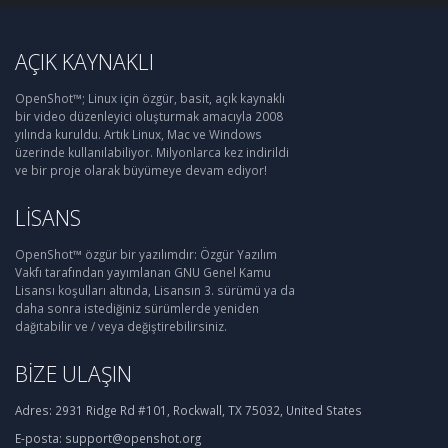
AÇIK KAYNAKLI
OpenShot™; Linux için özgür, basit, açık kaynaklı
bir video düzenleyici oluşturmak amacıyla 2008
yılında kuruldu. Artık Linux, Mac ve Windows
üzerinde kullanılabiliyor. Milyonlarca kez indirildi
ve bir proje olarak büyümeye devam ediyor!
LISANS
OpenShot™ özgür bir yazılımdır: Özgür Yazılım
Vakfı tarafından yayımlanan GNU Genel Kamu
Lisansı koşulları altında, Lisansın 3. sürümü ya da
daha sonra istediğiniz sürümlerde yeniden
dağıtabilir ve / veya değiştirebilirsiniz.
BIZE ULAŞIN
Adres:
2931 Ridge Rd #101, Rockwall, TX 75032, United States
E-posta:
support@openshot.org