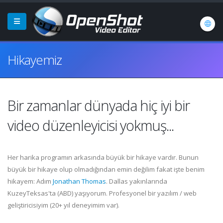
Hikayemiz
Bir zamanlar dünyada hiç iyi bir
video düzenleyicisi yokmuş...
Her harika programın arkasında büyük bir hikaye vardır. Bunun
büyük bir hikaye olup olmadığından emin değilim fakat işte benim
hikayem: Adım
Jonathan Thomas
. Dallas yakınlarında
KuzeyTeksas'ta (ABD) yaşıyorum. Profesyonel bir yazılım / web
geliştiricisiyim (20+ yıl deneyimim var).