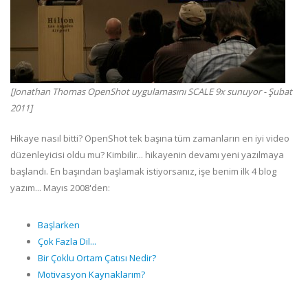
[Jonathan Thomas OpenShot uygulamasını SCALE 9x sunuyor - Şubat
2011]
Hikaye nasıl bitti? OpenShot tek başına tüm zamanların en iyi video
düzenleyicisi oldu mu? Kimbilir... hikayenin devamı yeni yazılmaya
başlandı. En başından başlamak istiyorsanız, işe benim ilk 4 blog
yazım... Mayıs 2008'den:
Başlarken
Çok Fazla Dil...
Bir Çoklu Ortam Çatısı Nedir?
Motivasyon Kaynaklarım?