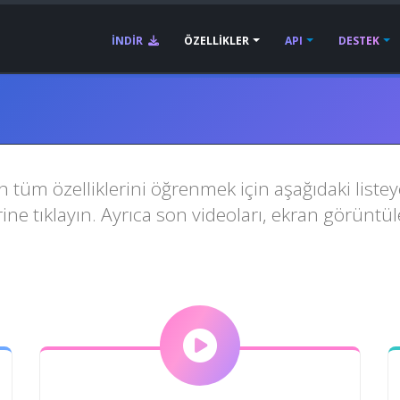
İNDIR
ÖZELLIKLER
API
DESTEK
m özelliklerini öğrenmek için aşağıdaki listeye g
rine tıklayın. Ayrıca son videoları, ekran görüntül