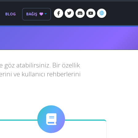
BLOG
BAĞIŞ
öz atabilirsiniz. Bir özellik
erini ve kullanıcı rehberlerini