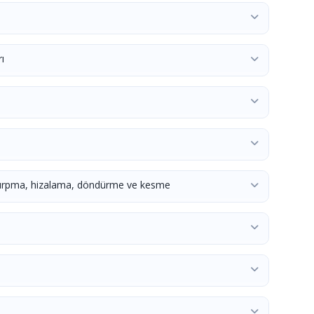
ı
)
kırpma, hizalama, döndürme ve kesme