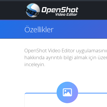
Özellikler
OpenShot Video Editor uygulamasının tü
hakkında ayrıntılı bilgi almak için üze
inceleyin.