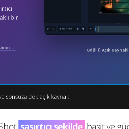
rtıcı
klı bir
edinin →
Ödüllü Açık Kaynakl
ve sonsuza dek açık kaynak!
enShot
inanılmaz
basit ve güçlü