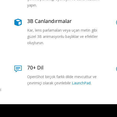
yapın.
3B Canlandırmalar
Kar, lens parlamaları veya uçan metin gibi
güzel 3B animasyonlu başlıklar ve efektler
oluşturun.
70+ Dil
OpenShot birçok farklı dilde mevcuttur ve
çevrimiçi olarak çevrilebilir
LaunchPad
.
y.