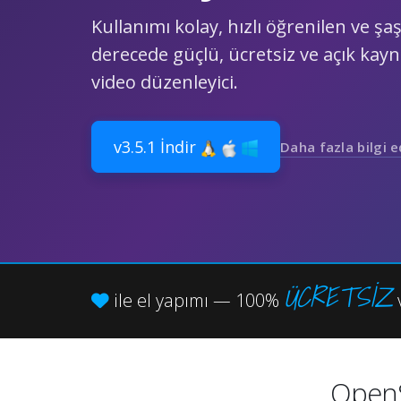
Kullanımı kolay, hızlı öğrenilen ve şaşı
derecede güçlü, ücretsiz ve açık kayna
video düzenleyici.
v3.5.1 İndir
Daha fazla bilgi 
ÜCRETSİZ
ile el yapımı — 100%
Op