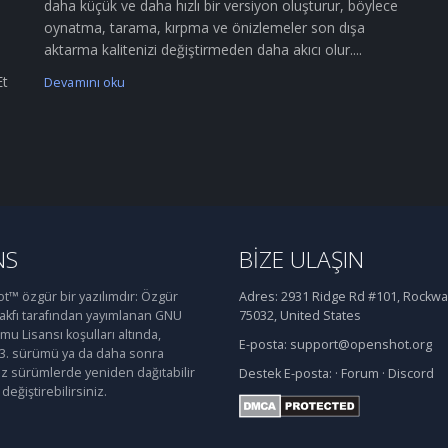
daha küçük ve daha hızlı bir versiyon oluşturur, böylece
oynatma, tarama, kırpma ve önizlemeler son dışa
aktarma kalitenizi değiştirmeden daha akıcı olur....
Et
Devamını oku
NS
BIZE ULAŞIN
™ özgür bir yazılımdır: Özgür
Adres:
2931 Ridge Rd #101, Rockwal
Vakfı tarafından yayımlanan GNU
75032, United States
u Lisansı koşulları altında,
E-posta:
support@openshot.org
 3. sürümü ya da daha sonra
iz sürümlerde yeniden dağıtabilir
Destek
E-posta:
·
Forum
·
Discord
değiştirebilirsiniz.