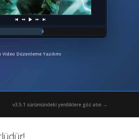
ı Video Düzenleme Yazılımı
v3.5.1 sürümündeki yeniliklere göz atın →
dür!