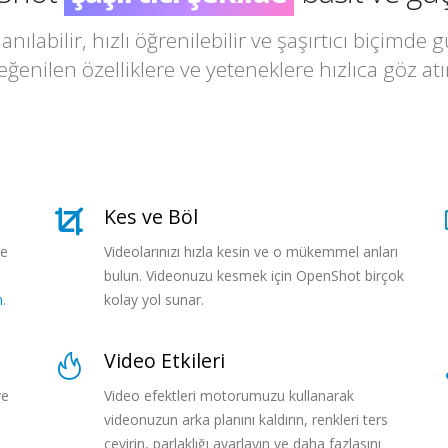
çılgın
nılabilir, hızlı öğrenilebilir ve şaşırtıcı biçimde 
harika
eğenilen özelliklere ve yeteneklere hızlıca göz atı
şaşırtıcı şekilde
inanılmaz
Kes ve Böl
le
Videolarınızı hızla kesin ve o mükemmel anları
bulun. Videonuzu kesmek için OpenShot birçok
n
.
kolay yol sunar.
Video Etkileri
ve
Video efektleri motorumuzu kullanarak
videonuzun arka planını kaldırın, renkleri ters
çevirin, parlaklığı ayarlayın ve daha fazlasını