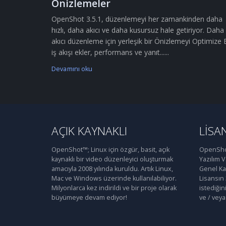
Önizlemeler
OpenShot 3.5.1, düzenlemeyi her zamankinden daha
hızlı, daha akıcı ve daha kusursuz hale getiriyor. Daha
akıcı düzenleme için yerleşik bir Önizlemeyi Optimize 
iş akışı ekler, performans ve yanıt......
Devamını oku
AÇIK KAYNAKLI
LISA
OpenShot™; Linux için özgür, basit, açık
OpenShot
kaynaklı bir video düzenleyici oluşturmak
Yazılım 
amacıyla 2008 yılında kuruldu. Artık Linux,
Genel Kam
Mac ve Windows üzerinde kullanılabiliyor.
Lisansın
Milyonlarca kez indirildi ve bir proje olarak
istediğin
büyümeye devam ediyor!
ve / veya 