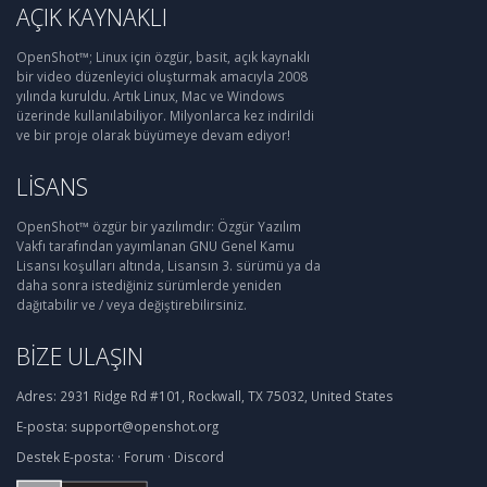
AÇIK KAYNAKLI
OpenShot™; Linux için özgür, basit, açık kaynaklı
bir video düzenleyici oluşturmak amacıyla 2008
yılında kuruldu. Artık Linux, Mac ve Windows
üzerinde kullanılabiliyor. Milyonlarca kez indirildi
ve bir proje olarak büyümeye devam ediyor!
LISANS
OpenShot™ özgür bir yazılımdır: Özgür Yazılım
Vakfı tarafından yayımlanan GNU Genel Kamu
Lisansı koşulları altında, Lisansın 3. sürümü ya da
daha sonra istediğiniz sürümlerde yeniden
dağıtabilir ve / veya değiştirebilirsiniz.
BIZE ULAŞIN
Adres:
2931 Ridge Rd #101, Rockwall, TX 75032, United States
E-posta:
support@openshot.org
Destek
E-posta:
·
Forum
·
Discord