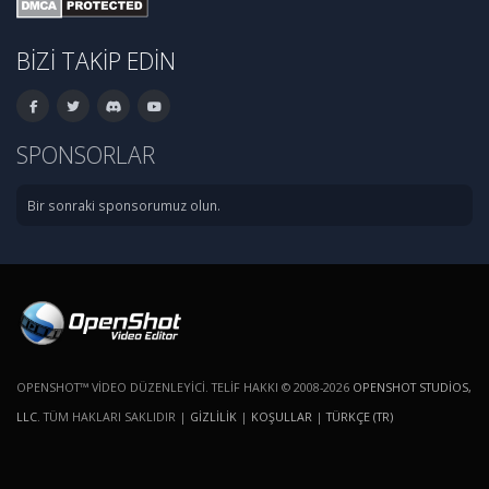
BIZI TAKIP EDIN
SPONSORLAR
Bir sonraki sponsorumuz olun.
OPENSHOT™ VIDEO DÜZENLEYICI. TELIF HAKKI © 2008-2026
OPENSHOT STUDIOS,
LLC
. TÜM HAKLARI SAKLIDIR |
GIZLILIK
|
KOŞULLAR
|
TÜRKÇE (TR)