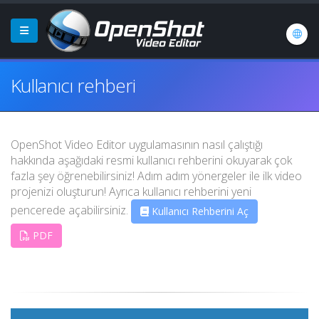
Kullanıcı rehberi
OpenShot Video Editor uygulamasının nasıl çalıştığı
hakkında aşağıdaki resmi kullanıcı rehberini okuyarak çok
fazla şey öğrenebilirsiniz! Adım adım yönergeler ile ilk video
projenizi oluşturun! Ayrıca kullanıcı rehberini yeni
pencerede açabilirsiniz.
Kullanıcı Rehberini Aç
PDF