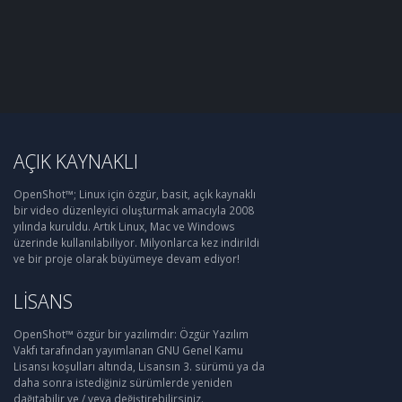
AÇIK KAYNAKLI
OpenShot™; Linux için özgür, basit, açık kaynaklı
bir video düzenleyici oluşturmak amacıyla 2008
yılında kuruldu. Artık Linux, Mac ve Windows
üzerinde kullanılabiliyor. Milyonlarca kez indirildi
ve bir proje olarak büyümeye devam ediyor!
LISANS
OpenShot™ özgür bir yazılımdır: Özgür Yazılım
Vakfı tarafından yayımlanan GNU Genel Kamu
Lisansı koşulları altında, Lisansın 3. sürümü ya da
daha sonra istediğiniz sürümlerde yeniden
dağıtabilir ve / veya değiştirebilirsiniz.