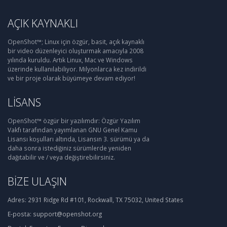
AÇIK KAYNAKLI
OpenShot™; Linux için özgür, basit, açık kaynaklı
bir video düzenleyici oluşturmak amacıyla 2008
yılında kuruldu. Artık Linux, Mac ve Windows
üzerinde kullanılabiliyor. Milyonlarca kez indirildi
ve bir proje olarak büyümeye devam ediyor!
LISANS
OpenShot™ özgür bir yazılımdır: Özgür Yazılım
Vakfı tarafından yayımlanan GNU Genel Kamu
Lisansı koşulları altında, Lisansın 3. sürümü ya da
daha sonra istediğiniz sürümlerde yeniden
dağıtabilir ve / veya değiştirebilirsiniz.
BIZE ULAŞIN
Adres:
2931 Ridge Rd #101, Rockwall, TX 75032, United States
E-posta:
support@openshot.org