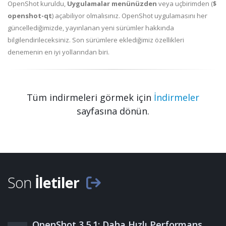
OpenShot kuruldu,
Uygulamalar menünüzden
veya uçbirimden (
$
openshot-qt
) açabiliyor olmalısınız. OpenShot uygulamasını her
güncellediğimizde, yayınlanan yeni sürümler hakkında
bilgilendirileceksiniz. Son sürümlere eklediğimiz özellikleri
denemenin en iyi yollarından biri.
Tüm indirmeleri görmek için
İndirmeler
sayfasına dönün.
Son
İletiler
OpenShot 3.5.1: Daha Hızlı Performans,