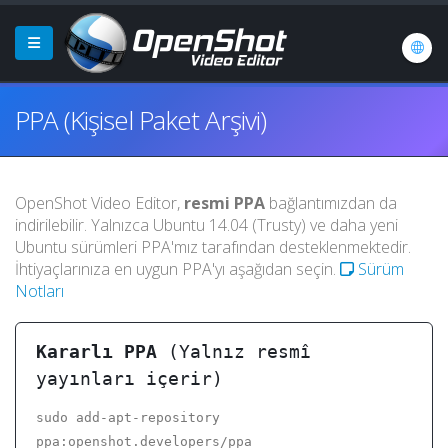
PPA (Kişisel Paket Arşivi)
OpenShot Video Editor,
resmi PPA
bağlantımızdan da
indirilebilir. Yalnızca Ubuntu 14.04 (Trusty) ve daha yeni
Ubuntu sürümleri PPA'mız tarafından desteklenmektedir.
İhtiyaçlarınıza en uygun PPA'yı aşağıdan seçin.
Sürüm
Notları
Kararlı PPA
(Yalnız resmî
yayınları içerir)
sudo add-apt-repository
ppa:openshot.developers/ppa