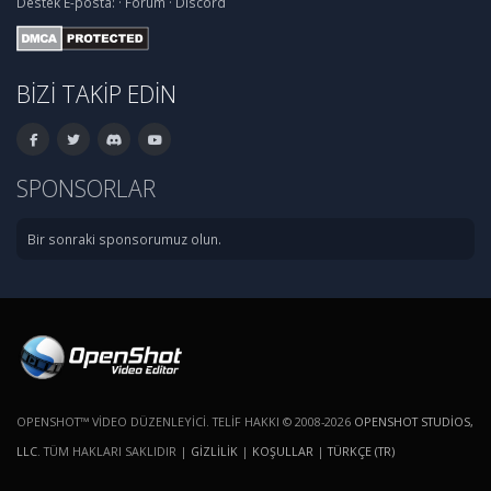
Destek
E-posta:
·
Forum
·
Discord
BIZI TAKIP EDIN
SPONSORLAR
Bir sonraki sponsorumuz olun.
OPENSHOT™ VIDEO DÜZENLEYICI. TELIF HAKKI © 2008-2026
OPENSHOT STUDIOS,
LLC
. TÜM HAKLARI SAKLIDIR |
GIZLILIK
|
KOŞULLAR
|
TÜRKÇE (TR)