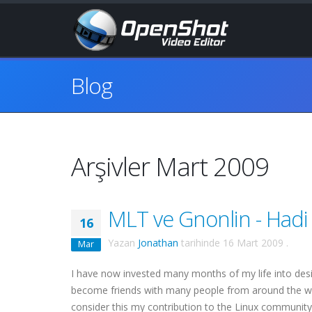
Blog
Arşivler Mart 2009
MLT ve Gnonlin - Hadi 
16
Yazan
Jonathan
tarihinde
16 Mart 2009
.
Mar
I have now invested many months of my life into desi
become friends with many people from around the w
consider this my contribution to the Linux community