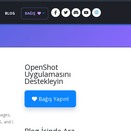
BLOG
BAĞIŞ
OpenShot
Uygulamasını
Destekleyin
Bağış Yapın!
uages,
, and I