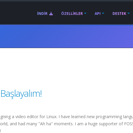
İNDIR
ÖZELLIKLER
API
DESTEK
Başlayalım!
gning a video editor for Linux. I have learned new programming lang
orld, and had many "Ah ha" moments. I am a huge supporter of FOSS
!