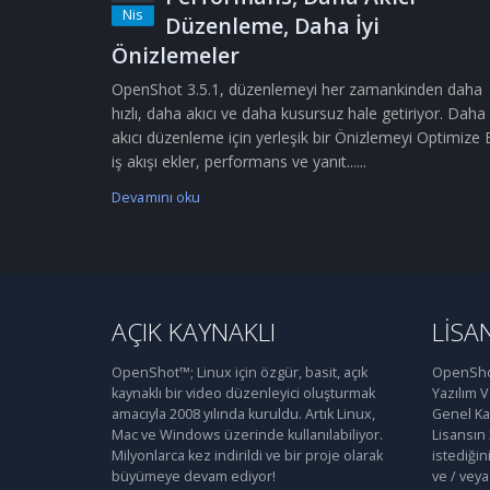
Nis
Düzenleme, Daha İyi
Önizlemeler
OpenShot 3.5.1, düzenlemeyi her zamankinden daha
hızlı, daha akıcı ve daha kusursuz hale getiriyor. Daha
akıcı düzenleme için yerleşik bir Önizlemeyi Optimize 
iş akışı ekler, performans ve yanıt......
Devamını oku
AÇIK KAYNAKLI
LISA
OpenShot™; Linux için özgür, basit, açık
OpenShot
kaynaklı bir video düzenleyici oluşturmak
Yazılım 
amacıyla 2008 yılında kuruldu. Artık Linux,
Genel Kam
Mac ve Windows üzerinde kullanılabiliyor.
Lisansın
Milyonlarca kez indirildi ve bir proje olarak
istediğin
büyümeye devam ediyor!
ve / veya 