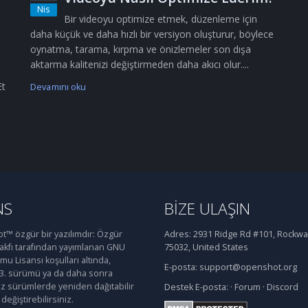
Nis
Bir videoyu optimize etmek, düzenleme için
daha küçük ve daha hızlı bir versiyon oluşturur, böylece
oynatma, tarama, kırpma ve önizlemeler son dışa
aktarma kalitenizi değiştirmeden daha akıcı olur....
Et
Devamını oku
NS
BIZE ULAŞIN
™ özgür bir yazılımdır: Özgür
Adres:
2931 Ridge Rd #101, Rockwal
Vakfı tarafından yayımlanan GNU
75032, United States
u Lisansı koşulları altında,
E-posta:
support@openshot.org
 3. sürümü ya da daha sonra
iz sürümlerde yeniden dağıtabilir
Destek
E-posta:
·
Forum
·
Discord
değiştirebilirsiniz.