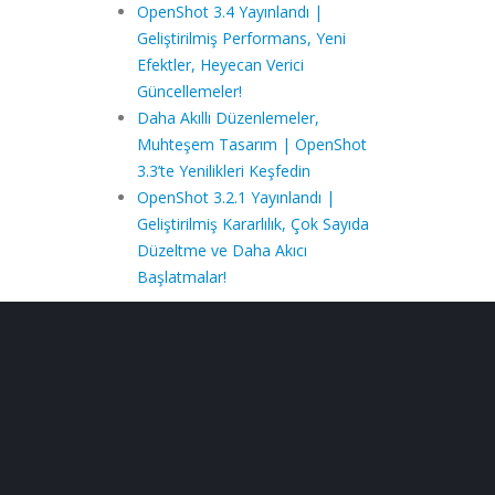
OpenShot 3.4 Yayınlandı |
Geliştirilmiş Performans, Yeni
Efektler, Heyecan Verici
Güncellemeler!
Daha Akıllı Düzenlemeler,
Muhteşem Tasarım | OpenShot
3.3’te Yenilikleri Keşfedin
OpenShot 3.2.1 Yayınlandı |
Geliştirilmiş Kararlılık, Çok Sayıda
Düzeltme ve Daha Akıcı
Başlatmalar!